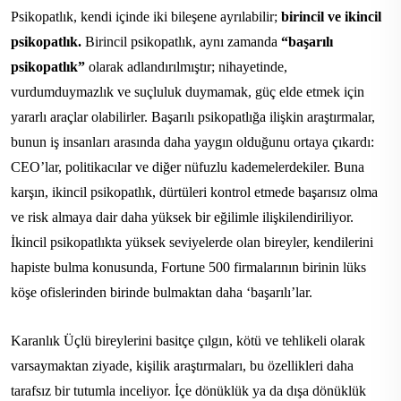
Psikopatlık, kendi içinde iki bileşene ayrılabilir;
birincil ve ikincil
psikopatlık.
Birincil psikopatlık, aynı zamanda
“başarılı
psikopatlık”
olarak adlandırılmıştır; nihayetinde,
vurdumduymazlık ve suçluluk duymamak, güç elde etmek için
yararlı araçlar olabilirler. Başarılı psikopatlığa ilişkin araştırmalar,
bunun iş insanları arasında daha yaygın olduğunu ortaya çıkardı:
CEO’lar, politikacılar ve diğer nüfuzlu kademelerdekiler. Buna
karşın, ikincil psikopatlık, dürtüleri kontrol etmede başarısız olma
ve risk almaya dair daha yüksek bir eğilimle ilişkilendiriliyor.
İkincil psikopatlıkta yüksek seviyelerde olan bireyler, kendilerini
hapiste bulma konusunda, Fortune 500 firmalarının birinin lüks
köşe ofislerinden birinde bulmaktan daha ‘başarılı’lar.
Karanlık Üçlü bireylerini basitçe çılgın, kötü ve tehlikeli olarak
varsaymaktan ziyade, kişilik araştırmaları, bu özellikleri daha
tarafsız bir tutumla inceliyor. İçe dönüklük ya da dışa dönüklük