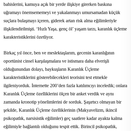
bahislerini, kamuya açık bir yerde ilişkiye girerken baskına
uğramayı önemsememeyi ve yakalanmayı umursamadan küçük
suçlara bulaşmayı içeren, giderek artan risk alma eğilimleriyle
ilişkilendirilmişti. ‘Hızlı Yaşa, genç öl’ yaşam tarzı, karanlık üçleme
karakteristiklerini özetliyor.
Birkaç yıl önce, ben ve meslektaşlarım, gecenin karanlığının
oportünist cinsel karşılaşmalara ve istismara daha elverişli
olduğunundan dolayı, baykuşların Karanlık Üçleme
karakteristiklerini gösterebilecekleri teorisini test etmekle
ilgileniyorduk. İnternette 200’den fazla katılımcıyı inceledik; onlara
Karanlık Üçleme özelliklerini ölçen bir anket verdik ve aynı
zamanda kronotip yönelimlerini de sorduk. Şaşırtıcı olmayan bir
şekilde, Karanlık Üçleme özelliklerinin (Makyavelizm, ikincil
psikopatlık, narsisistik eğilimler) geç saatlere kadar ayakta kalma
eğilimiyle bağlantılı olduğunu tespit ettik. Birincil psikopatlık,