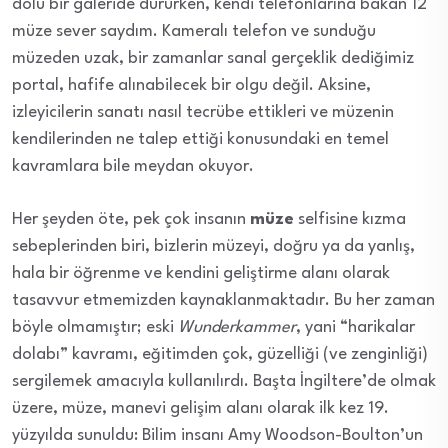
dolu bir galeride dururken, kendi telefonlarına bakan 12
müze sever saydım. Kameralı telefon ve sunduğu
müzeden uzak, bir zamanlar sanal gerçeklik dediğimiz
portal, hafife alınabilecek bir olgu değil. Aksine,
izleyicilerin sanatı nasıl tecrübe ettikleri ve müzenin
kendilerinden ne talep ettiği konusundaki en temel
kavramlara bile meydan okuyor.
Her şeyden öte, pek çok insanın
müze
selfisine kızma
sebeplerinden biri, bizlerin müzeyi, doğru ya da yanlış,
hala bir öğrenme ve kendini geliştirme alanı olarak
tasavvur etmemizden kaynaklanmaktadır. Bu her zaman
böyle olmamıştır; eski
Wunderkammer
, yani “harikalar
dolabı” kavramı, eğitimden çok, güzelliği (ve zenginliği)
sergilemek amacıyla kullanılırdı. Başta İngiltere’de olmak
üzere, müze, manevi gelişim alanı olarak ilk kez 19.
yüzyılda sunuldu: Bilim insanı Amy Woodson-Boulton’un