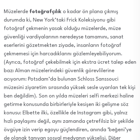
Müzelerde
fotoğrafçılık
o kadar ön plana çıkmış
durumda ki, New York’taki Frick Koleksiyonu gibi
fotoğraf çekmenin yasak olduğu müzelerde, müze
güvenliği vardiyalarının neredeyse tamamını, sanat
eserlerini gözetmekten ziyade, insanların fotoğraf
çekmemesi için harcadıklarını gözlemleyebiliyorum.
(Ayrıca, fotoğraf çekebilmek için ekstra ücret talep eden
bazı Alman müzelerindeki güvenlik görevlilerine
acıyorum: Potsdam’da bulunan Schloss Sanssouci
müzesini ziyaretim sırasında yüksek sesle uyarılan tek kişi
ben değildim). Son on yılda müzeleri selfi merkezi haline
getirme konusunda birbirleriyle kesişen iki gelişme söz
konusu: Elbette ilki, özellikle de Instagram gibi, yalnız
hızlı paylaşımı değil, aynı zamanda çetrefilsiz bir şekilde
övgüye izin verip egoyu güçlendiren, anında ‘beğeni’ye
de olanak tanıyan sosyal medyanın yükselişi. Diğer