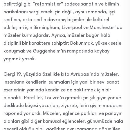
belirttiği gibi “reformistler” sadece sanatın ve bilimin
harikalarını sergilemek için değil, aynı zamanda, işçi
sınıfının, orta sınıfın davranış biçimleri ile kültürel
etkileşimi için Birmingham, Liverpool ve Manchester’da
müzeler kurmuşlardır. Ayrıca, müzeler bugün hâlâ
disiplinli bir karaktere sahiptir: Dokunmak, yüksek sesle
konuşmak ve Guggenheim’ın rampasında kaykay
yapmak yasak.
Gerçi 19. yüzyılda özellikle kıta Avrupası’nda müzeler,
insanların kendilerini sunmaları için yani bir nevi sanat
eserlerinin yanında kendinize de baktırmak için bir
olanaktı. Parisliler, Louvre’a gitmek için şık giyiniyor ve
dedikodu köşesi yazarları, ziyaretçilerin giyim modasını
rapor ediyorlardı. Müzeler, eğlence parkları ve panayır
alanları gibi diğer kamusal eğlenceler, günümüzde hala
geçerli olduğu gibi, görürken aynı zamanda görünülen