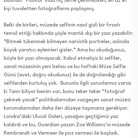
bulunan “Pisuvar”ında hiç selfie çekilmezken, en az iki
kişi tuvaletten fotoğraflarını paylaşmış.
Belki de birileri, müzede selfinin nasıl gizli bir fırsatı
temsil ettiği hakkında şöyle mantık dışı bir yazı yazabilir:
“Bitmek tükenmek bilmeyen narsistik portreler, aslında
büyük yaratıcı eylemleri gizler.” Ama bu okuduğunuz,
böyle bir yazı olmayacak. Kabul etmeliyiz ki selfiler,
sanat müzesinin yeni belası ve bu haftaki Müze Selfie
Günü (evet, doğru okudunuz) ile de doğrulandığı gibi
selfilerden kurtuluş yok. Bununla ilgili sorunlarınız varsa
ki Tanrı biliyor benim var, bunu teker teker “fotoğraf
çekmek yasak” politikalarından vazgeçen sanat müzesi
korumalarından daha ileri düzeye taşımanız gerekiyor.
Londra’daki Ulusal Galeri, yasağını geçtiğimiz yaz
kaldırdı ve bu, Guardian yazarı Zoe Williams’ın müzede
Rembrandt ve Vermeer ile poz vermesi ile başladı.