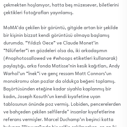
çekmekten hoşlanıyor, hatta beş müzesever, biletlerini
çektikleri fotoğrafları yayınlamış.
MoMA’da çekilen bir görüntü, gitgide artan bir şekilde
bir kişinin bizzat kendi görüntüsü olmaya başlamış
durumda. “Yıldızlı Gece” ve Claude Monet’in
“Nilüferler”i en gözdeleri olsa da, iki arkadaşımın
(#nophotosallowed ve #whoops etiketleri kullanarak)
paylaştığı, arka fonda Matisse’nin kesik kağıtları, Andy
Warhol’un “İnek”i ve genç ressam Matt Connors’un
monokromu olan pozlar da oldukça beğeni toplamış.
Başörtüsünden eteğine kadar siyahla kaplanmış bir
kadın, Joseph Kosuth’un kendi kıyafetine uyan
tablosunun önünde poz vermiş. Lobiden, pencerelerden
ve bahçeden çekilen selfilerde* insanlar kıyafetlerine
referans vermişler. Marcel Duchamp’ın beşinci katta