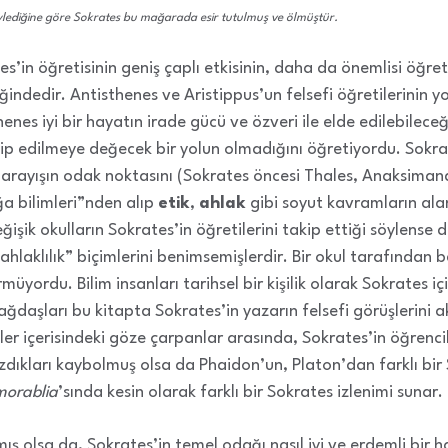
öylediğine göre Sokrates bu mağarada esir tutulmuş ve ölmüştür.
ates’in öğretisinin geniş çaplı etkisinin, daha da önemlisi öğr
teliğindedir. Antisthenes ve Aristippus’un felsefi öğretilerini
nes iyi bir hayatın irade gücü ve özveri ile elde edilebileceği
 edilmeye değecek bir yolun olmadığını öğretiyordu. Sokrat
l arayışın odak noktasını (Sokrates öncesi Thales, Anaksima
oğa bilimleri”nden alıp
etik
,
ahlak
gibi soyut kavramların ala
işik okulların Sokrates’in öğretilerini takip ettiği söylense 
“ahlaklılık” biçimlerini benimsemişlerdir. Bir okul tarafında
müyordu. Bilim insanları tarihsel bir kişilik olarak Sokrates i
ağdaşları bu kitapta Sokrates’in yazarın felsefi görüşlerini 
iriler içerisindeki göze çarpanlar arasında, Sokrates’in öğren
dıkları kaybolmuş olsa da Phaidon’un, Platon’dan farklı bir 
orablia
’sında kesin olarak farklı bir Sokrates izlenimi sunar.
ş olsa da, Sokrates’in temel odağı nasıl iyi ve erdemli bir 