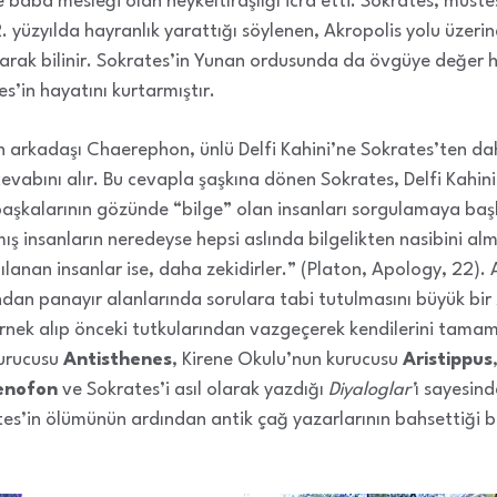
se baba mesleği olan heykeltıraşlığı icra etti. Sokrates, müste
2. yüzyılda hayranlık yarattığı söylenen, Akropolis yolu üzeri
olarak bilinir. Sokrates’in Yunan ordusunda da övgüye değer 
s’in hayatını kurtarmıştır.
 arkadaşı Chaerephon, ünlü Delfi Kahini’ne Sokrates’ten dah
cevabını alır. Bu cevapla şaşkına dönen Sokrates, Delfi Kahin
e başkalarının gözünde “bilge” olan insanları sorgulamaya ba
nmış insanların neredeyse hepsi aslında bilgelikten nasibini a
lanan insanlar ise, daha zekidirler.” (Platon, Apology, 22). A
dan panayır alanlarında sorulara tabi tutulmasını büyük bir z
 örnek alıp önceki tutkularından vazgeçerek kendilerini tama
kurucusu
Antisthenes
, Kirene Okulu’nun kurucusu
Aristippus
enofon
ve Sokrates’i asıl olarak yazdığı
Diyaloglar’
ı sayesind
es’in ölümünün ardından antik çağ yazarlarının bahsettiği bü