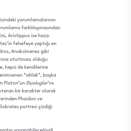
etisindeki yorumlamalarının
n yorumlama farklılaşmasından
ni, Aristippus ise hazzı
es’in felsefeye yaptığı en
ndros, Anaksimenes gibi
nına oturtması olduğu
de, hepsi de kendilerine
n benimsenen “ahlak”, başka
çin Platon’un
Diyaloglar
’ını
aktaran bir karakter olarak
cilerinden Phaidon ve
Sokrates portresi çizdiği
hayatın yaşanabileceğiydi.