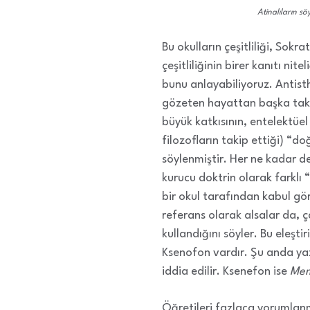
Atinalıların s
Bu okulların çeşitliliği, Sokr
çeşitliliğinin birer kanıtı ni
bunu anlayabiliyoruz. Antisthe
gözeten hayattan başka takip
büyük katkısının, entelektüe
filozofların takip ettiği) “d
söylenmiştir. Her ne kadar değ
kurucu doktrin olarak farklı 
bir okul tarafından kabul gör
referans olarak alsalar da, ç
kullandığını söyler. Bu eleşt
Ksenofon vardır. Şu anda yaz
iddia edilir. Ksenefon ise
Mem
Öğretileri fazlaca yorumlanmı