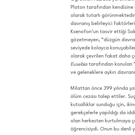
Platon tarafından kendisine
olarak tutarlı görünmektedir
davranış belirleyici faktörle
Ksenofon’un tasvir ettiği Sokr
gözetmeyen, “düzgün davranış
seviyede kolayca konuşabilen 
olarak çevrilen fakat daha ç
Eusebia
tarafından konulan “
ve geleneklere aykırı davran
Milattan önce 399 yılında şa
ölüm cezası talep ettiler. S
kutsallıklar sunduğu için, ikin
gerekçelerle yapıldığı da idd
olan herkesten kurtulmaya çal
öğrencisiydi. Onun bu denli 