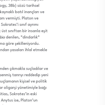
gy, 38b) sözü tarihsel
aynaklı batıl inançları ve
ham vermişti. Platon ve
 Sokrates’i sınıf ayrımı
st sınıftan bir insanla eşit
bia
denilen, “dindarlık”
ma göre şekilleniyordu.
ından yasaları ihlal etmekle
dinden çıkmakla suçladılar ve
senmiş tanrıyı reddedip yeni
 suçlamanın kişisel ve politik
ar oligarşi yönetimiyle bağı
tias, Sokrates’in eski
 Anytus ise, Platon’un