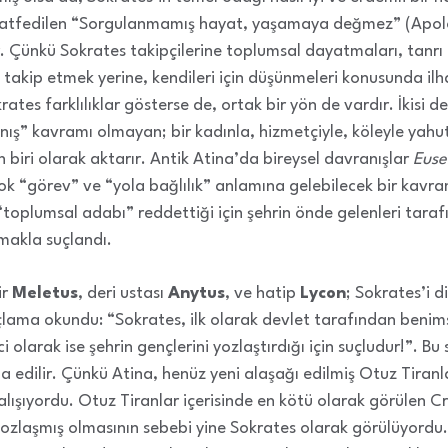
 atfedilen “Sorgulanmamış hayat, yaşamaya değmez” (Apolo
. Çünkü Sokrates takipçilerine toplumsal dayatmaları, tanrı k
ri takip etmek yerine, kendileri için düşünmeleri konusunda il
ates farklılıklar gösterse de, ortak bir yön de vardır. İkisi de
” kavramı olmayan; bir kadınla, hizmetçiyle, köleyle yahut ü
biri olarak aktarır. Antik Atina’da bireysel davranışlar
Euse
ok “görev” ve “yola bağlılık” anlamına gelebilecek bir kavra
toplumsal adabı” reddettiği için şehrin önde gelenleri taraf
makla suçlandı.
ir
Meletus
, deri ustası
Anytus
, ve hatip
Lycon
; Sokrates’i 
uçlama okundu: “Sokrates, ilk olarak devlet tarafından benim
ci olarak ise şehrin gençlerini yozlaştırdığı için suçludur!”. Bu
ia edilir. Çünkü Atina, henüz yeni alaşağı edilmiş Otuz Tiranl
ışıyordu. Otuz Tiranlar içerisinde en kötü olarak görülen Cri
yozlaşmış olmasının sebebi yine Sokrates olarak görülüyordu.