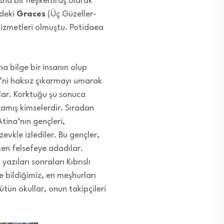
sna bir heykeltıraş olarak
ndeki
Graces
(Üç Güzeller-
hizmetleri olmuştu. Potidaea
a bilge bir insanın olup
i’ni haksız çıkarmayı umarak
şlar. Korktuğu şu sonuca
lmamış kimselerdir. Sıradan
tina’nın gençleri,
evkle izlediler. Bu gençler,
men felsefeye adadılar.
, yazıları sonraları Kıbrıslı
e bildiğimiz, en meşhurları
tün okullar, onun takipçileri