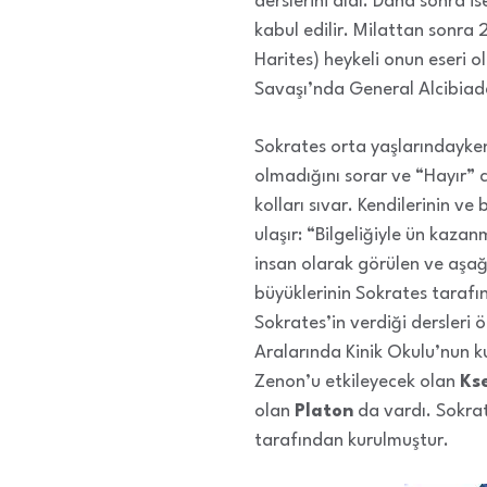
derslerini aldı. Daha sonra i
kabul edilir. Milattan sonra 
Harites) heykeli onun eseri 
Savaşı’nda General Alcibiade
Sokrates orta yaşlarındayken
olmadığını sorar ve “Hayır” 
kolları sıvar. Kendilerinin v
ulaşır: “Bilgeliğiyle ün kaza
insan olarak görülen ve aşağı
büyüklerinin Sokrates tarafın
Sokrates’in verdiği dersleri
Aralarında Kinik Okulu’nun 
Zenon’u etkileyecek olan
Ks
olan
Platon
da vardı. Sokrat
tarafından kurulmuştur.