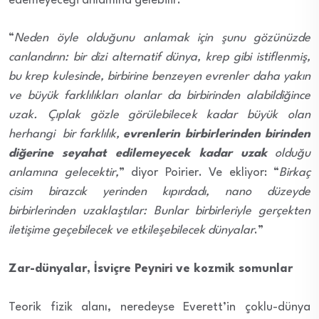
edemeyeceği anlamına gelebilir.
“
Neden öyle olduğunu anlamak için şunu gözünüzde
canlandırın: bir dizi alternatif dünya, krep gibi istiflenmiş,
bu krep kulesinde, birbirine benzeyen evrenler daha yakın
ve büyük farklılıkları olanlar da birbirinden alabildiğince
uzak. Çıplak gözle görülebilecek kadar büyük olan
herhangi bir farklılık,
evrenlerin birbirlerinden birinden
diğerine seyahat edilemeyecek kadar uzak
olduğu
anlamına gelecektir,
” diyor Poirier. Ve ekliyor: “
Birkaç
cisim birazcık yerinden kıpırdadı, nano düzeyde
birbirlerinden uzaklaştılar: Bunlar birbirleriyle gerçekten
iletişime geçebilecek ve etkileşebilecek dünyalar
.”
Zar-dünyalar, İsviçre Peyniri ve kozmik somunlar
Teorik fizik alanı, neredeyse Everett’in çoklu-dünya