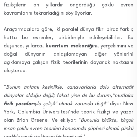
fizikçilerin on yıllardır öngördüğü çoklu evren
kavramlarını tekrarladığını söylüyorlar.
Araştırmacılara göre, iki paralel dünya fikri biraz farklı;
hatta bu evrenler, birbirleriyle etkileşebilirler. Bu
düşünce, yıllarca,
kuantum mekaniği
ni, yerçekimini ve
doğal dünyanın anlaşılamayan diğer yönlerini
açıklamaya çalışan fizik teorilerinin dayanak noktasını
oluşturdu.
“
Bunun anlamı kesinlikle, canavarlarla dolu alternatif
dünyalar olduğu değil; fakat yine de bu durum,“mutlaka
fizik yasaları
yla çelişik’ olmak zorunda değil”
diyor New
York, Columbia Üniversitesi’nde teorik fizikçi ve yazar
olan Brian Greene. Ve ekliyor: ’
Bununla birlikte, birçok
insan çoklu evren teorileri konusunda şüpheci olmalı çünkü
varlıklarını destekleyen bir kanıt yok
.’