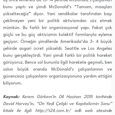
ay önce Amerika’da 13- 14 şehirde McDonald’s çalışanları
bunu yaptı ve şimdi McDonald’s “Tamam, maaşları
yükselteceğiz” diyor. Yani sendikalar tarafından başı
çekilmeyen yeni bir politik aktivizmden söz etmek
mümkün. Bu farklı bir organizasyonel yapı. Fakat çok
güçlü ve bu güç aktivizmin kolektif formlarıyla eyleme
geçiyor. Örneğin şimdilerde Amerikada’da 3- 4 büyük
şehirde asgari ücret yükseldi; Seattle ve Los Angeles
bunu gerçekleştirdi. Yani şimdi farklı bir politik hareket
görüyoruz. Bence sol bununla ilgili harekete geçmeli, ben
solun büyük oranda McDonald’s çalışanlarının ve
güvencesiz çalışanların organizasyonuna yardım ettiğini
biliyorum.
Kaynak:
Kerem Görkem’in 04 Haziran 2015 tarihinde
David Harvey’in, “On Yedi Çelişki ve Kapitalizmin Sonu”
kitabı ile ilgili http://t24.com.tr/ adlı web sitesinde