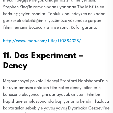
mekan değişse de çok anlaşılmaz zira her yer sisli.
Stephen King’in romanından uyarlanan The Mist’te en
korkunç şeyler insanlar. Topluluk halindeyken ne kadar
gerizekalı olabildiğimizi yüzümüze yüzümüze çarpan
filmin en sinir bozucu kısmı ise sonu. Küfür garanti.
http://www.imdb.com/title/tt0884328/
11. Das Experiment –
Deney
Meşhur sosyal psikoloji deneyi Stanford Hapishanesi’nin
bir uyarlamasını anlatan film zaten deneyi bilenlerin
konusunu okuyunca içini darlayacak cinsten. Film bir
hapishane simülasyonunda başlıyor ama kendini fazlaca
kaptıranlar sebebiyle yavaş yavaş Diyarbakır Cezaevi’ne