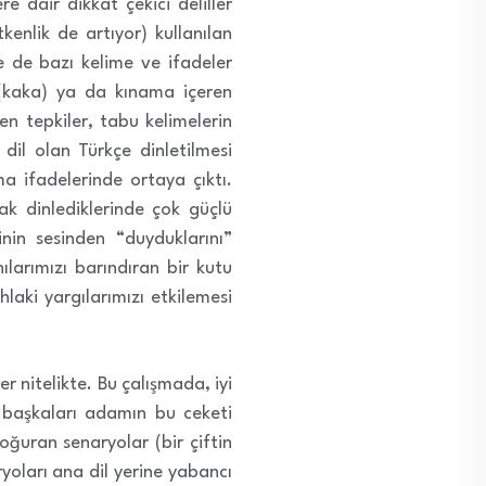
e dair dikkat çekici deliller
tkenlik de artıyor) kullanılan
de de bazı kelime ve ifadeler
ş (kaka) ya da kınama içeren
len tepkiler, tabu kelimelerin
dil olan Türkçe dinletilmesi
a ifadelerinde ortaya çıktı.
rak dinlediklerinde çok güçlü
rinin sesinden “duyduklarını”
ılarımızı barındıran bir kutu
laki yargılarımızı etkilemesi
r nitelikte. Bu çalışmada, iyi
r, başkaları adamın bu ceketi
ğuran senaryolar (bir çiftin
yoları ana dil yerine yabancı