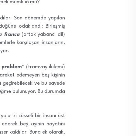
öylemek mümkün mü?
adılar. Son dönemde yapılan
ndüğüne odaklandı; Birleşmiş
a franca
(ortak yabancı dil)
mlerle karşılaşan insanların,
iyor.
y problem”
(tramvay ikilemi)
 hareket edemeyen beş kişinin
a geçirebilecek ve bu sayede
r düğme bulunuyor. Bu durumda
u iri cüsseli bir insanı üst
ederek beş kişinin hayatını
er kaldılar. Buna ek olarak,