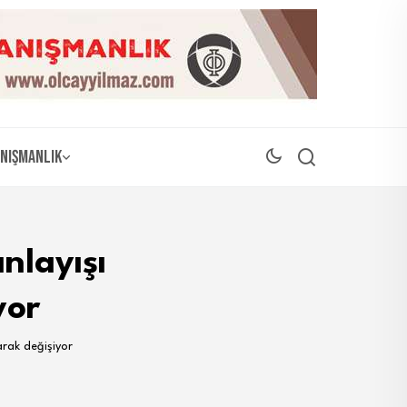
nışmanlık
nlayışı
yor
arak değişiyor