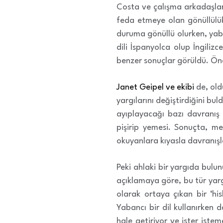
Costa ve çalışma arkadaşları
feda etmeye olan gönüllülükl
duruma gönüllü olurken, yaba
dili İspanyolca olup İngilizc
benzer sonuçlar görüldü. Önem
Janet Geipel ve ekibi
de, old
yargılarını değiştirdiğini b
ayıplayacağı bazı davranış
pişirip yemesi. Sonuçta, met
okuyanlara kıyasla davranışla
Peki ahlaki bir yargıda bulun
açıklamaya göre, bu tür yargıl
olarak ortaya çıkan bir ‘his
Yabancı bir dil kullanırken d
hale getiriyor ve ister iste