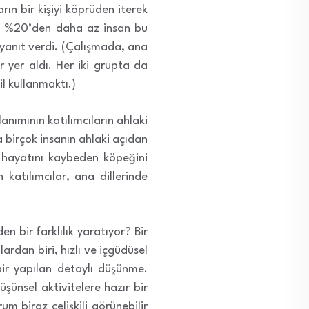
ın bir kişiyi köprüden iterek
rken %20’den daha az insan bu
 yanıt verdi. (Çalışmada, ana
ar yer aldı. Her iki grupta da
il kullanmaktı.)
anımının katılımcıların ahlaki
 birçok insanın ahlaki açıdan
 hayatını kaybeden köpeğini
 katılımcılar, ana dillerinde
n bir farklılık yaratıyor? Bir
lardan biri, hızlı ve içgüdüsel
dair yapılan detaylı düşünme.
üşünsel aktivitelere hazır bir
m biraz çelişkili görünebilir