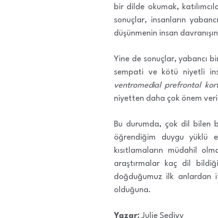
bir dilde okumak, katılımcı
sonuçlar, insanların yabancı
düşünmenin insan davranışını
Yine de sonuçlar, yabancı bir
sempati ve kötü niyetli in
ventromedial prefrontal kor
niyetten daha çok önem veri
Bu durumda, çok dil bilen b
öğrendiğim duygu yüklü et
kısıtlamaların müdahil ol
araştırmalar kaç dil bildi
doğduğumuz ilk anlardan iti
olduğuna.
Yazar:
Julie Sedivy