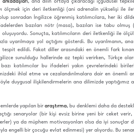
 arkadaşları
, ana dilin ortaya çıkaracağı içgüdüsel tepkiler
ölçmek için deri iletkenliği (ani adrenalin yükselişi ile ile
lup sonradan İngilizce öğrenmiş katılımcılara, her iki dil
 ifadelerden bazıları nötr (masa), bazıları ise tabu olmu
 oluşuyordu. Sonuçta, katılımcıların deri iletkenliği ile ölçü
la uyarılmaya yol açtığını gösterdi. Bu uyarılmanın, ana 
espit edildi. Fakat diller arasındaki en önemli fark kınam
ngilizce sunulduğu hallerinde az tepki verirken, Türkçe ola
bazı katılımcılar bu ifadeleri yakın çevrelerindeki birile
şimizdeki ihlal etme ve cezalandırılmalara dair en önemli an
yle duygusal ilişkilendirmelerin ana dilimizde yaptığımız ah
emlerde yapılan bir
araştırma
, bu denklemi daha da destekle
çtığı senaryolar (bir kişi evsiz birine yeni bir ceket veri
erler) ya da müphem motivasyonları olsa da iyi sonuçlar do
a engelli bir çocuğu evlat edinmesi) yer alıyordu. Bu senar