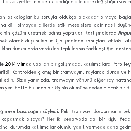
ani hassasiyetlerimin de kullandığım dile göre değiştiğini s
lışan psikologlar bu soruyla oldukça alakadar olmaya başl
ana dili olmayan dillerde etik meselelere dair nasıl düşü
ilcinin çözüm üretmek adına yaptıkları tartışmalarda
lingu
ek olarak düşünülebilir. Çalışmaların sonuçları, ahlaki ikile
ıkları durumlarda verdikleri tepkilerinin farklılaştığını göster
nde
2014 yılında
yapılan bir çalışmada, katılımcılara
“trolle
erildi: Kontrolden çıkmış bir tramvayın, raylarda duran ve
al edin. Sizin yanınızda, tramvayın yönünü diğer ray hattın
rken yeni hatta bulunan bir kişinin ölümüne neden olacak bi
meye basacağını söyledi. Peki tramvayı durdurmanın tek yol
 kapatmak olsaydı? Her iki senaryoda da, bir kişiyi feda 
nci durumda katılımcılar olumlu yanıt vermede daha çekims