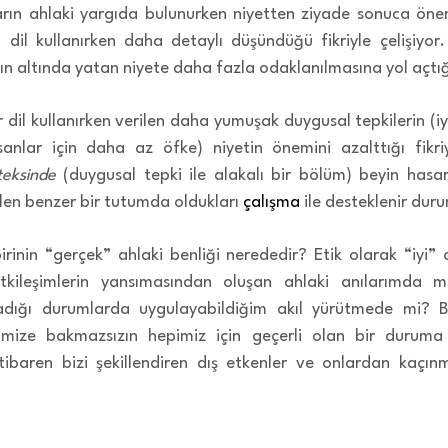
ların ahlaki yargıda bulunurken niyetten ziyade sonuca ö
 dil kullanırken daha detaylı düşündüğü fikriyle çelişiyor
n altında yatan niyete daha fazla odaklanılmasına yol açtığı
 dil kullanırken verilen daha yumuşak duygusal tepkilerin (iyi
sanlar için daha az öfke) niyetin önemini azalttığı fikri
teksinde
(duygusal tepki ile alakalı bir bölüm) beyin hasar
len benzer bir tutumda oldukları
çalışma
ile desteklenir dur
irinin “gerçek” ahlaki benliği nerededir? Etik olarak “iy
kileşimlerin yansımasından oluşan ahlaki anılarımda mı
madığı durumlarda uygulayabildiğim akıl yürütmede mi? B
ğimize bakmazsızın hepimiz için geçerli olan bir duruma 
baren bizi şekillendiren dış etkenler ve onlardan kaçınma