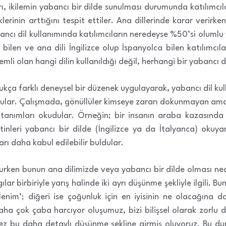
, ikilemin yabancı bir dilde sunulması durumunda katılımcılar
erinin arttığını tespit ettiler. Ana dillerinde karar veri
ncı dil kullanımında katılımcıların neredeyse %50’si olumlu
e bilen ve ana dili İngilizce olup İspanyolca bilen katılımcıl
li olan hangi dilin kullanıldığı değil, herhangi bir yabancı d
ukça farklı deneysel bir düzenek uygulayarak, yabancı dil kull
uldular. Çalışmada, gönüllüler kimseye zararı dokunmayan ama
 tanımları okudular. Örneğin; bir insanın araba kazasında
inleri yabancı bir dilde (İngilizce ya da İtalyanca) okuyan
rı daha kabul edilebilir buldular.
urken bunun ana dilimizde veya yabancı bir dilde olması nede
ar birbiriyle yarış halinde iki ayrı düşünme şekliyle ilgili. Bun
lenim’; diğeri ise çoğunluk için en iyisinin ne olacağına 
aha çok çaba harcıyor oluşumuz, bizi bilişsel olarak zorlu d
mez bu daha detaylı düşünme şekline girmiş oluyoruz. Bu duru