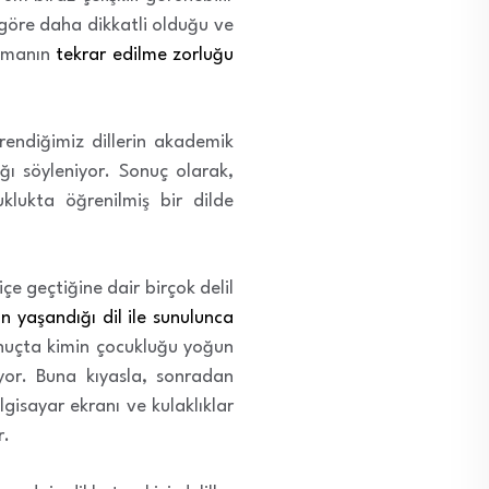
göre daha dikkatli olduğu ve
ışmanın
tekrar edilme zorluğu
ğrendiğimiz dillerin akademik
ı söyleniyor. Sonuç olarak,
klukta öğrenilmiş bir dilde
içe geçtiğine dair birçok delil
ın yaşandığı dil ile sunulunca
onuçta kimin çocukluğu yoğun
uyor. Buna kıyasla, sonradan
lgisayar ekranı ve kulaklıklar
r.