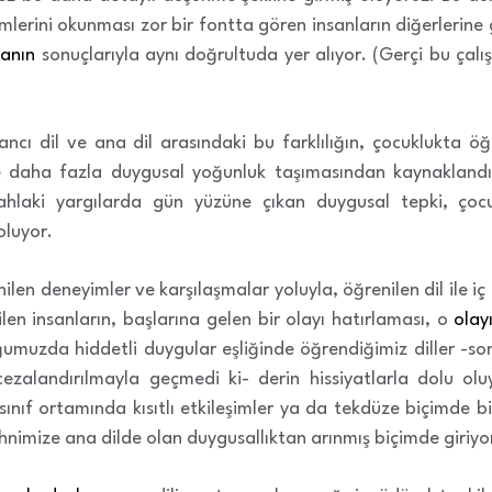
erini okunması zor bir fontta gören insanların diğerlerine 
manın
sonuçlarıyla aynı doğrultuda yer alıyor. (Gerçi bu çal
ncı dil ve ana dil arasındaki bu farklılığın, çocuklukta ö
 daha fazla duygusal yoğunluk taşımasından kaynaklandığ
ahlaki yargılarda gün yüzüne çıkan duygusal tepki, çocu
oluyor.
ilen deneyimler ve karşılaşmalar yoluyla, öğrenilen dil ile iç 
ilen insanların, başlarına gelen bir olayı hatırlaması, o
olay
muzda hiddetli duygular eşliğinde öğrendiğimiz diller -s
ezalandırılmayla geçmedi ki- derin hissiyatlarla dolu ol
e sınıf ortamında kısıtlı etkileşimler ya da tekdüze biçimde bi
ihnimize ana dilde olan duygusallıktan arınmış biçimde giriyo