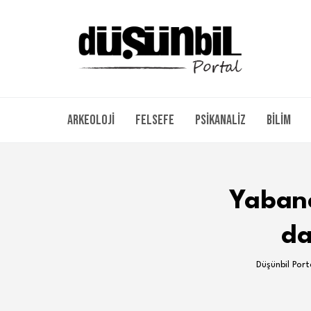
Arkeoloji
Felsefe
Psikanaliz
Bilim
Yabanc
da
Düşünbil Port