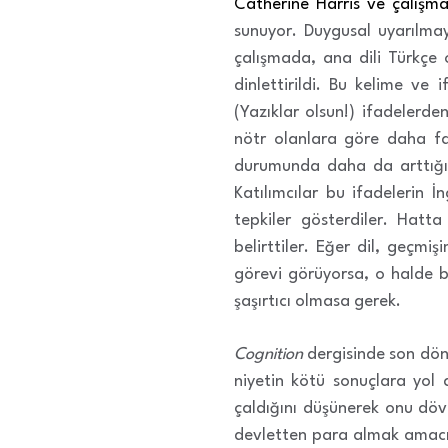
Catherine Harris ve çalışma
sunuyor. Duygusal uyarılmayı 
çalışmada, ana dili Türkçe o
dinlettirildi. Bu kelime ve
(Yazıklar olsun!) ifadelerden
nötr olanlara göre daha faz
durumunda daha da arttığı t
Katılımcılar bu ifadelerin İ
tepkiler gösterdiler. Hatta 
belirttiler. Eğer dil, geçmi
görevi görüyorsa, o halde bö
şaşırtıcı olmasa gerek.
Cognition
dergisinde son dön
niyetin kötü sonuçlara yol a
çaldığını düşünerek onu döv
devletten para almak amacıyl