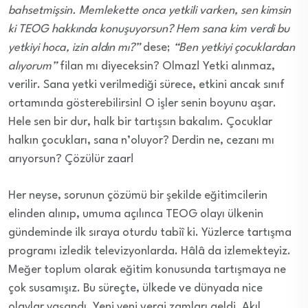
bahsetmişsin. Memlekette onca yetkili varken, sen kimsin
ki TEOG hakkında konuşuyorsun? Hem sana kim verdi bu
yetkiyi hoca, izin aldın mı?”
dese;
“Ben yetkiyi çocuklardan
alıyorum”
filan mı diyeceksin? Olmaz! Yetki alınmaz,
verilir. Sana yetki verilmediği sürece, etkini ancak sınıf
ortamında gösterebilirsin! O işler senin boyunu aşar.
Hele sen bir dur, halk bir tartışsın bakalım. Çocuklar
halkın çocukları, sana n’oluyor? Derdin ne, cezanı mı
arıyorsun? Çözülür zaar!
Her neyse, sorunun çözümü bir şekilde eğitimcilerin
elinden alınıp, umuma açılınca TEOG olayı ülkenin
gündeminde ilk sıraya oturdu tabiî ki. Yüzlerce tartışma
programı izledik televizyonlarda. Hâlâ da izlemekteyiz.
Meğer toplum olarak eğitim konusunda tartışmaya ne
çok susamışız. Bu süreçte, ülkede ve dünyada nice
olaylar yaşandı. Yeni yeni vergi zamları geldi. Akıl