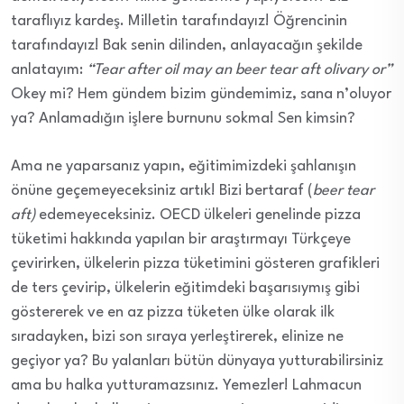
taraflıyız kardeş. Milletin tarafındayız! Öğrencinin
tarafındayız! Bak senin dilinden, anlayacağın şekilde
anlatayım:
“Tear after oil may an beer tear aft olivary or”
Okey mi? Hem gündem bizim gündemimiz, sana n’oluyor
ya? Anlamadığın işlere burnunu sokma! Sen kimsin?
Ama ne yaparsanız yapın, eğitimimizdeki şahlanışın
önüne geçemeyeceksiniz artık! Bizi bertaraf (
beer tear
aft)
edemeyeceksiniz. OECD ülkeleri genelinde pizza
tüketimi hakkında yapılan bir araştırmayı Türkçeye
çevirirken, ülkelerin pizza tüketimini gösteren grafikleri
de ters çevirip, ülkelerin eğitimdeki başarısıymış gibi
göstererek ve en az pizza tüketen ülke olarak ilk
sıradayken, bizi son sıraya yerleştirerek, elinize ne
geçiyor ya? Bu yalanları bütün dünyaya yutturabilirsiniz
ama bu halka yutturamazsınız. Yemezler! Lahmacun