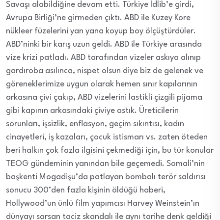
Savaşı alabildiğine devam etti. Türkiye İdlib’e girdi,
Avrupa Birliği’ne girmeden çıktı. ABD ile Kuzey Kore
nükleer füzelerini yan yana koyup boy ölçüştürdüler.
ABD’ninki bir karış uzun geldi. ABD ile Türkiye arasında
vize krizi patladı. ABD tarafından vizeler askıya alınıp
gardıroba asılınca, nispet olsun diye biz de gelenek ve
göreneklerimize uygun olarak hemen sınır kapılarının
arkasına çivi çakıp, ABD vizelerini lastikli çizgili pijama
gibi kapının arkasındaki çiviye astık. Üreticilerin
sorunları, işsizlik, enflasyon, geçim sıkıntısı, kadın
cinayetleri, iş kazaları, çocuk istismarı vs. zaten öteden
beri halkın çok fazla ilgisini çekmediği için, bu tür konular
TEOG gündeminin yanından bile geçemedi. Somali’nin
başkenti Mogadişu’da patlayan bombalı terör saldırısı
sonucu 300’den fazla kişinin öldüğü haberi,
Hollywood’un ünlü film yapımcısı Harvey Weinstein’ın
dünyayı sarsan taciz skandalı ile aynı tarihe denk geldiği