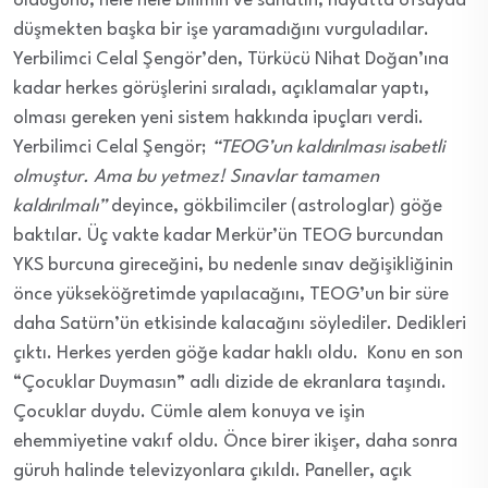
olduğunu, hele hele bilimin ve sanatın, hayatta ofsayda
düşmekten başka bir işe yaramadığını vurguladılar.
Yerbilimci Celal Şengör’den, Türkücü Nihat Doğan’ına
kadar herkes görüşlerini sıraladı, açıklamalar yaptı,
olması gereken yeni sistem hakkında ipuçları verdi.
Yerbilimci Celal Şengör;
“TEOG’un kaldırılması isabetli
olmuştur. Ama bu yetmez! Sınavlar tamamen
kaldırılmalı”
deyince, gökbilimciler (astrologlar) göğe
baktılar. Üç vakte kadar Merkür’ün TEOG burcundan
YKS burcuna gireceğini, bu nedenle sınav değişikliğinin
önce yükseköğretimde yapılacağını, TEOG’un bir süre
daha Satürn’ün etkisinde kalacağını söylediler. Dedikleri
çıktı. Herkes yerden göğe kadar haklı oldu. Konu en son
“Çocuklar Duymasın” adlı dizide de ekranlara taşındı.
Çocuklar duydu. Cümle alem konuya ve işin
ehemmiyetine vakıf oldu. Önce birer ikişer, daha sonra
güruh halinde televizyonlara çıkıldı. Paneller, açık