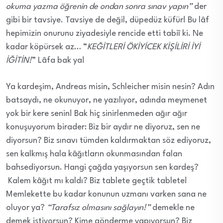
okuma yazma öğrenin de ondan sonra sınav yapın”
der
gibi bir tavsiye. Tavsiye de değil, düpedüz küfür! Bu lâf
hepimizin onurunu ziyadesiyle rencide etti tabiî ki. Ne
kadar köpürsek az… “
KEĞİTLERİ ÖKİYİCEK KİŞİLİRİ İYİ
İĞİTİN!
” Lâfa bak ya!
Ya kardeşim, Andreas misin, Schleicher misin nesin? Adın
batsaydı, ne okunuyor, ne yazılıyor, adında meymenet
yok bir kere senin! Bak hiç sinirlenmeden ağır ağır
konuşuyorum birader: Biz bir aydır ne diyoruz, sen ne
diyorsun? Biz sınavı tümden kaldırmaktan söz ediyoruz,
sen kalkmış hala kâğıtların okunmasından falan
bahsediyorsun. Hangi çağda yaşıyorsun sen kardeş?
Kalem kâğıt mı kaldı? Biz tablete geçtik tablete!
Memlekette bu kadar konunun uzmanı varken sana ne
oluyor ya?
“Tarafsız olmasını sağlayın!”
demekle ne
demek istiyorsun? Kime gönderme yapıyorsun? Biz