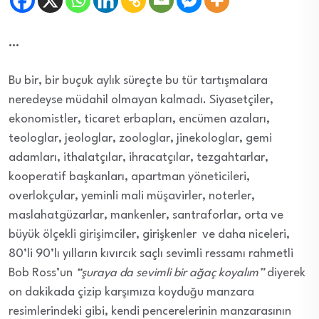
…
Bu bir, bir buçuk aylık süreçte bu tür tartışmalara
neredeyse müdahil olmayan kalmadı. Siyasetçiler,
ekonomistler, ticaret erbapları, encümen azaları,
teologlar, jeologlar, zoologlar, jinekologlar, gemi
adamları, ithalatçılar, ihracatçılar, tezgahtarlar,
kooperatif başkanları, apartman yöneticileri,
overlokçular, yeminli mali müşavirler, noterler,
maslahatgüzarlar, mankenler, santraforlar, orta ve
büyük ölçekli girişimciler, girişkenler ve daha niceleri,
80’li 90’lı yılların kıvırcık saçlı sevimli ressamı rahmetli
Bob Ross’un
“şuraya da sevimli bir ağaç koyalım”
diyerek
on dakikada çizip karşımıza koyduğu manzara
resimlerindeki gibi, kendi pencerelerinin manzarasının