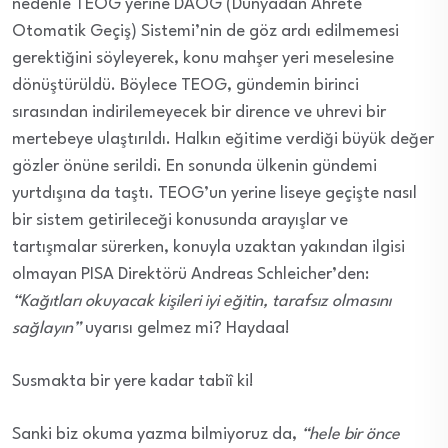
nedenle TEOG yerine DAOG (Dünyadan Ahrete
Otomatik Geçiş) Sistemi’nin de göz ardı edilmemesi
gerektiğini söyleyerek, konu mahşer yeri meselesine
dönüştürüldü. Böylece TEOG, gündemin birinci
sırasından indirilemeyecek bir dirence ve uhrevi bir
mertebeye ulaştırıldı. Halkın eğitime verdiği büyük değer
gözler önüne serildi. En sonunda ülkenin gündemi
yurtdışına da taştı. TEOG’un yerine liseye geçişte nasıl
bir sistem getirileceği konusunda arayışlar ve
tartışmalar sürerken, konuyla uzaktan yakından ilgisi
olmayan PISA Direktörü Andreas Schleicher’den:
“Kağıtları okuyacak kişileri iyi eğitin, tarafsız olmasını
sağlayın”
uyarısı gelmez mi? Haydaa!
Susmakta bir yere kadar tabiî ki!
Sanki biz okuma yazma bilmiyoruz da,
“hele bir önce