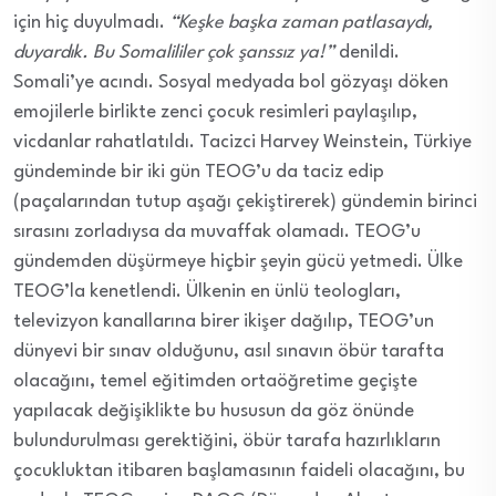
için hiç duyulmadı.
“Keşke başka zaman patlasaydı,
duyardık. Bu Somalililer çok şanssız ya!”
denildi.
Somali’ye acındı. Sosyal medyada bol gözyaşı döken
emojilerle birlikte zenci çocuk resimleri paylaşılıp,
vicdanlar rahatlatıldı. Tacizci Harvey Weinstein, Türkiye
gündeminde bir iki gün TEOG’u da taciz edip
(paçalarından tutup aşağı çekiştirerek) gündemin birinci
sırasını zorladıysa da muvaffak olamadı. TEOG’u
gündemden düşürmeye hiçbir şeyin gücü yetmedi. Ülke
TEOG’la kenetlendi. Ülkenin en ünlü teologları,
televizyon kanallarına birer ikişer dağılıp, TEOG’un
dünyevi bir sınav olduğunu, asıl sınavın öbür tarafta
olacağını, temel eğitimden ortaöğretime geçişte
yapılacak değişiklikte bu hususun da göz önünde
bulundurulması gerektiğini, öbür tarafa hazırlıkların
çocukluktan itibaren başlamasının faideli olacağını, bu