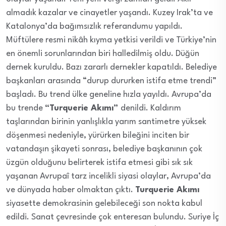
almadık kazalar ve cinayetler yaşandı. Kuzey Irak’ta ve
Katalonya’da bağımsızlık referandumu yapıldı.
Müftülere resmi nikâh kıyma yetkisi verildi ve Türkiye’nin
en önemli sorunlarından biri halledilmiş oldu. Düğün
dernek kuruldu. Bazı zararlı dernekler kapatıldı. Belediye
başkanları arasında “durup dururken istifa etme trendi”
başladı. Bu trend ülke geneline hızla yayıldı. Avrupa’da
bu trende
“
Turquerie Akımı”
denildi. Kaldırım
taşlarından birinin yanlışlıkla yarım santimetre yüksek
döşenmesi nedeniyle, yürürken bileğini inciten bir
vatandaşın şikayeti sonrası, belediye başkanının çok
üzgün olduğunu belirterek istifa etmesi gibi sık sık
yaşanan Avrupaî tarz incelikli siyasi olaylar, Avrupa’da
ve dünyada haber olmaktan çıktı.
Turquerie Akımı
siyasette demokrasinin gelebileceği son nokta kabul
edildi. Sanat çevresinde çok enteresan bulundu. Suriye İç