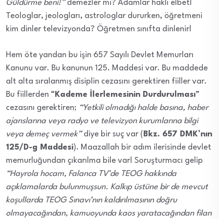
Güldürme beni!”
demezler mi? Adamlar haklı elbet!
Teologlar, jeologları, astrologlar dururken, öğretmeni
kim dinler televizyonda? Öğretmen sınıfta dinlenir!
Hem öte yandan bu işin 657 Sayılı Devlet Memurları
Kanunu var. Bu kanunun 125. Maddesi var. Bu maddede
alt alta sıralanmış disiplin cezasını gerektiren fiiller var.
Bu fiillerden “
Kademe İlerlemesinin Durdurulması
”
cezasını gerektiren;
“Yetkili olmadığı halde basına, haber
ajanslarına veya radyo ve televizyon kurumlarına bilgi
veya demeç vermek”
diye bir suç var (
Bkz. 657 DMK’nın
125/D-g Maddesi
). Maazallah bir adım ilerisinde devlet
memurluğundan çıkarılma bile var! Soruşturmacı gelip
“Hayrola hocam, Falanca TV’de TEOG hakkında
açıklamalarda bulunmuşsun. Kalkıp üstüne bir de mevcut
koşullarda TEOG Sınavı’nın kaldırılmasının doğru
olmayacağından, kamuoyunda kaos yaratacağından filan