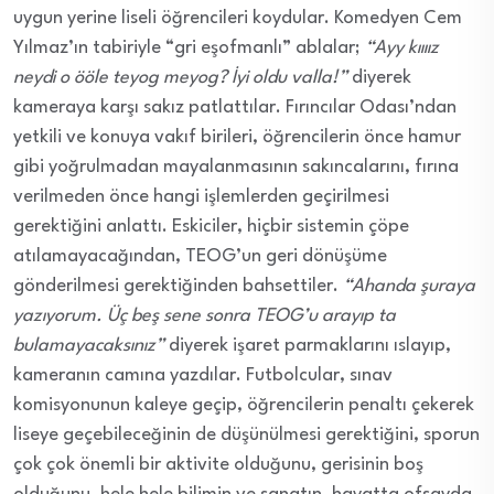
uygun yerine liseli öğrencileri koydular. Komedyen Cem
Yılmaz’ın tabiriyle “gri eşofmanlı” ablalar;
“Ayy kıııız
neydi o ööle teyog meyog? İyi oldu valla!”
diyerek
kameraya karşı sakız patlattılar. Fırıncılar Odası’ndan
yetkili ve konuya vakıf birileri, öğrencilerin önce hamur
gibi yoğrulmadan mayalanmasının sakıncalarını, fırına
verilmeden önce hangi işlemlerden geçirilmesi
gerektiğini anlattı. Eskiciler, hiçbir sistemin çöpe
atılamayacağından, TEOG’un geri dönüşüme
gönderilmesi gerektiğinden bahsettiler.
“Ahanda şuraya
yazıyorum. Üç beş sene sonra TEOG’u arayıp ta
bulamayacaksınız”
diyerek işaret parmaklarını ıslayıp,
kameranın camına yazdılar. Futbolcular, sınav
komisyonunun kaleye geçip, öğrencilerin penaltı çekerek
liseye geçebileceğinin de düşünülmesi gerektiğini, sporun
çok çok önemli bir aktivite olduğunu, gerisinin boş