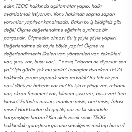
eden TEOG hakkında açıklamalar yapıp, halkı
aydınlatmak istiyorum. Konu hakkında saçma sapan
yorumlar yapılıyor kanalınızda. Bakın bu iş bildiğiniz gibi
değil! Ölçme değerlendirme eğitimin ayrılmaz bir
parçasıdır. Ölçmeden olmaz! Bu iş şöyle şöyle yapılır!
Değerlendirme de böyle böyle yapılır! Ölçme ve
değerlendirmenin ilkeleri var, yöntemleri var, teknikleri
var, şusu var, busu var!..”
dese; “
Hocam ne diyorsun sen
ya!? İşin gücün yok mu senin? Teologlar dururken TEOG
hakkında yorum yapmak sana mı kaldı? Bu televizyon
nasıl dönüyor haberin var mı? Bu işin reytingi var, reklamı
var, ekran fenomeni var, bilmem şusu var, busu var! Sen
kimsin? Futbolcu musun, manken misin, cinci misin, falcısı
mısın? Hadi bunları da geçtik, var mı bir skandala
karışmışlığın hocam? Kim dinleyecek senin TEOG
hakkındaki görüşlerini gözünü sevdiğimin mektep hocası?