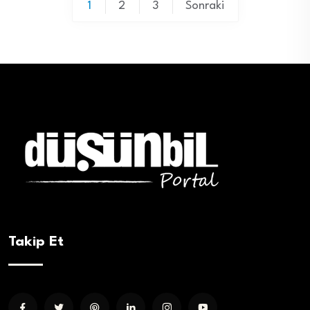
Yazı
1
2
3
Sonraki
sayfalaması
Takip Et