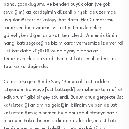
bana, çocukluğumu ve benden büyük olan (ve çok
sevdiğim) kız kardeşimin düzenli bir şekilde üzerimde
uyguladığı ters psikolojiyi hatırlattı. Her Cumartesi,
ikimizden biri evimizin üst katını temizlemekle
görevliyken diğeri ana katı temizlerdi. Annemiz kimin
hangi katı seçeceğine bizim karar vermemize izin verirdi.
Üst kat daha küçüktü ve dolayısıyla daha az
temizleyecek alan vardı. Ben üst katı tercih ederdim,
tabi kız kardeşim de.
Cumartesi geldiğinde Sue, “Bugün alt katı cidden
istiyorum. Banyoyu [üst kattaydı] temizlemekten nefret
ediyorum” gibi bir şey söylerdi. Bunun onun gerçekte üst
katı istediği anlamına geldiğini bilirdim ve ben de üst
katı istediğim için hemen bu planı kabul etmeye hazır
olurdum. Fakat bunun ardından kız kardeşim üst katı
temizlemenin neden kölelik olduğuna dair tüm o