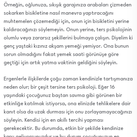
Örneğin, oğlunuza, sıkışık garajınıza arabaları çizmeden
sokarken bisikletine nasıl manevra yaptıracağını
muhtemelen çözemediği için, onun için bisikletini yerine
kaldıracağınızı söylemeyin. Onun yerine, ters psikolojinin
olumlu veya zararsız şekillerini bulmaya çalışın. Diyelim ki
genç yaştaki kızınız akşam yemeği yemiyor. Ona bunun
sorun olmadığını fakat yemek saati görünüşe göre
geçtiği için artık yatma vaktinin geldiğini söyleyin.
Ergenlerle ilişkilerde çoğu zaman kendinizle tartışmanıza
neden olur; bir çeşit tersine ters psikoloji. Eğer 16
yaşındaki çocuğunuz baştan savma gibi görünen bir
etkinliğe katılmak istiyorsa, ona elinizde tehlikelere dair
kanıt olsa da uzak durması için onu zorlayamayacağınızı
söyleyin. Kendisi için en akıllı tercihi yapması
gerekecektir. Bu durumda, etkin bir şekilde kendinize
karşı geliyorsunuzdur ve bu durum çocuğunuzun en