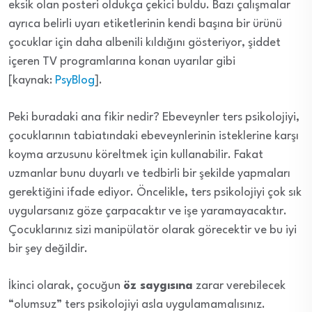
eksik olan posteri oldukça çekici buldu. Bazı çalışmalar
ayrıca belirli uyarı etiketlerinin kendi başına bir ürünü
çocuklar için daha albenili kıldığını gösteriyor, şiddet
içeren TV programlarına konan uyarılar gibi
[kaynak:
PsyBlog
].
Peki buradaki ana fikir nedir? Ebeveynler ters psikolojiyi,
çocuklarının tabiatındaki ebeveynlerinin isteklerine karşı
koyma arzusunu köreltmek için kullanabilir. Fakat
uzmanlar bunu duyarlı ve tedbirli bir şekilde yapmaları
gerektiğini ifade ediyor. Öncelikle, ters psikolojiyi çok sık
uygularsanız göze çarpacaktır ve işe yaramayacaktır.
Çocuklarınız sizi manipülatör olarak görecektir ve bu iyi
bir şey değildir.
İkinci olarak, çocuğun
öz saygısına
zarar verebilecek
“olumsuz” ters psikolojiyi asla uygulamamalısınız.