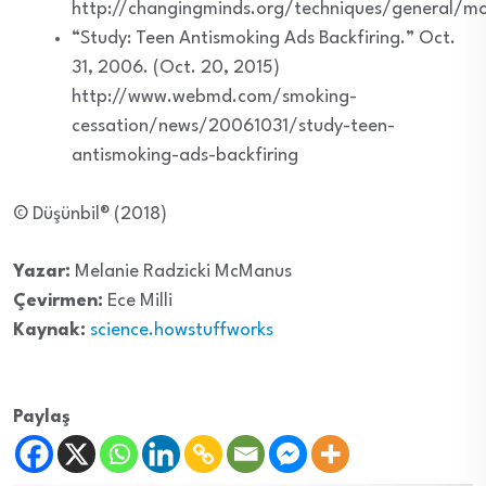
http://changingminds.org/techniques/general/m
“Study: Teen Antismoking Ads Backfiring.” Oct.
31, 2006. (Oct. 20, 2015)
http://www.webmd.com/smoking-
cessation/news/20061031/study-teen-
antismoking-ads-backfiring
© Düşünbil® (2018)
Yazar:
Melanie Radzicki McManus
Çevirmen:
Ece Milli
Kaynak:
science.howstuffworks
Paylaş