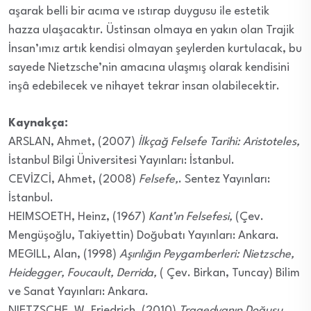
aşarak belli bir acıma ve ıstırap duygusu ile estetik
hazza ulaşacaktır. Üstinsan olmaya en yakın olan Trajik
İnsan’ımız artık kendisi olmayan şeylerden kurtulacak, bu
sayede Nietzsche’nin amacına ulaşmış olarak kendisini
inşâ edebilecek ve nihayet tekrar insan olabilecektir.
Kaynakça:
ARSLAN, Ahmet, (2007)
İlkçağ Felsefe Tarihi: Aristoteles,
İstanbul Bilgi Üniversitesi Yayınları: İstanbul.
CEVİZCİ, Ahmet, (2008)
Felsefe,
. Sentez Yayınları:
İstanbul.
HEIMSOETH, Heinz, (1967)
Kant’ın Felsefesi,
(Çev.
Mengüşoğlu, Takiyettin) Doğubatı Yayınları: Ankara.
MEGILL, Alan, (1998)
Aşırılığın Peygamberleri: Nietzsche,
Heidegger, Foucault, Derrida,
( Çev. Birkan, Tuncay) Bilim
ve Sanat Yayınları: Ankara.
NIETZSCHE, W. Friedrich, (2010)
Tragedyanın Doğuşu
,