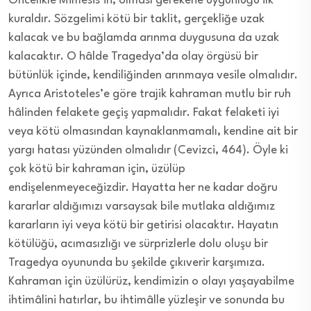
Öncelikle Mimesis’in, olması gerekene uygunluğu ilk
kuraldır. Sözgelimi kötü bir taklit, gerçekliğe uzak
kalacak ve bu bağlamda arınma duygusuna da uzak
kalacaktır. O hâlde Tragedya’da olay örgüsü bir
bütünlük içinde, kendiliğinden arınmaya vesile olmalıdır.
Ayrıca Aristoteles’e göre trajik kahraman mutlu bir ruh
hâlinden felakete geçiş yapmalıdır. Fakat felaketi iyi
veya kötü olmasından kaynaklanmamalı, kendine ait bir
yargı hatası yüzünden olmalıdır (Cevizci, 464). Öyle ki
çok kötü bir kahraman için, üzülüp
endişelenmeyeceğizdir. Hayatta her ne kadar doğru
kararlar aldığımızı varsaysak bile mutlaka aldığımız
kararların iyi veya kötü bir getirisi olacaktır. Hayatın
kötülüğü, acımasızlığı ve sürprizlerle dolu oluşu bir
Tragedya oyununda bu şekilde çıkıverir karşımıza.
Kahraman için üzülürüz, kendimizin o olayı yaşayabilme
ihtimâlini hatırlar, bu ihtimâlle yüzleşir ve sonunda bu