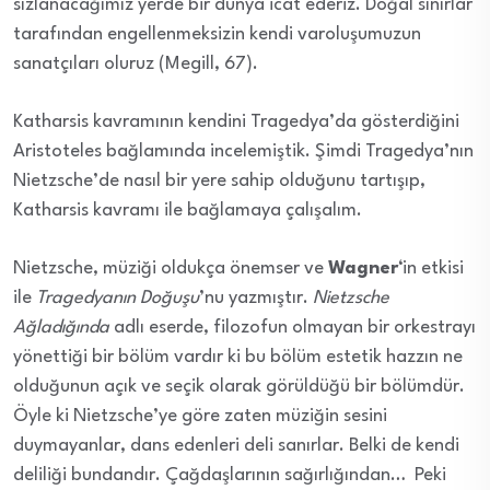
sızlanacağımız yerde bir dünya icat ederiz. Doğal sınırlar
tarafından engellenmeksizin kendi varoluşumuzun
sanatçıları oluruz (Megill, 67).
Katharsis kavramının kendini Tragedya’da gösterdiğini
Aristoteles bağlamında incelemiştik. Şimdi Tragedya’nın
Nietzsche’de nasıl bir yere sahip olduğunu tartışıp,
Katharsis kavramı ile bağlamaya çalışalım.
Nietzsche, müziği oldukça önemser ve
Wagner
‘in etkisi
ile
Tragedyanın Doğuşu
’nu yazmıştır.
Nietzsche
Ağladığında
adlı eserde, filozofun olmayan bir orkestrayı
yönettiği bir bölüm vardır ki bu bölüm estetik hazzın ne
olduğunun açık ve seçik olarak görüldüğü bir bölümdür.
Öyle ki Nietzsche’ye göre zaten müziğin sesini
duymayanlar, dans edenleri deli sanırlar. Belki de kendi
deliliği bundandır. Çağdaşlarının sağırlığından… Peki