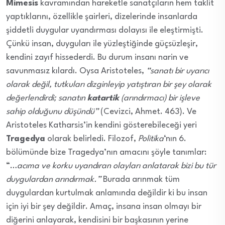
Mimesis
kavramından hareketle sanatçıların hem taklit
yaptıklarını, özellikle şairleri, dizelerinde insanlarda
şiddetli duygular uyandırması dolayısı ile eleştirmişti.
Çünkü insan, duyguları ile yüzleştiğinde güçsüzleşir,
kendini zayıf hissederdi. Bu durum insanı narin ve
savunmasız kılardı. Oysa Aristoteles,
“sanatı bir uyarıcı
olarak değil, tutkuları dizginleyip yatıştıran bir şey olarak
değerlendirdi; sanatın
katartik
(arındırmacı) bir işleve
sahip olduğunu düşündü”
(Cevizci, Ahmet. 463). Ve
Aristoteles Katharsis’in kendini gösterebileceği yeri
Tragedya
olarak belirledi. Filozof,
Politika
‘nın 6.
bölümünde bize Tragedya’nın amacını şöyle tanımlar:
“…
acıma ve korku uyandıran olayları anlatarak bizi bu tür
duygulardan arındırmak.”
Burada arınmak tüm
duygulardan kurtulmak anlamında değildir ki bu insan
için iyi bir şey değildir. Amaç, insana insan olmayı bir
diğerini anlayarak, kendisini bir başkasının yerine