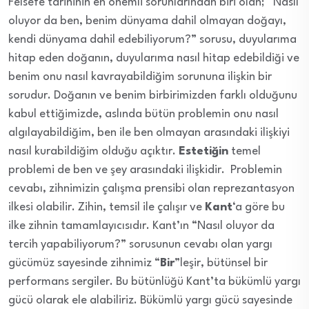
Felsefe tarihinin en önemli sorunlarından biri olan; “Nasıl
oluyor da ben, benim dünyama dahil olmayan doğayı,
kendi dünyama dahil edebiliyorum?” sorusu, duyularıma
hitap eden doğanın, duyularıma nasıl hitap edebildiği ve
benim onu nasıl kavrayabildiğim sorununa ilişkin bir
sorudur. Doğanın ve benim birbirimizden farklı olduğunu
kabul ettiğimizde, aslında bütün problemin onu nasıl
algılayabildiğim, ben ile ben olmayan arasındaki ilişkiyi
nasıl kurabildiğim olduğu açıktır.
Estetiğin
temel
problemi de ben ve şey arasındaki ilişkidir. Problemin
cevabı, zihnimizin çalışma prensibi olan reprezantasyon
ilkesi olabilir. Zihin, temsil ile çalışır ve
Kant
‘a göre bu
ilke zihnin tamamlayıcısıdır. Kant’ın “Nasıl oluyor da
tercih yapabiliyorum?” sorusunun cevabı olan yargı
gücümüz sayesinde zihnimiz “
Bir
”leşir, bütünsel bir
performans sergiler. Bu bütünlüğü Kant’ta bükümlü yargı
gücü olarak ele alabiliriz. Bükümlü yargı gücü sayesinde