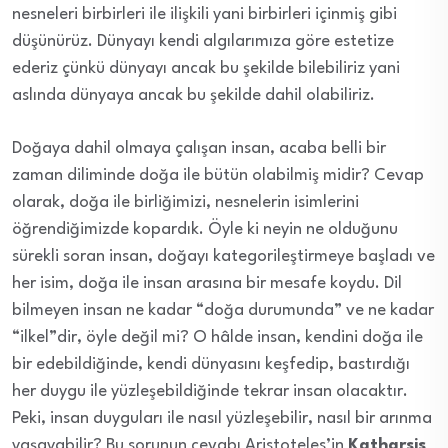
nesneleri birbirleri ile ilişkili yani birbirleri içinmiş gibi
düşünürüz. Dünyayı kendi algılarımıza göre estetize
ederiz çünkü dünyayı ancak bu şekilde bilebiliriz yani
aslında dünyaya ancak bu şekilde dahil olabiliriz.
Doğaya dahil olmaya çalışan insan, acaba belli bir
zaman diliminde doğa ile bütün olabilmiş midir? Cevap
olarak, doğa ile birliğimizi, nesnelerin isimlerini
öğrendiğimizde kopardık. Öyle ki neyin ne olduğunu
sürekli soran insan, doğayı kategorileştirmeye başladı ve
her isim, doğa ile insan arasına bir mesafe koydu. Dil
bilmeyen insan ne kadar “doğa durumunda” ve ne kadar
“ilkel”dir, öyle değil mi? O hâlde insan, kendini doğa ile
bir edebildiğinde, kendi dünyasını keşfedip, bastırdığı
her duygu ile yüzleşebildiğinde tekrar insan olacaktır.
Peki, insan duyguları ile nasıl yüzleşebilir, nasıl bir arınma
yaşayabilir? Bu sorunun cevabı Aristoteles’in
Katharsis