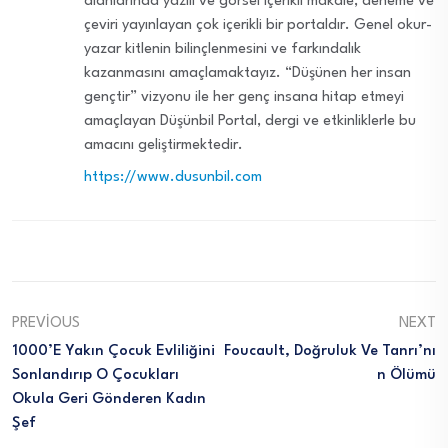
alanlarında yazılı ve görsel içerikli makale, deneme ve
çeviri yayınlayan çok içerikli bir portaldır. Genel okur-
yazar kitlenin bilinçlenmesini ve farkındalık
kazanmasını amaçlamaktayız. “Düşünen her insan
gençtir” vizyonu ile her genç insana hitap etmeyi
amaçlayan Düşünbil Portal, dergi ve etkinliklerle bu
amacını geliştirmektedir.
https://www.dusunbil.com
PREVIOUS
NEXT
1000’e Yakın Çocuk Evliliğini
Foucault, Doğruluk Ve Tanrı’nı
Sonlandırıp O Çocukları
N Ölümü
Okula Geri Gönderen Kadın
Şef