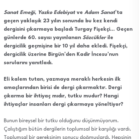
Sanat Emeği
,
Yazko Edebiyat
ve
Adam Sanat
’ta
geçen yaklaşık 23 yılın sonunda bu kez kendi
dergisini çıkarmaya başladı Turgay Fişekçi… Geçen
günlerde 60. sayısı yayınlanan
Sözcükler
ile
dergicilik geçmişine bir 10 yıl daha ekledi. Fişekçi,
dergicilik üzerine Birgün’den Kadir İncesu’nun
sorularını yanıtladı.
Eli kalem tutan, yazmaya meraklı herkesin ilk
amaçlarından birisi de dergi çıkarmaktır. Dergi
çıkarma bir ihtiyaç mıdır, tutku mudur? Hangi
ihtiyaçlar insanları dergi çıkarmaya yöneltiyor?
Bunun bireysel bir tutku olduğunu düşünmüyorum.
Çalıştığım bütün dergilerin toplumsal bir karşılığı vardı.
Toplumsal bir gereksinim sonucu doğmuşlardı. Hepsinin