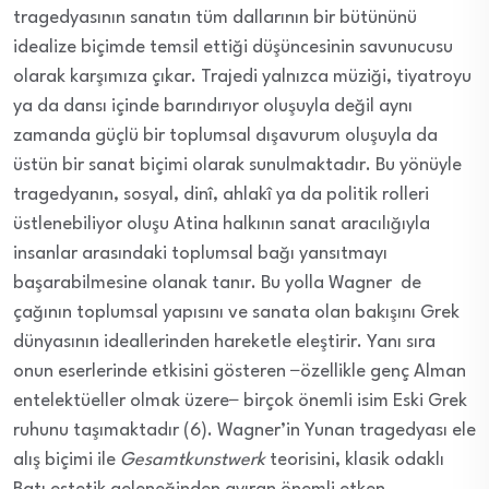
tragedyasının sanatın tüm dallarının bir bütününü
idealize biçimde temsil ettiği düşüncesinin savunucusu
olarak karşımıza çıkar. Trajedi yalnızca müziği, tiyatroyu
ya da dansı içinde barındırıyor oluşuyla değil aynı
zamanda güçlü bir toplumsal dışavurum oluşuyla da
üstün bir sanat biçimi olarak sunulmaktadır. Bu yönüyle
tragedyanın, sosyal, dinî, ahlakî ya da politik rolleri
üstlenebiliyor oluşu Atina halkının sanat aracılığıyla
insanlar arasındaki toplumsal bağı yansıtmayı
başarabilmesine olanak tanır. Bu yolla Wagner de
çağının toplumsal yapısını ve sanata olan bakışını Grek
dünyasının ideallerinden hareketle eleştirir. Yanı sıra
onun eserlerinde etkisini gösteren −özellikle genç Alman
entelektüeller olmak üzere− birçok önemli isim Eski Grek
ruhunu taşımaktadır (6). Wagner’in Yunan tragedyası ele
alış biçimi ile
Gesamtkunstwerk
teorisini, klasik odaklı