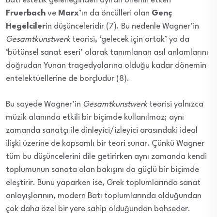
Batı estetik geleneğinden ayıran önemli etken
Fruerbach
ve
Marx
’ın da öncülleri olan
Genç
Hegelciler
in düşünceleridir (7). Bu nedenle Wagner’in
Gesamtkunstwerk
teorisi, ‘gelecek için ortak’ ya da
‘bütünsel sanat eseri’ olarak tanımlanan asıl anlamlarını
doğrudan Yunan tragedyalarına olduğu kadar dönemin
entelektüellerine de borçludur (8).
Bu sayede Wagner’in
Gesamtkunstwerk
teorisi yalnızca
müzik alanında etkili bir biçimde kullanılmaz; aynı
zamanda sanatçı ile dinleyici/izleyici arasındaki ideal
ilişki üzerine de kapsamlı bir teori sunar. Çünkü Wagner
tüm bu düşüncelerini dile getirirken aynı zamanda kendi
toplumunun sanata olan bakışını da güçlü bir biçimde
eleştirir. Bunu yaparken ise, Grek toplumlarında sanat
anlayışlarının, modern Batı toplumlarında olduğundan
çok daha özel bir yere sahip olduğundan bahseder.