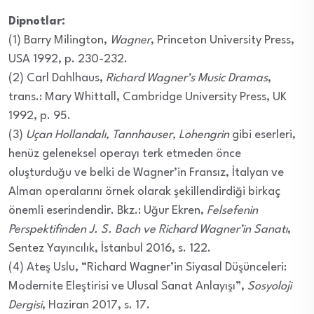
Dipnotlar:
(1) Barry Milington,
Wagner
, Princeton University Press,
USA 1992, p. 230-232.
(2) Carl Dahlhaus,
Richard Wagner’s Music Dramas
,
trans.: Mary Whittall, Cambridge University Press, UK
1992, p. 95.
(3)
Uçan Hollandalı, Tannhauser, Lohengrin
gibi eserleri,
henüz geleneksel operayı terk etmeden önce
oluşturduğu ve belki de Wagner’in Fransız, İtalyan ve
Alman operalarını örnek olarak şekillendirdiği birkaç
önemli eserindendir. Bkz.: Uğur Ekren,
Felsefenin
Perspektifinden J. S. Bach ve Richard Wagner’in Sanatı
,
Sentez Yayıncılık, İstanbul 2016, s. 122.
(4) Ateş Uslu, “Richard Wagner’in Siyasal Düşünceleri:
Modernite Eleştirisi ve Ulusal Sanat Anlayışı”,
Sosyoloji
Dergisi
, Haziran 2017, s. 17.