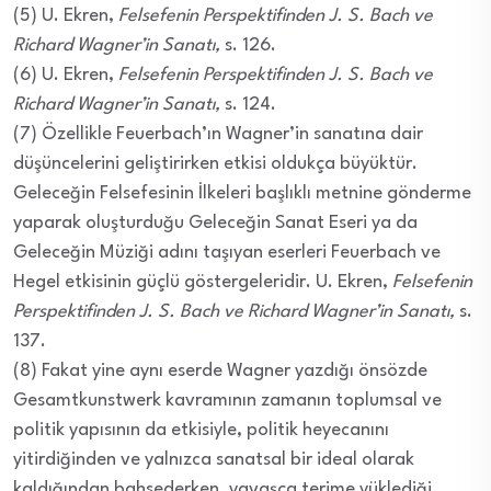
(5) U. Ekren,
Felsefenin Perspektifinden J. S. Bach ve
Richard Wagner’in Sanatı,
s. 126.
(6) U. Ekren,
Felsefenin Perspektifinden J. S. Bach ve
Richard Wagner’in Sanatı,
s. 124.
(7) Özellikle Feuerbach’ın Wagner’in sanatına dair
düşüncelerini geliştirirken etkisi oldukça büyüktür.
Geleceğin Felsefesinin İlkeleri başlıklı metnine gönderme
yaparak oluşturduğu Geleceğin Sanat Eseri ya da
Geleceğin Müziği adını taşıyan eserleri Feuerbach ve
Hegel etkisinin güçlü göstergeleridir. U. Ekren,
Felsefenin
Perspektifinden J. S. Bach ve Richard Wagner’in Sanatı,
s.
137.
(8) Fakat yine aynı eserde Wagner yazdığı önsözde
Gesamtkunstwerk kavramının zamanın toplumsal ve
politik yapısının da etkisiyle, politik heyecanını
yitirdiğinden ve yalnızca sanatsal bir ideal olarak
kaldığından bahsederken, yavaşça terime yüklediği