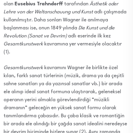
olan
Eusebius Trahndorff
tarafından
Ästhetik oder
Lehre von der Weltanschauung und Kunst
adlı çalışmada
kullanılmıştır. Daha sonları Wagner ile anılmaya
başlanması ise, onun 1849 yılında
Die Kunst und die
Revolution (Sanat ve Devrim)
adlı eserinde ilk kez
Gesamtkunstwerk
kavramına yer vermesiyle olacaktır
(1).
Gesamtkunstwerk
kavramını Wagner ile birlikte özel
kılan, farklı sanat türlerinin (müzik, drama ya da çeşitli
sahne sanatları ya da yazınsal sanatlar vb.) bir arada
ele alınıp ideal sanat formuna ulaştırarak, geleneksel
operanın yerini almakla görevlendirdiği “müzikli
dramanın” geleceğin en yüksek sanat formu olarak
tanımlandırma çabasıdır. Bu çaba klasik ve romantiğin
bir arada ele alındığı bir çağda sanat idealini neredeyse
bir devrim biçiminde bizlere sunar (2). Aynı zamanda