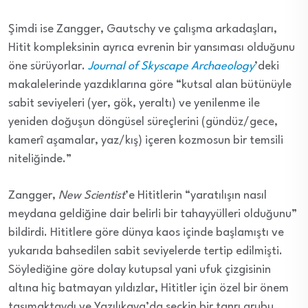
Şimdi ise Zangger, Gautschy ve çalışma arkadaşları,
Hitit kompleksinin ayrıca evrenin bir yansıması olduğunu
öne sürüyorlar.
Journal of Skyscape Archaeology
’deki
makalelerinde yazdıklarına göre “kutsal alan bütünüyle
sabit seviyeleri (yer, gök, yeraltı) ve yenilenme ile
yeniden doğuşun döngüsel süreçlerini (gündüz/gece,
kamerî aşamalar, yaz/kış) içeren kozmosun bir temsili
niteliğinde.”
Zangger,
New Scientist
’e Hititlerin “yaratılışın nasıl
meydana geldiğine dair belirli bir tahayyülleri olduğunu”
bildirdi. Hititlere göre dünya kaos içinde başlamıştı ve
yukarıda bahsedilen sabit seviyelerde tertip edilmişti.
Söylediğine göre dolay kutupsal yani ufuk çizgisinin
altına hiç batmayan yıldızlar, Hititler için özel bir önem
taşımaktaydı ve Yazılıkaya’da seçkin bir tanrı grubu