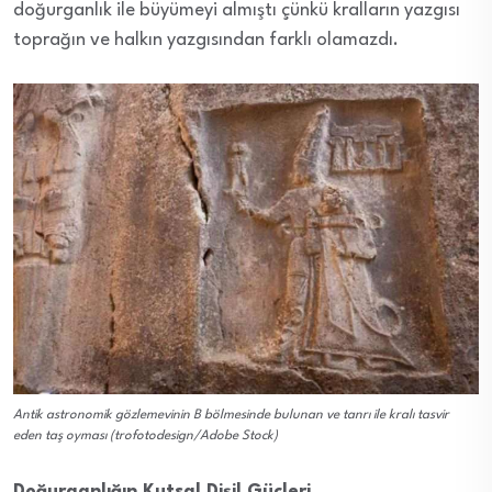
doğurganlık ile büyümeyi almıştı çünkü kralların yazgısı
toprağın ve halkın yazgısından farklı olamazdı.
Antik astronomik gözlemevinin B bölmesinde bulunan ve tanrı ile kralı tasvir
eden taş oyması (trofotodesign/Adobe Stock)
Doğurganlığın Kutsal Dişil Güçleri