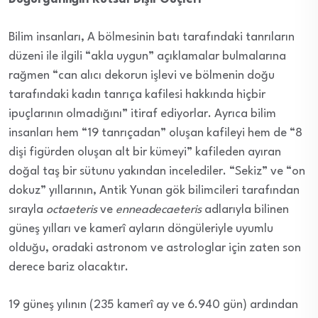
Bilim insanları, A bölmesinin batı tarafındaki tanrıların
düzeni ile ilgili “akla uygun” açıklamalar bulmalarına
rağmen “can alıcı dekorun işlevi ve bölmenin doğu
tarafındaki kadın tanrıça kafilesi hakkında hiçbir
ipuçlarının olmadığını” itiraf ediyorlar. Ayrıca bilim
insanları hem “19 tanrıçadan” oluşan kafileyi hem de “8
dişi figürden oluşan alt bir kümeyi” kafileden ayıran
doğal taş bir sütunu yakından incelediler. “Sekiz” ve “on
dokuz” yıllarının, Antik Yunan gök bilimcileri tarafından
sırayla
octaeteris
ve
enneadecaeteris
adlarıyla bilinen
güneş yılları ve kamerî ayların döngüleriyle uyumlu
olduğu, oradaki astronom ve astrologlar için zaten son
derece bariz olacaktır.
19 güneş yılının (235 kamerî ay ve 6.940 gün) ardından