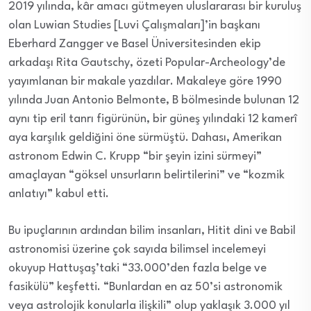
2019 yılında, kâr amacı gütmeyen uluslararası bir kuruluş
olan Luwian Studies [Luvi Çalışmaları]’in başkanı
Eberhard Zangger ve Basel Üniversitesinden ekip
arkadaşı Rita Gautschy, özeti Popular-Archeology’de
yayımlanan bir makale yazdılar. Makaleye göre 1990
yılında Juan Antonio Belmonte, B bölmesinde bulunan 12
aynı tip eril tanrı figürünün, bir güneş yılındaki 12 kamerî
aya karşılık geldiğini öne sürmüştü. Dahası, Amerikan
astronom Edwin C. Krupp “bir şeyin izini sürmeyi”
amaçlayan “göksel unsurların belirtilerini” ve “kozmik
anlatıyı” kabul etti.
Bu ipuçlarının ardından bilim insanları, Hitit dini ve Babil
astronomisi üzerine çok sayıda bilimsel incelemeyi
okuyup Hattuşaş’taki “33.000’den fazla belge ve
fasikülü” keşfetti. “Bunlardan en az 50’si astronomik
veya astrolojik konularla ilişkili” olup yaklaşık 3.000 yıl