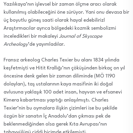
Yazılıkaya’nın işlevsel bir zaman ölçme aracı olarak
kullanılmış olabileceğini öne sürüyor. Yani onu devasa bir
üç boyutlu güneş saati olarak hayal edebiliriz!
Araştırmacılar ayrıca bölgedeki kozmik sembolizmi
inceledikleri bir makaleyi
Journal of Skyscape
Archeology
’de yayımladılar.
Fransız arkeolog Charles Texier bu alanı 1834 yılında
keşfetmişti ve Hitit Krallığı’nın çöküşünden birkaç on yıl
öncesine denk gelen bir zaman diliminde (MÖ 1190
dolayları), taş ustalarının kaya masifinin iki doğal
avlusuna yaklaşık 100 adet insan, hayvan ve efsanevi
Kimera kabartması yaptığı anlaşılmıştı. Charles
Texier’nin bu oymalara ilişkin çizimleri ise bu şekilde
özgün bir sanatın İç Anadolu’dan çıkması pek de
beklenmediğinden olsa gerek Kıta Avrupası’nın
tahayyülünü ciddi biçimde etkilemişti.