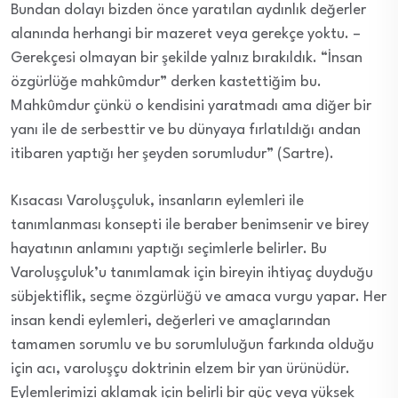
Bundan dolayı bizden önce yaratılan aydınlık değerler
alanında herhangi bir mazeret veya gerekçe yoktu. –
Gerekçesi olmayan bir şekilde yalnız bırakıldık. “İnsan
özgürlüğe mahkûmdur” derken kastettiğim bu.
Mahkûmdur çünkü o kendisini yaratmadı ama diğer bir
yanı ile de serbesttir ve bu dünyaya fırlatıldığı andan
itibaren yaptığı her şeyden sorumludur” (Sartre).
Kısacası Varoluşçuluk, insanların eylemleri ile
tanımlanması konsepti ile beraber benimsenir ve birey
hayatının anlamını yaptığı seçimlerle belirler. Bu
Varoluşçuluk’u tanımlamak için bireyin ihtiyaç duyduğu
sübjektiflik, seçme özgürlüğü ve amaca vurgu yapar. Her
insan kendi eylemleri, değerleri ve amaçlarından
tamamen sorumlu ve bu sorumluluğun farkında olduğu
için acı, varoluşçu doktrinin elzem bir yan ürünüdür.
Eylemlerimizi aklamak için belirli bir güç veya yüksek