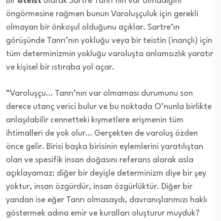
Bir
ateist
olarak Sartre Tanrı’nın var olmadığını
öngörmesine rağmen bunun Varoluşçuluk için gerekli
olmayan bir önkoşul olduğunu açıklar. Sartre’ın
görüşünde Tanrı’nın yokluğu veya bir teistin (inançlı) için
tüm determinizmin yokluğu varoluşta anlamsızlık yaratır
ve kişisel bir ıstıraba yol açar.
“Varoluşçu… Tanrı’nın var olmaması durumunu son
derece utanç verici bulur ve bu noktada O’nunla birlikte
anlaşılabilir cennetteki kıymetlere erişmenin tüm
ihtimalleri de yok olur… Gerçekten de varoluş özden
önce gelir. Birisi başka birisinin eylemlerini yaratılıştan
olan ve spesifik insan doğasını referans alarak asla
açıklayamaz; diğer bir deyişle determinizm diye bir şey
yoktur, insan özgürdür, insan özgürlüktür. Diğer bir
yandan ise eğer Tanrı olmasaydı, davranışlarımızı haklı
göstermek adına emir ve kuralları oluşturur muyduk?