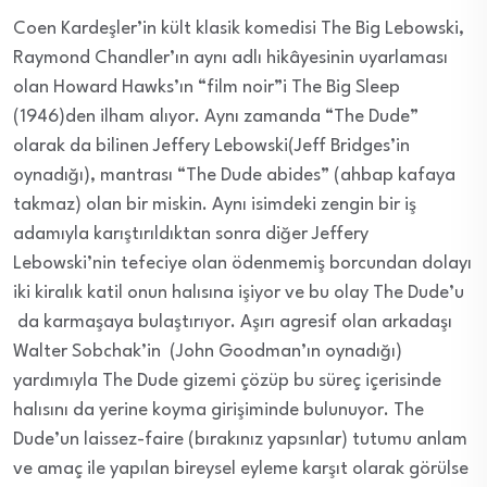
Coen Kardeşler’in kült klasik komedisi The Big Lebowski,
Raymond Chandler’ın aynı adlı hikâyesinin uyarlaması
olan Howard Hawks’ın “film noir”i The Big Sleep
(1946)den ilham alıyor. Aynı zamanda “The Dude”
olarak da bilinen Jeffery Lebowski(Jeff Bridges’in
oynadığı), mantrası “The Dude abides” (ahbap kafaya
takmaz) olan bir miskin. Aynı isimdeki zengin bir iş
adamıyla karıştırıldıktan sonra diğer Jeffery
Lebowski’nin tefeciye olan ödenmemiş borcundan dolayı
iki kiralık katil onun halısına işiyor ve bu olay The Dude’u
da karmaşaya bulaştırıyor. Aşırı agresif olan arkadaşı
Walter Sobchak’in (John Goodman’ın oynadığı)
yardımıyla The Dude gizemi çözüp bu süreç içerisinde
halısını da yerine koyma girişiminde bulunuyor. The
Dude’un laissez-faire (bırakınız yapsınlar) tutumu anlam
ve amaç ile yapılan bireysel eyleme karşıt olarak görülse