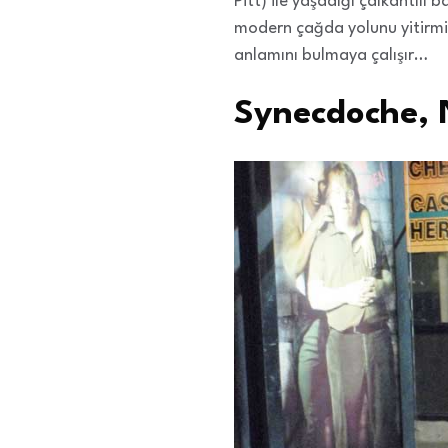
Pitt) ile yaşadığı çalkantılı 
modern çağda yolunu yitirmiş
anlamını bulmaya çalışır…
Synecdoche, 