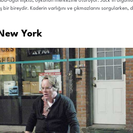
baba-oğul ilişkisi, öykünün merkezine oturuyor. Jack’in olgunlu
 bir bireydir. Kaderin varlığını ve çıkmazlarını sorgularken,
New York