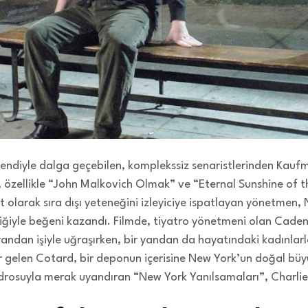
 kendiyle dalga geçebilen, komplekssiz senaristlerinden Kau
 özellikle “John Malkovich Olmak” ve “Eternal Sunshine of t
st olarak sıra dışı yeteneğini izleyiciye ispatlayan yönetmen,
iğiyle beğeni kazandı. Filmde, tiyatro yönetmeni olan Caden
yandan işiyle uğraşırken, bir yandan da hayatındaki kadınlar
kir gelen Cotard, bir deponun içerisine New York’un doğal büy
drosuyla merak uyandıran “New York Yanılsamaları”, Charlie K