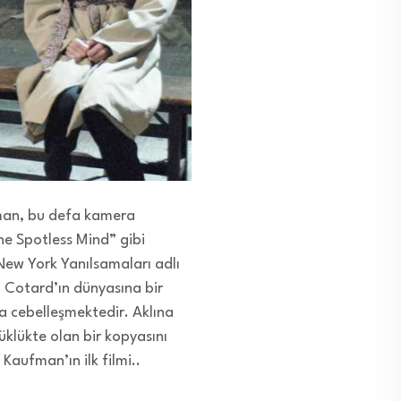
fman, bu defa kamera
he Spotless Mind” gibi
 New York Yanılsamaları adlı
 Cotard’ın dünyasına bir
la cebelleşmektedir. Aklına
üklükte olan bir kopyasını
aufman’ın ilk filmi..