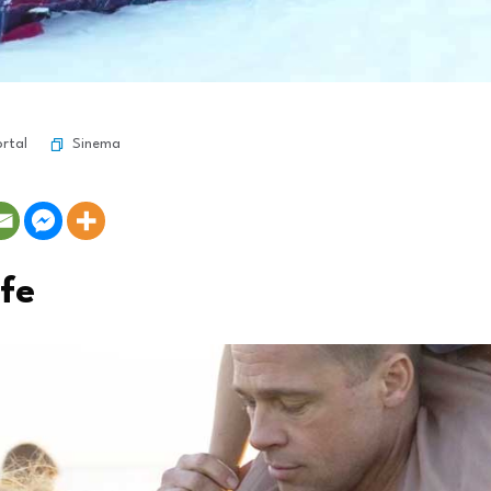
Sinema
ortal
ife