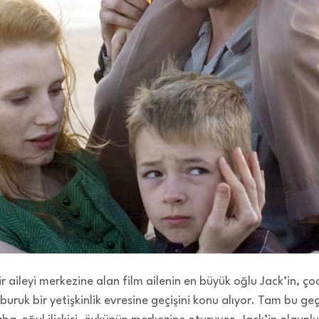
 bir aileyi merkezine alan film ailenin en büyük oğlu Jack’in, 
ruk bir yetişkinlik evresine geçişini konu alıyor. Tam bu ge