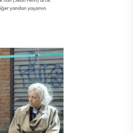
k hali (Sean Penn) artık
 diğer yandan yaşamın