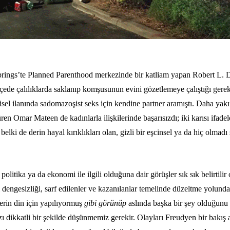
ngs’te Planned Parenthood merkezinde bir katliam yapan Robert L. Dea
ede çalılıklarda saklanıp komşusunun evini gözetlemeye çalıştığı gerek
işisel ilanında sadomazoşist seks için kendine partner aramıştı. Daha y
üren Omar Mateen de kadınlarla ilişkilerinde başarısızdı; iki karısı ifad
lki de derin hayal kırıklıkları olan, gizli bir eşcinsel ya da hiç olmadı s
e politika ya da ekonomi ile ilgili olduğuna dair görüşler sık sık belirtili
l dengesizliği, sarf edilenler ve kazanılanlar temelinde düzeltme yolund
lerin din için yapılıyormuş
gibi görünüp
aslında başka bir şey olduğunu
 dikkatli bir şekilde düşünmemiz gerekir. Olayları Freudyen bir bakış