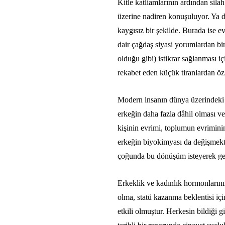
Kitle katliamlarının ardından silah
üzerine nadiren konuşuluyor. Ya da
kaygısız bir şekilde. Burada ise 
dair çağdaş siyasi yorumlardan bir
olduğu gibi) istikrar sağlanması i
rekabet eden küçük tiranlardan özg
Modern insanın dünya üzerindeki ya
erkeğin daha fazla dâhil olması ve
kişinin evrimi, toplumun evriminin
erkeğin biyokimyası da değişmekt
çoğunda bu dönüşüm isteyerek geçir
Erkeklik ve kadınlık hormonlarını
olma, statü kazanma beklentisi iç
etkili olmuştur. Herkesin bildiği g