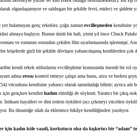
lularının neredeyse yüzde 90’ının erkek olduğu
belirtilmektedir
).
Bir eşi o
rak olgunlaşamıyor ve saldırgan bir şekilde fevri, mideci ve şiddete ya
ne yer bulamayan genç erkekler, çoğu zaman
evcilleşmeden
kendisine yö
klini almaya başlıyor. Bunun ılımlı bir hali, yirmi yıl önce Chuck Palahn
i romanı ve romanın sonradan çekilen film uyarlamasında işlenmişti. A
izbe köşelerde gizli bir şekilde dövüşen yabancılaşmış kentlilerden çok
 tarihte kendi erkek nüfuslarını evcilleştirme konusunda önemli bir rol o
l uyum adına
erosu
kontrol etmeye çalışır ama bunu, arzu ve bedeni şeyta
4) vücudunu kendisine yabancı olarak tanımladığı bilinir; ayrıca adı 
ek için gençken kendini
hadım
ettirdiği de söylenir. Yaratıcı bir çıkış n
tir. İntikam hayalleri ve dini erdem öyküleri (acı çekmeyi yücelten öyküle
ıyor. Bu dinamiğe silah da eklenince hikâye kendiliğinden yazılıyor.
için kadın köle vaadi, korkutucu olsa da kışkırtıcı bir
“adam”
to