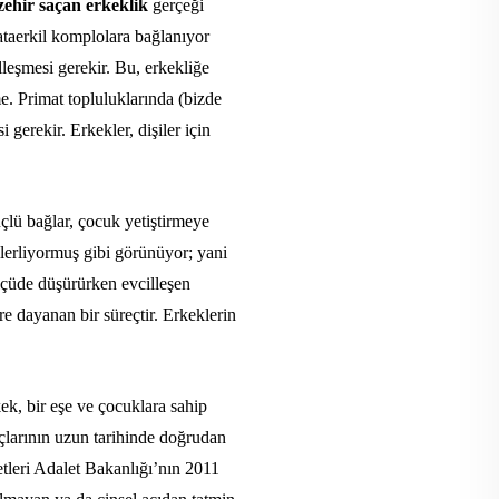
zehir saçan erkeklik
gerçeği
 ataerkil komplolara bağlanıyor
leşmesi gerekir. Bu, erkekliğe
me. Primat topluluklarında (bizde
gerekir. Erkekler, dişiler için
üçlü bağlar, çocuk yetiştirmeye
ilerliyormuş gibi görünüyor; yani
ölçüde düşürürken
evcilleşen
e dayanan bir süreçtir. Erkeklerin
k, bir eşe ve çocuklara sahip
çlarının uzun tarihinde doğrudan
letleri Adalet Bakanlığı’nın 2011