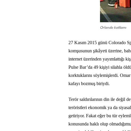
Orlando katliamı
27 Kasım 2015 günü Colorado Spri
komşusunun şikâyeti üzerine, bahç
internet üzerinden yayımlattığı k
Pulse Bar’da 49 kişiyi silahla öld
korktuklarını söylemişlerdi. Omar be
kafayı bozmuş biriydi.
Terör saldırılarının din ile değil d
teröristleri ekonomik ya da siyasa
getiriyor. Fakat eğer bu tür eylem
konusunda haklı olup olmadığımızı