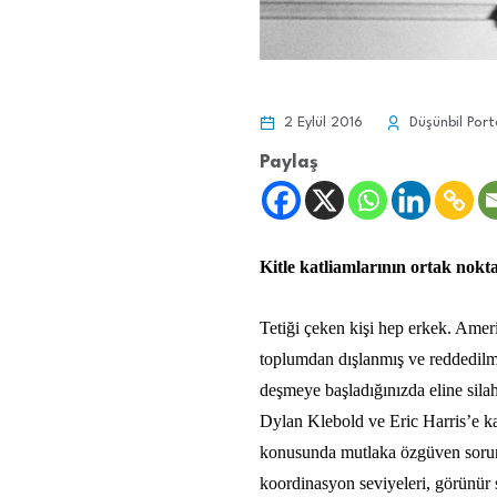
2 Eylül 2016
Düşünbil Port
Paylaş
Kitle katliamlarının ortak nokt
Tetiği çeken kişi hep erkek. Ameri
toplumdan dışlanmış ve reddedilmi
deşmeye başladığınızda eline silah
Dylan Klebold ve Eric Harris’e kad
konusunda mutlaka özgüven sorunl
koordinasyon seviyeleri, görünür sı