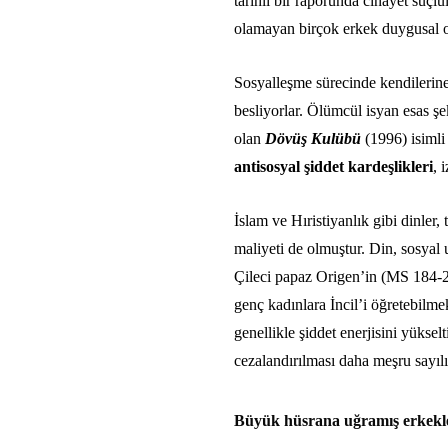
tarihli bir raporunda cinayet suç
olamayan birçok erkek duygusal ola
Sosyalleşme sürecinde kendileri
besliyorlar. Ölümcül isyan esas şe
olan
Dövüş Kulübü
(1996) isiml
antisosyal şiddet kardeşlikleri
, 
İslam ve Hıristiyanlık gibi dinler,
maliyeti de olmuştur. Din, sosya
Çileci papaz Origen’in (MS 184-25
genç kadınlara İncil’i öğretebilm
genellikle şiddet enerjisini yüksel
cezalandırılması daha meşru sayıl
Büyük hüsrana uğramış erkekler 