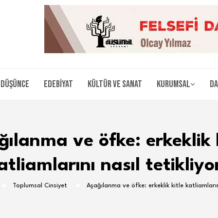
Düşünce
Edebiyat
Kültür ve Sanat
Kurumsal
Da
ılanma ve öfke: erkeklik 
atliamlarını nasıl tetikliyo
Toplumsal Cinsiyet
Aşağılanma ve öfke: erkeklik kitle katliamların