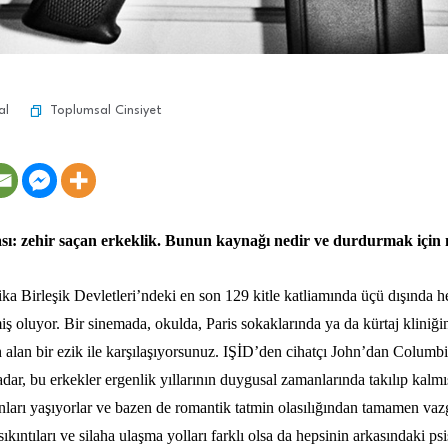
Toplumsal Cinsiyet
al
ası: zehir saçan erkeklik. Bunun kaynağı nedir ve durdurmak için n
ka Birleşik Devletleri’ndeki en son 129 kitle katliamında üçü dışında he
ş oluyor. Bir sinemada, okulda, Paris sokaklarında ya da kürtaj kliniğ
 alan bir ezik ile karşılaşıyorsunuz. IŞİD’den cihatçı John’dan Columbi
ar, bu erkekler ergenlik yıllarının duygusal zamanlarında takılıp kalmış
arı yaşıyorlar ve bazen de romantik tatmin olasılığından tamamen vazg
kıntıları ve silaha ulaşma yolları farklı olsa da hepsinin arkasındaki ps