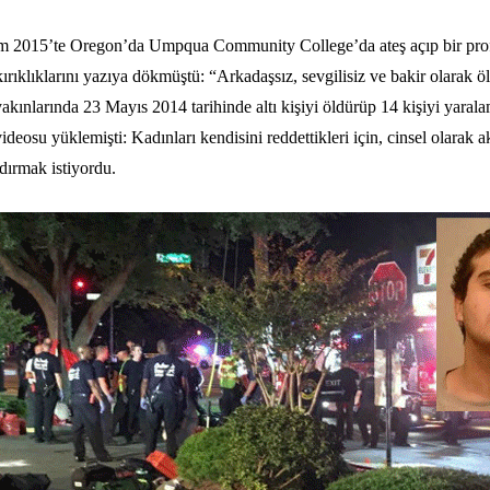
m 2015’te Oregon’da Umpqua Community College’da ateş açıp bir profe
rıklıklarını yazıya dökmüştü: “Arkadaşsız, sevgilisiz ve bakir olarak ö
yakınlarında 23 Mayıs 2014 tarihinde altı kişiyi öldürüp 14 kişiyi yara
deosu yüklemişti: Kadınları kendisini reddettikleri için, cinsel olarak a
dırmak istiyordu.