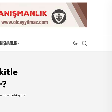
nışmanlık
kitle
r?
ı nasıl tetikliyor?