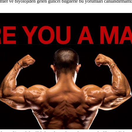
limler ve biyolojiden gelen güncel bilgilerle bu yorumları canlandırmamız