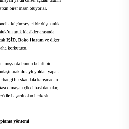
lmayan ya da cinsel açıdan tatmin
tkın birer insan oluyorlar.
nelik küçümseyici bir düşmanlık
iuk’un artık klasikler arasında
ncak
IŞİD
,
Boko Haram
ve diğer
 daha korkutucu.
ynamışsa da bunun belirli bir
nlaştırarak dolaylı yoldan yapar.
herhangi bir skandala karışmadan
oktası olmayan çileci baskılamalar,
r) ile başarılı olan herkesin
plama yöntemi