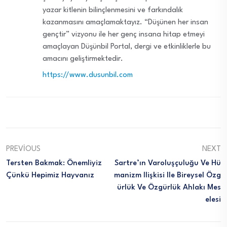
yazar kitlenin bilinçlenmesini ve farkındalık
kazanmasını amaçlamaktayız. “Düşünen her insan
gençtir” vizyonu ile her genç insana hitap etmeyi
amaçlayan Düşünbil Portal, dergi ve etkinliklerle bu
amacını geliştirmektedir.
https://www.dusunbil.com
PREVIOUS
NEXT
Tersten Bakmak: Önemliyiz
Sartre’ın Varoluşçuluğu Ve Hü
Çünkü Hepimiz Hayvanız
Manizm Ilişkisi Ile Bireysel Özg
Ürlük Ve Özgürlük Ahlakı Mes
Elesi