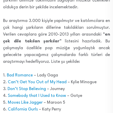
şarkının dilimize takılmasını sağlayan müzikal özellikleri
oldukça derin bir şekilde incelemektedir.
Bu araştırma 3.000 kişiyle yapılmıştır ve katılımcılara en
çok hangi şarkıların dillerine takıldıkları sorulmuştur.
Verilen cevaplara göre 2010-2013 yılları arasındaki “
en
çok dile takılan şarkılar
” listesini hazırladık. Bu
çalışmayla özellikle pop müziğe yoğunlaştık ancak
gelecekte yapacağımız çalışmalarda farklı türleri de
araştırmayı hedefliyoruz. Liste şu şekilde:
1.
Bad Romance
– Lady Gaga
2.
Can’t Get You Out of My Head
– Kylie Minogue
3.
Don’t Stop Believing
– Journey
4.
Somebody that I Used to Know
– Gotye
5.
Moves Like Jagger
– Maroon 5
6.
California Gurls
– Katy Perry