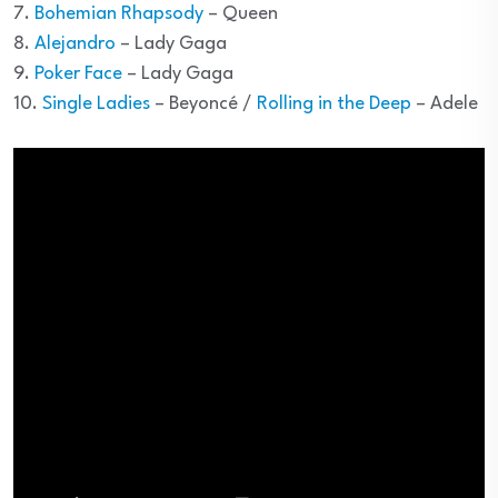
7.
Bohemian Rhapsody
– Queen
8.
Alejandro
– Lady Gaga
9.
Poker Face
– Lady Gaga
10.
Single Ladies
– Beyoncé /
Rolling in the Deep
– Adele