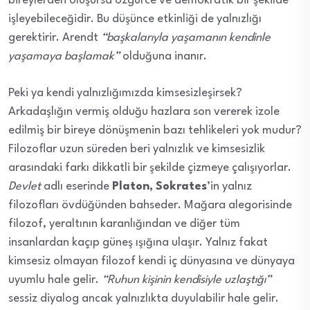
bireylerden oluşursa özgürce ve demokratik bir şekilde
işleyebileceğidir. Bu düşünce etkinliği de yalnızlığı
gerektirir. Arendt
“başkalarıyla yaşamanın kendinle
yaşamaya başlamak”
olduğuna inanır.
Peki ya kendi yalnızlığımızda kimsesizleşirsek?
Arkadaşlığın vermiş olduğu hazlara son vererek izole
edilmiş bir bireye dönüşmenin bazı tehlikeleri yok mudur?
Filozoflar uzun süreden beri yalnızlık ve kimsesizlik
arasındaki farkı dikkatli bir şekilde çizmeye çalışıyorlar.
Devlet
adlı eserinde
Platon,
Sokrates
’in yalnız
filozofları övdüğünden bahseder. Mağara alegorisinde
filozof, yeraltının karanlığından ve diğer tüm
insanlardan kaçıp güneş ışığına ulaşır. Yalnız fakat
kimsesiz olmayan filozof kendi iç dünyasına ve dünyaya
uyumlu hale gelir.
“Ruhun kişinin kendisiyle uzlaştığı”
sessiz diyalog ancak yalnızlıkta duyulabilir hale gelir.