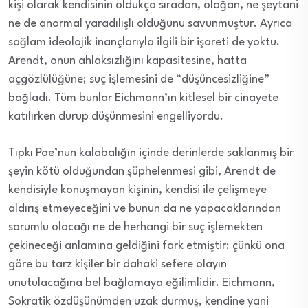
kişi olarak kendisinin oldukça sıradan, olağan, ne şeytani
ne de anormal yaradılışlı olduğunu savunmuştur. Ayrıca
sağlam ideolojik inançlarıyla ilgili bir işareti de yoktu.
Arendt, onun ahlaksızlığını kapasitesine, hatta
açgözlülüğüne; suç işlemesini de “düşüncesizliğine”
bağladı. Tüm bunlar Eichmann’ın kitlesel bir cinayete
katılırken durup düşünmesini engelliyordu.
Tıpkı Poe’nun kalabalığın içinde derinlerde saklanmış bir
şeyin kötü olduğundan şüphelenmesi gibi, Arendt de
kendisiyle konuşmayan kişinin, kendisi ile çelişmeye
aldırış etmeyeceğini ve bunun da ne yapacaklarından
sorumlu olacağı ne de herhangi bir suç işlemekten
çekineceği anlamına geldiğini fark etmiştir; çünkü ona
göre bu tarz kişiler bir dahaki sefere olayın
unutulacağına bel bağlamaya eğilimlidir. Eichmann,
Sokratik özdüşünümden uzak durmuş, kendine yani