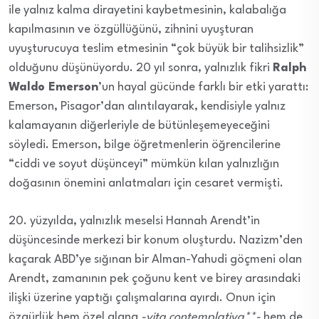
ile yalnız kalma dirayetini kaybetmesinin, kalabalığa
kapılmasının ve özgüllüğünü, zihnini uyuşturan
uyuşturucuya teslim etmesinin “çok büyük bir talihsizlik”
olduğunu düşünüyordu. 20 yıl sonra, yalnızlık fikri
Ralph
Waldo Emerson
’un hayal gücünde farklı bir etki yarattı:
Emerson, Pisagor’dan alıntılayarak, kendisiyle yalnız
kalamayanın diğerleriyle de bütünleşemeyeceğini
söyledi. Emerson, bilge öğretmenlerin öğrencilerine
“ciddi ve soyut düşünceyi” mümkün kılan yalnızlığın
doğasının önemini anlatmaları için cesaret vermişti.
20. yüzyılda, yalnızlık meselsi Hannah Arendt’in
düşüncesinde merkezi bir konum oluşturdu. Nazizm’den
kaçarak ABD’ye sığınan bir Alman-Yahudi göçmeni olan
Arendt, zamanının pek çoğunu kent ve birey arasındaki
ilişki üzerine yaptığı çalışmalarına ayırdı. Onun için
özgürlük hem özel alana
-vita contemplativa**-
hem de