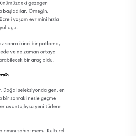
ak günümüzdeki gezegen
a başladılar. Örneğin,
hücreli yaşam evrimini hızla
yol açtı.
 sonra ikinci bir patlama,
 nerede ve ne zaman ortaya
tarabilecek bir araç oldu.
rdir.
er. Doğal seleksiyonda gen, en
a bir sonraki nesle geçme
er avantajlıysa yeni türlere
birimini sahip: mem. Kültürel