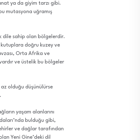
sanat ya da giyim tarzı gibi.
er bu mutasyona uğramış
k dile sahip olan bölgelerdir.
en kutuplara doğru kuzey ve
vzası, Orta Afrika ve
ardır ve üstelik bu bölgeler
 az olduğu düşünülürse
.
dağların yaşam alanlarını
daları’nda bulduğu gibi,
nehirler ve dağlar tarafından
lan Yeni Gine’deki dil