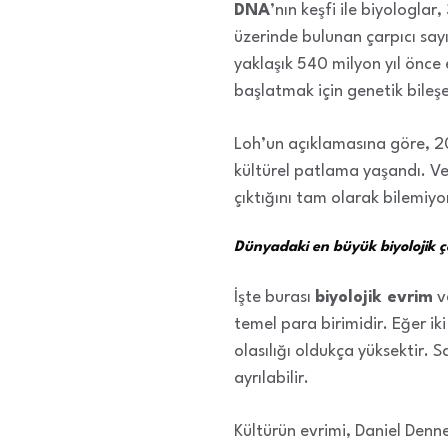
DNA
’nın keşfi ile biyologl
üzerinde bulunan çarpıcı say
yaklaşık 540 milyon yıl önce e
başlatmak için genetik bileşe
Loh’un açıklamasına göre, 2
kültürel patlama yaşandı. Ve 
çıktığını tam olarak bilemiyor
Dünyadaki en büyük biyolojik çe
İşte burası
biyolojik evrim
v
temel para birimidir. Eğer i
olasılığı oldukça yüksektir. S
ayrılabilir.
Kültürün evrimi, Daniel Denn