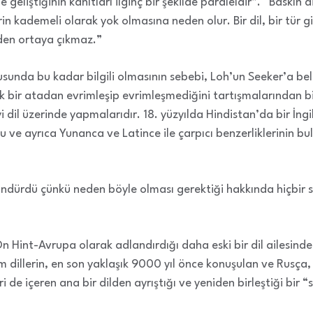
e geliştiğinin kanıtları ilginç bir şekilde paraleldir”. “Baskın 
erin kademeli olarak yok olmasına neden olur. Bir dil, bir tür 
niden ortaya çıkmaz.”
nusunda bu kadar bilgili olmasının sebebi, Loh’un Seeker’a beli
ak bir atadan evrimleşip evrimleşmediğini tartışmalarından bi
eyi dil üzerinde yapmalarıdır. 18. yüzyılda Hindistan’da bir İngi
 ve ayrıca Yunanca ve Latince ile çarpıcı benzerliklerinin b
ndürdü çünkü neden böyle olması gerektiği hakkında hiçbir
n Hint-Avrupa olarak adlandırdığı daha eski bir dil ailesinde
m dillerin, en son yaklaşık 9000 yıl önce konuşulan ve Rusça, H
i de içeren ana bir dilden ayrıştığı ve yeniden birleştiği bir “