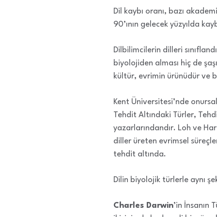
Dil kaybı oranı, bazı akademis
90’ının gelecek yüzyılda kayb
Dilbilimcilerin dilleri sınıfl
biyolojiden alması hiç de şaş
kültür, evrimin ürünüdür ve bi
Kent Üniversitesi’nde onursa
Tehdit Altındaki Türler, Teh
yazarlarındandır. Loh ve Harmo
diller üreten evrimsel süreçle
tehdit altında.
Dilin biyolojik türlerle aynı 
Charles Darwin
’in İnsanın T