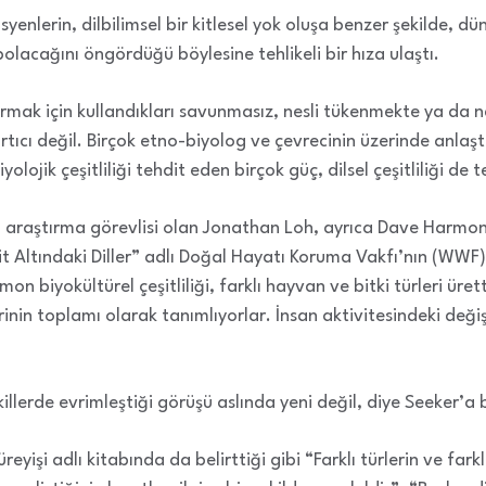
yenlerin, dilbilimsel bir kitlesel yok oluşa benzer şekilde, dü
olacağını öngördüğü böylesine tehlikeli bir hıza ulaştı.
andırmak için kullandıkları savunmasız, nesli tükenmekte ya da n
ırtıcı değil. Birçok etno-biyolog ve çevrecinin üzerinde anl
yolojik çeşitliliği tehdit eden birçok güç, dilsel çeşitliliği de
l araştırma görevlisi olan Jonathan Loh, ayrıca Dave Harmon 
dit Altındaki Diller” adlı Doğal Hayatı Koruma Vakfı’nın (WW
n biyokültürel çeşitliliği, farklı hayvan ve bitki türleri ürett
rinin toplamı olarak tanımlıyorlar. İnsan aktivitesindeki deği
şekillerde evrimleştiği görüşü aslında yeni değil, diye Seeker’a 
üreyişi adlı kitabında da belirttiği gibi “Farklı türlerin ve fark