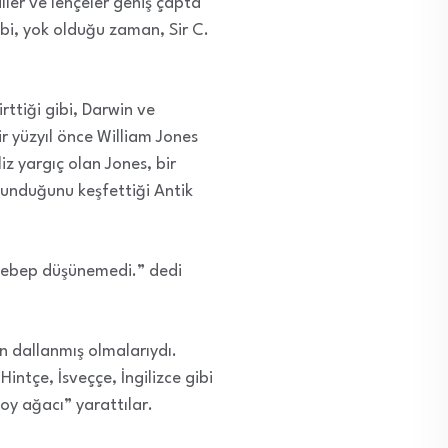
diller ve lehçeler geniş çapta
gibi, yok olduğu zaman, Sir C.
rttiği gibi, Darwin ve
r yüzyıl önce William Jones
liz yargıç olan Jones, bir
ulunduğunu keşfettiği Antik
 sebep düşünemedi.” dedi
n dallanmış olmalarıydı.
intçe, İsveççe, İngilizce gibi
soy ağacı” yarattılar.