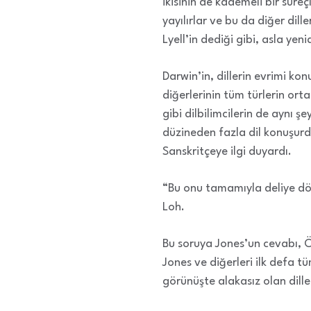
ikisinin de kademeli bir süreçl
yayılırlar ve bu da diğer dill
Lyell’in dediği gibi, asla ye
Darwin’in, dillerin evrimi ko
diğerlerinin tüm türlerin ort
gibi dilbilimcilerin de aynı ş
düzineden fazla dil konuşurdu
Sanskritçeye ilgi duyardı.
“Bu onu tamamıyla deliye dö
Loh.
Bu soruya Jones’un cevabı, Ö
Jones ve diğerleri ilk defa tü
görünüşte alakasız olan diller