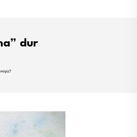
una” dur
 miyiz?