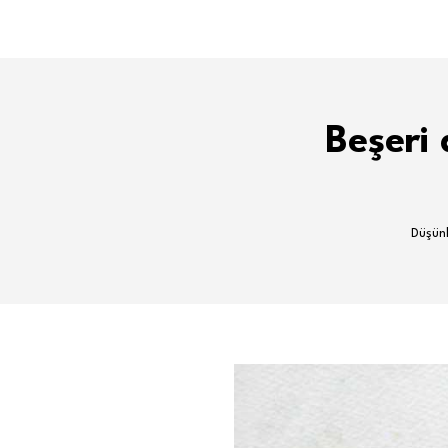
Beşeri 
Düşünb