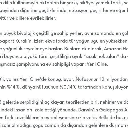
 dilin kullanımıyla aktarılan bir şarkı, hikâye, yemek tarifi, 
r beyinden diğerine geçtiklerinde mutasyon geçirirler ve eğ
tür ve dillere evrilebilirler.
n büyük biyolojik çeşitliliğe sahip yerler, aynı zamanda en ço
Rapaport Kuralı’nı izler; ekvatorda tür yoğunluğu en yüksekk
de yoğunluk seyrelmeye başlar. Bunlara ek olarak, Amazon Ha
oyunca biyokültürel çeşitliliğin ayrık “sıcak noktaları” da v
artışmasız şampiyonuna ev sahipliği yapan: Yeni Gine.
i, yalnız Yeni Gine’de konuşuluyor. Nüfusunun 12 milyondan
rinin %14’ü, dünya nüfusunun %0,14’ü tarafından konuşuluyor
bölgelerde serpildiğini açıklayan teorilerden biri, nehirler ve 
indeki insanları izole ettiği yönünde. Darwin’in Galapagos A
 farklı özelliklerinin evrimleşmesine izin verir. Belki de bu, 
z izole olmadığı, çoğu zaman da dışarıdan gelenlere düşman o