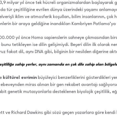
ar, 3,9 milyar yıl önce tek hücreli organizmalardan başlayar
ıda tür çeşitliliğine evrilen dünya üzerindeki yaşamı anlamay
lverişli iklim ve atmosferik koşulları, bilim insanlarının, çok 
nlerin bir araya geldiğine inandıkları Kambriyen Patlama’ya 
00.000 yıl önce Homo sapienslerin sahneye çıkmasından biraz
bunu tetikleyen ise dilin gelişimiydi. Beşeri dilin ilk olarak
uz fakat dil, aynı DNA gibi, bilginin bir nesilden diğerine ak
şitliliğe sahip yerler, aynı zamanda en çok dile sahip olan bölgele
e
kültürel evrimin
büyüleyici benzerliklerini gösterdikleri y
ki ebeveynden miras alınan bir gen rekabet avantajı sağlıyors
abit genetik mutasyonlarla desteklenen biyolojik çeşitlilik, eğ
ett ve Richard Dawkins gibi sözü geçen yazarlara göre kendi 