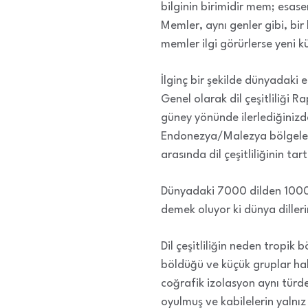
bilginin birimidir mem; esasen
Memler, aynı genler gibi, bi
memler ilgi görürlerse yeni kül
İlginç bir şekilde dünyadaki e
Genel olarak dil çeşitliliği 
güney yönünde ilerlediğiniz
Endonezya/Malezya bölgeleri b
arasında dil çeşitliliğinin t
Dünyadaki 7000 dilden 1000’
demek oluyor ki dünya dille
Dil çeşitliliğin neden tropik 
böldüğü ve küçük gruplar hal
coğrafik izolasyon aynı türden
oyulmuş ve kabilelerin yalnı