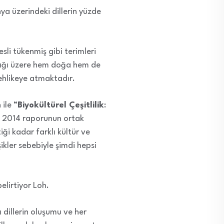
nya üzerindeki dillerin yüzde
esli tükenmiş gibi terimleri
aştığı üzere hem doğa hem de
 tehlikeye atmaktadır.
ile “
Biyokültürel Çeşitlilik
:
F) 2014 raporunun ortak
iği kadar farklı kültür ve
şikler sebebiyle şimdi hepsi
belirtiyor Loh.
lı dillerin oluşumu ve her