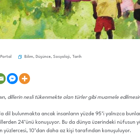
Bilim
,
Düşünce
,
Sosyoloji
,
Tarih
 Portal
n, dillerin nesli tükenmekte olan türler gibi muamele edilmesin
la dil bulunmakta ancak insanların yüzde 95’i yalnızca bun
illerden 24’ünü konuşuyor. Bu da dünya üzerindeki nüfusun yü
en yüzlercesi, 10’dan daha az kişi tarafından konuşuluyor.