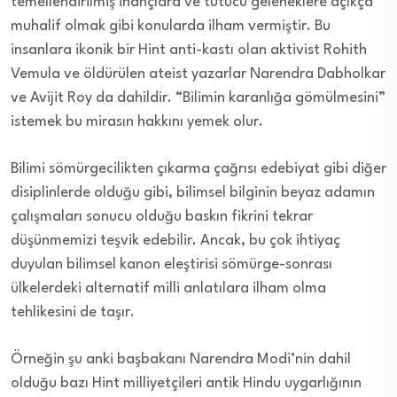
temellendirilmiş inançlara ve tutucu geleneklere açıkça
muhalif olmak gibi konularda ilham vermiştir. Bu
insanlara ikonik bir Hint anti-kastı olan aktivist Rohith
Vemula ve öldürülen ateist yazarlar Narendra Dabholkar
ve Avijit Roy da dahildir. “Bilimin karanlığa gömülmesini”
istemek bu mirasın hakkını yemek olur.
Bilimi sömürgecilikten çıkarma çağrısı edebiyat gibi diğer
disiplinlerde olduğu gibi, bilimsel bilginin beyaz adamın
çalışmaları sonucu olduğu baskın fikrini tekrar
düşünmemizi teşvik edebilir. Ancak, bu çok ihtiyaç
duyulan bilimsel kanon eleştirisi sömürge-sonrası
ülkelerdeki alternatif milli anlatılara ilham olma
tehlikesini de taşır.
Örneğin şu anki başbakanı Narendra Modi’nin dahil
olduğu bazı Hint milliyetçileri antik Hindu uygarlığının