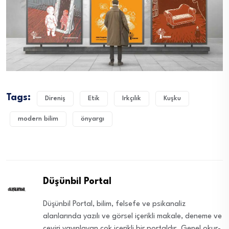
Tags:
Direniş
Etik
Irkçılık
Kuşku
modern bilim
önyargı
Düşünbil Portal
Düşünbil Portal, bilim, felsefe ve psikanaliz
alanlarında yazılı ve görsel içerikli makale, deneme ve
çeviri yayınlayan çok içerikli bir portaldır. Genel okur-