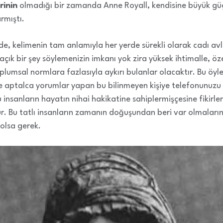
rinin
olmadığı bir zamanda Anne Royall, kendisine büyük güçl
rmıştı.
e, kelimenin tam anlamıyla her yerde sürekli olarak cadı avlar
ık bir şey söylemenizin imkanı yok zira yüksek ihtimalle, öze
plumsal normlara fazlasıyla aykırı bulanlar olacaktır. Bu öyle
e aptalca yorumlar yapan bu bilinmeyen kişiye telefonunuzu v
 bu insanların hayatın nihai hakikatine sahiplermişçesine fikirl
tur. Bu tatlı insanların zamanın doğuşundan beri var olmalar
 olsa gerek.