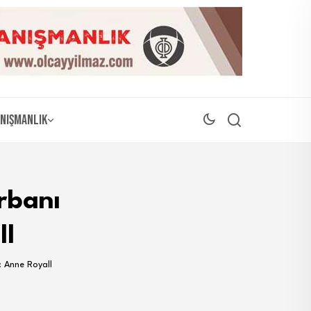
nışmanlık
rbanı
ll
: Anne Royall