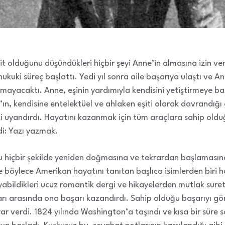
 ait olduğunu düşündükleri hiçbir şeyi Anne’in almasına izin v
hukuki süreç başlattı. Yedi yıl sonra aile başarıya ulaştı ve An
mayacaktı. Anne, eşinin yardımıyla kendisini yetiştirmeye başla
’ın, kendisine entelektüel ve ahlaken eşiti olarak davrandığı
i uyandırdı. Hayatını kazanmak için tüm araçlara sahip oldu
di: Yazı yazmak.
u hiçbir şekilde yeniden doğmasına ve tekrardan başlamasın
böylece Amerikan hayatını tanıtan başlıca isimlerden biri h
uyabildikleri ucuz romantik dergi ve hikayelerden mutlak suret
rı arasında ona başarı kazandırdı. Sahip olduğu başarıyı gö
ar verdi. 1824 yılında Washington’a taşındı ve kısa bir süre