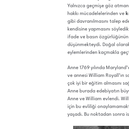
Yalnızca geçmişe göz atmanız
hakkı mücadelelerinden ve
k
gibi davranılmasını talep ed
kendisine yapmasını söyledikl
ifade ve basın özgürlüğünün
düşünmekteydi. Doğal olarak,
eylemlerinden kaçmakla geçt
Anne 1769 yılında Maryland’d
ve annesi William Royall’ın s
çok iyi bir eğitim almasını s
Anne burada edebiyatın büyük 
Anne ve William evlendi. Will
için bu evliliği onaylamamakta
yaşadı. Bu noktadan sonra is