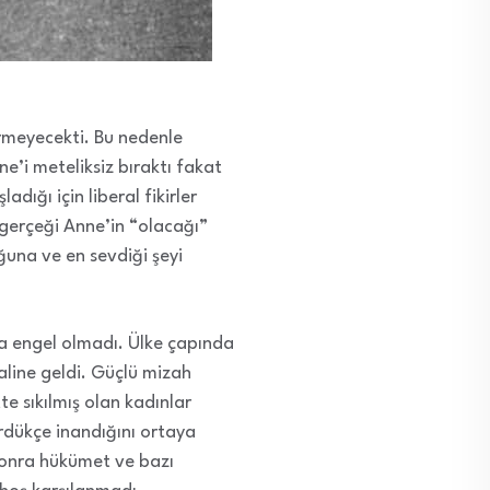
ermeyecekti. Bu nedenle
ne’i meteliksiz bıraktı fakat
dığı için liberal fikirler
 gerçeği Anne’in “olacağı”
ğuna ve en sevdiği şeyi
a engel olmadı. Ülke çapında
aline geldi. Güçlü mizah
te sıkılmış olan kadınlar
rdükçe inandığını ortaya
 sonra hükümet ve bazı