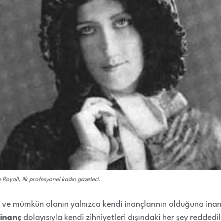
 Royall, ilk profesyonel kadın gazeteci.
i ve mümkün olanın yalnızca kendi inançlarının olduğuna inand
inanç
dolayısıyla kendi zihniyetleri dışındaki her şey reddedil