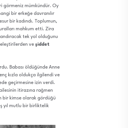
mleri görmeniz mümkündür. Oy
angi bir erkeğe davranılır
esur bir kadındı. Toplumun,
uralları mahkum etti. Zira
zandıracak tek yol olduğunu
eleştirilerden ve
şiddet
yordu. Babası öldüğünde Anne
nç kızla oldukça ilgilendi ve
ede geçirmesine izin verdi.
ailesinin itirazına rağmen
an bir kimse olarak gördüğü
yıl mutlu bir birliktelik