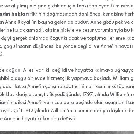
 ve alışılmışın dışına çıktıkları için tepki toplayan tüm isi
adın hakları
fikrinin doğmasından dahi önce, kendisine herh
en Anne Royall’ın başına gelen de budur. Anne gözü pek ve c
erine kulak asmadı, aksine hicivle ve cesur yorumlarıyla bu k
 kişiyi gerçek anlamda özgür kılacak ve topluma ilerleme ka
 çoğu insanın düşüncesi bu yönde değildi ve Anne’in hayatı 
i.
e doğdu. Ailesi varlıklı değildi ve hayatta kalmaya uğraşı
ahibi olduğu bir evde hizmetçilik yapmaya başladı. William ge
ağladı. Hatta Anne’in çalışma saatlerinin bir kısmını kütüphan
klasikleriyle tanıştı. Büyüdüğünde, 1797 yılında William’ın 
iam’ın ailesi Anne’i, yalnızca para peşinde olan aşağı sınıft
ydı. Çift 1812 yılında William’ın ölümüne dek yaklaşık on beş 
e Anne’in hayatı kökünden değişti.