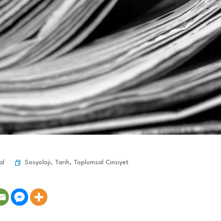
Sosyoloji
,
Tarih
,
Toplumsal Cinsiyet
al