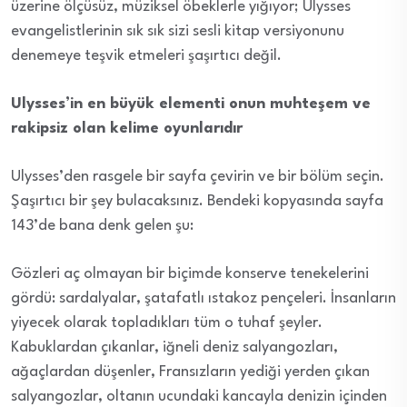
üzerine ölçüsüz, müziksel öbeklerle yığıyor; Ulysses
evangelistlerinin sık sık sizi sesli kitap versiyonunu
denemeye teşvik etmeleri şaşırtıcı değil.
Ulysses’in en büyük elementi onun muhteşem ve
rakipsiz olan kelime oyunlarıdır
Ulysses’den rasgele bir sayfa çevirin ve bir bölüm seçin.
Şaşırtıcı bir şey bulacaksınız. Bendeki kopyasında sayfa
143’de bana denk gelen şu:
Gözleri aç olmayan bir biçimde konserve tenekelerini
gördü: sardalyalar, şatafatlı ıstakoz pençeleri. İnsanların
yiyecek olarak topladıkları tüm o tuhaf şeyler.
Kabuklardan çıkanlar, iğneli deniz salyangozları,
ağaçlardan düşenler, Fransızların yediği yerden çıkan
salyangozlar, oltanın ucundaki kancayla denizin içinden