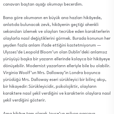
canavarı baştan aşağı okumayı becerdim.
Bana göre okumanın en büyük ana hazları hikâyede,
anlatıda bulunacak zevk, hikâyenin geçtiği ahenkli
sekansları izlemek ve olayları tecrübe eden karakterlerin
olaylarla nasıl değiştiklerini görmek. Burada konunun her
şeyden fazla anlam ifade ettiğini kastetmiyorum —
Ulysses’de Leopold Bloom’un olan Dublin’deki anlamsız
yürüyüşü başka bir yazarın ellerinde kolayca bir hikâyeye
dönüşebilir. Modernist yazarların elleriyle bile bu olabilir.
Virginia Woolf’un Mrs. Dalloway’in Londra boyunca
yürüdüğü Mrs. Dalloway eseri sürükleyici bir bilinç akışı,
bir hikayedir: Sürükleyicidir, psikolojiktir, olayların
karaktere nasıl şekil verdiğini ve karakterin olaylara nasıl
şekil verdiğini gösterir.
Ama hikâye tam olarak Joyce’un milyon parçaya