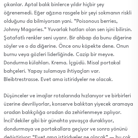
çıkanlar. Aptal balık binlerce yıldır hiçbir şey
öğrenemedi. Eğer ağzına rasgele bir şeyi sokmanın riskli
olduğunu da bilmiyorsan yani. “Poisonous berries,
Johnny Magories.” Yuvarlak hatları olan sen işini bilirsin.
Şatafatlı renkler seni uyarır. Bir ahbap da bunu diğerine
söyler ve o da diğerine. Önce onu köpekte dene. Onun
burnu veya gözleri liderliğinde. Cazip bir meyve.
Dondurma külahları. Krema. İçgüdü. Misal portakal
bahçeleri. Yapay sulamaya ihtiyaçları var.
Bleibtrestrasse. Evet ama istiridyeler ne olacak.
Düşünceler ve imajlar rotalarında hızlanıyor ve birbirleri
üzerine devriliyorlar, konserve balıktan yiyecek aramaya
oradan balıkçılığa oradan da zehirlenmeye zıplıyor.
İncil’dekiler gibi bir günahta yavaşça duraklıyor,
dondurmaya ve portakallara geçiyor ve sonra yönünü
değiştiriyor: “Evet ama istiridyeler ne olacak” — bu çok