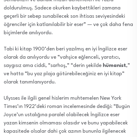
doldurulmuş. Sadece okurken kaybettikleri zamana
geçerli bir sebep sunabilecek son ihtisas seviyesindeki
öğrenciler için katlanılabilir bir eser” — ve çok daha fena
biçimlerde anılıyordu.
Tabi ki kitap 1900’den beri yazılmış en iyi İngilizce eser
olarak da anılıyordu ve “vahşice eğlenceli, yaratıcı,
saygısız ama ciddi, “sarhoş,” “derin şekilde
hümanist
,”
ve hatta “bu yaz plaja götürebileceğiniz en iyi kitap”
olarak tanımlanıyordu.
Ulysses ile ilgili genel hislerim muhtemelen New York
Times’ın 1922’deki roman incelemesinde dediği: “Bugün
Joyce’un ustalığına paralel olabilecek İngilizce eser
yazan kimsenin olmaması olasıdır ve bunu yapabilecek
kapasitede olsalar dahi çok azının bununla ilgilenecek