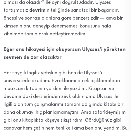
olması da olasıdır” ile aynı doğrultudadır. Ulysses
tartışmasız
devrim
niteliğinde sanatsal bir başarıdır,
öncesi ve sonrası olanlara göre benzersizdir — ama bir
kimsenin onu deneyip denememesi konusunu hala
zihnimde tam olarak netleştiremedim.
Eğer onu hikayesi için okuyorsan Ulysses’i yürekten
sevmen de zor olacaktır
Her saygılı İngiliz yetişkin gibi ben de Ulysses’i
üniversitede okudum. Evraklarımı bu ek açıklamaların
muazzam kitabının yardımı ile yazdım. Kitaptan ve
devamındaki derslerinden zevk aldım ama Ulysses ile
ilgili olan tüm çalışmalarımı tamamladığımda kitabı bir
daha okumayı hiç planlamamıştım. Ama safarideymişim
gibi onu kitaplıkta köşeye sıkıştırdım: Gördüğünüz gibi
canavar hem çetin hem tehlikeli ama ben onu yendim. Bu