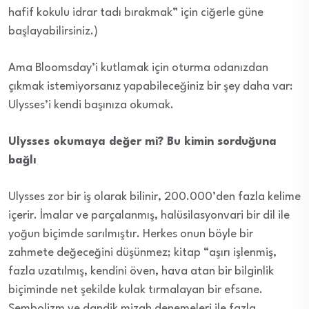
hafif kokulu idrar tadı bırakmak” için ciğerle güne
başlayabilirsiniz.)
Ama Bloomsday’i kutlamak için oturma odanızdan
çıkmak istemiyorsanız yapabileceğiniz bir şey daha var:
Ulysses’i kendi başınıza okumak.
Ulysses okumaya değer mi? Bu kimin sorduğuna
bağlı
Ulysses zor bir iş olarak bilinir, 200.000’den fazla kelime
içerir. İmalar ve parçalanmış, halüsilasyonvari bir dil ile
yoğun biçimde sarılmıştır. Herkes onun böyle bir
zahmete değeceğini düşünmez; kitap “aşırı işlenmiş,
fazla uzatılmış, kendini öven, hava atan bir bilginlik
biçiminde net şekilde kulak tırmalayan bir efsane.
Sembolizm ve dandik mizah denemeleri ile fazla