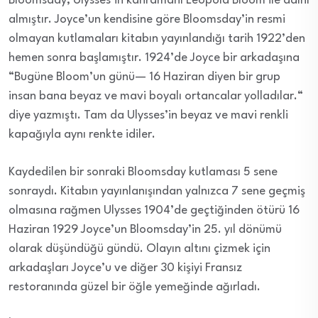
Bloomsday, Ulysses’in kahramanı Leopold Bloom ile adını
almıştır. Joyce’un kendisine göre Bloomsday’in resmi
olmayan kutlamaları kitabın yayınlandığı tarih 1922’den
hemen sonra başlamıştır. 1924’de Joyce bir arkadaşına
“Bugüne Bloom’un günü— 16 Haziran diyen bir grup
insan bana beyaz ve mavi boyalı ortancalar yolladılar.“
diye yazmıştı. Tam da Ulysses’in beyaz ve mavi renkli
kapağıyla aynı renkte idiler.
Kaydedilen bir sonraki Bloomsday kutlaması 5 sene
sonraydı. Kitabın yayınlanışından yalnızca 7 sene geçmiş
olmasına rağmen Ulysses 1904’de geçtiğinden ötürü 16
Haziran 1929 Joyce’un Bloomsday’in 25. yıl dönümü
olarak düşündüğü gündü. Olayın altını çizmek için
arkadaşları Joyce’u ve diğer 30 kişiyi Fransız
restoranında güzel bir öğle yemeğinde ağırladı.