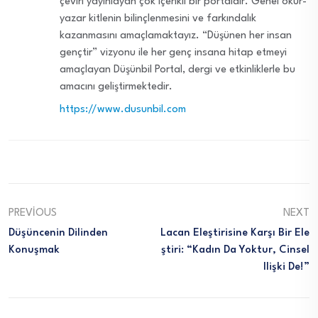
çeviri yayınlayan çok içerikli bir portaldır. Genel okur-
yazar kitlenin bilinçlenmesini ve farkındalık
kazanmasını amaçlamaktayız. “Düşünen her insan
gençtir” vizyonu ile her genç insana hitap etmeyi
amaçlayan Düşünbil Portal, dergi ve etkinliklerle bu
amacını geliştirmektedir.
https://www.dusunbil.com
PREVIOUS
NEXT
Düşüncenin Dilinden
Lacan Eleştirisine Karşı Bir Ele
Konuşmak
Ştiri: “Kadın Da Yoktur, Cinsel
Ilişki De!”