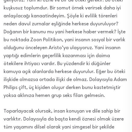
geliyoruz. Yani iki özne ve bir de öteki gerekir. Bu öteki
kuşkusuz toplumdur. Bir somut örnek verirsek daha iyi
anlaşılacağı kanaatindeyim. Şöyle ki evlilik törenleri
neden davul zurnalar eşliğinde herkese duyuruluyor?
Doğanın bir kanunu mu yani herkese haber vermek? İşte
bu noktada Zoon Politikon, yani insanın sosyal bir varlık
olduğunu önceleyen Aristo’ya ulaşıyoruz. Yani insanın
yaptığı edimlerin geçerlilik kazanması için daima
ötekilere ihtiyacı vardır. Bu yüzdendir ki düğünler
kamuya açık alanlarda herkese duyurulur. Eğer bu öteki
ilişkide olmazsa ortada ilişki de olmaz. Dolayısıyla Adam
Philips çift, üç kişiden oluşur derken bunu kastetmiştir
yoksa aklınıza hemen grup seks filan gelmesin.
Toparlayacak olursak, insan konuşan ve dile sahip bir
varlıktır. Dolayısıyla da başta kendi öznesi olmak üzere
tüm yaşamını dilsel olarak yani simgesel bir şekilde