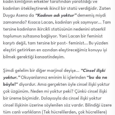
kadın kimliğinin erkekler tarafından yaratıldığı ve
kadınları ötekileştirerek ikincil bir statü verdiğidir. Zaten
Duygu Asena da
“Kadının adı yoktur”
dememiş miydi
zamanında? Kısaca Lacan, kadınları yok saymıyor… Tam
tersine kadınların ikircikli statüsünün nedenini ataerkil
toplumun sultasına bağlıyor. Yani Lacan bir feminist
karşıtı değil, tam tersine bir post- feminist… Bu yüzden
eleştiri getirirken en azından eleştireceğimiz konuyu iyi
bilmek gerektiği kanaatindeyim.
Şimdi gelelim bir diğer marjinal deyişe…
“Cinsel ilişki
yoktur.”
Okuyanlarınız eminim ki içlerinden
“bu da ne
böyle!”
diyordur. Ama gerçekten öyle cinsel ilişki yoktur
çok üzgünüm. Neden mi yoktur peki? Çünkü cinsel ilişki
bir üreme biçimidir. Dolayısıyla da cinsel ilişki yoktur
cinsel ilişkinin üzerine söylenilen söz vardır. Bilindiği üzere
tüm canlı varlıkların (Tek hücrelilerden, çok hücrelilere)