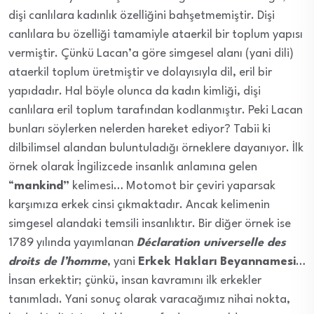
dişi canlılara kadınlık özelliğini bahşetmemiştir. Dişi
canlılara bu özelliği tamamiyle ataerkil bir toplum yapısı
vermiştir. Çünkü Lacan’a göre simgesel alanı (yani dili)
ataerkil toplum üretmiştir ve dolayısıyla dil, eril bir
yapıdadır. Hal böyle olunca da kadın kimliği, dişi
canlılara eril toplum tarafından kodlanmıştır. Peki Lacan
bunları söylerken nelerden hareket ediyor? Tabii ki
dilbilimsel alandan buluntuladığı örneklere dayanıyor. İlk
örnek olarak İngilizcede insanlık anlamına gelen
“
mankind”
kelimesi… Motomot bir çeviri yaparsak
karşımıza erkek cinsi çıkmaktadır. Ancak kelimenin
simgesel alandaki temsili insanlıktır. Bir diğer örnek ise
1789 yılında yayımlanan
Déclaration universelle des
droits de l’homme
, yani
Erkek Hakları Beyannamesi
…
İnsan erkektir; çünkü, insan kavramını ilk erkekler
tanımladı. Yani sonuç olarak varacağımız nihai nokta,