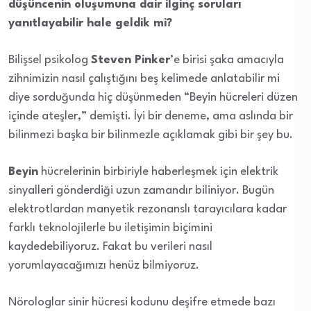
düşüncenin oluşumuna dair ilginç soruları
yanıtlayabilir hale geldik mi?
Bilişsel psikolog
Steven Pinker
’e birisi şaka amacıyla
zihnimizin nasıl çalıştığını beş kelimede anlatabilir mi
diye sorduğunda hiç düşünmeden “Beyin hücreleri düzen
içinde ateşler,” demişti. İyi bir deneme, ama aslında bir
bilinmezi başka bir bilinmezle açıklamak gibi bir şey bu.
Beyin
hücrelerinin birbiriyle haberleşmek için elektrik
sinyalleri gönderdiği uzun zamandır biliniyor. Bugün
elektrotlardan manyetik rezonanslı tarayıcılara kadar
farklı teknolojilerle bu iletişimin biçimini
kaydedebiliyoruz. Fakat bu verileri nasıl
yorumlayacağımızı henüz bilmiyoruz.
Nörologlar sinir hücresi kodunu deşifre etmede bazı