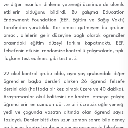
ve diğer insanları dinleme yeteneği üzerinde de olumlu
etkilerin olduğunu bildirdi. Bu çalışma Education
Endowment Foundation (EEF, Eğitim ve Bağış Vakfı)
tarafından yürütüldü. Kar amacı gütmeyen bu grubun
amacı, ailelerin gelir düzeyine bağlı olarak öğrenciler
arasındaki eğitim düzeyi farkını kapatmaktı. EEF,
felsefenin etkisini randomize kontrollü çalışmalarla, tıpkı
ilaçların test edilmesi gibi test etti.
22 okul kontrol grubu oldu, aynı yaş grubundaki diğer
öğrenciler başka dersleri alırken 26 öğrenci felsefe
dersini aldı (haftada bir kez olmak üzere ve 40 dakika).
Araştırmacılar okul kalitesini de kontrol etmeye çalıştı;
öğrencilerin en azından dörtte biri ücretsiz öğle yemeği
yedi ve çoğunda vasatın altında olan öğrenci sayısı
fazlaydı. Dersler bittikten uzun zaman sonra bile deney
grubunun, kontrol grubunun önüne geçmesiyle felsefenin