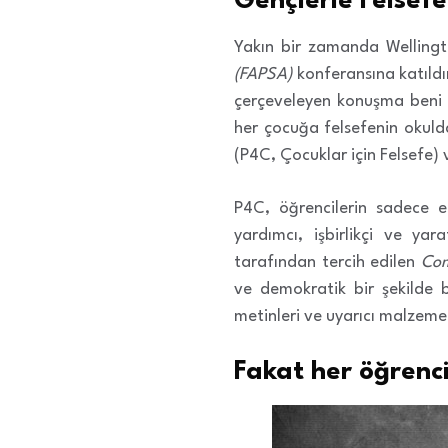
Gençlerle Felsefe
Yakın bir zamanda Welling
(FAPSA)
konferansına katıldım
çerçeveleyen konuşma beni ço
her çocuğa felsefenin okuld
(P4C, Çocuklar için Felsefe)
P4C, öğrencilerin sadece e
yardımcı, işbirlikçi ve yar
tarafından tercih edilen
Com
ve demokratik bir şekilde bi
metinleri ve uyarıcı malzemel
Fakat her öğrenci