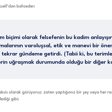
ussell’dan bahseder;
am biçimi olarak felsefenin bu kadim anlayış
malarının varoluşsal, etik ve manevi bir ön
tekrar gündeme getirdi. (Tabii ki, bu teriml
lerin uğraşmak durumunda olduğu bir diğer k
raksis olarak görüyoruz; zaten yaptığımız bir şey veya her ra
ediği gibi;