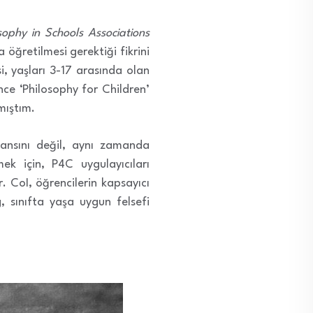
sophy in Schools Associations
 öğretilmesi gerektiği fikrini
i, yaşları 3-17 arasında olan
ce ‘Philosophy for Children’
mıştım.
şansını değil, aynı zamanda
mek için, P4C uygulayıcıları
r. CoI, öğrencilerin kapsayıcı
g, sınıfta yaşa uygun felsefi