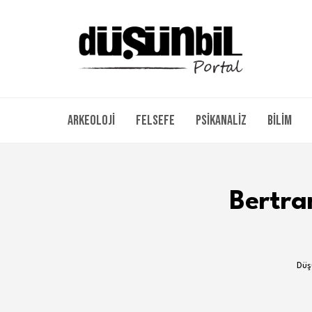
Arkeoloji
Felsefe
Psikanaliz
Bilim
Bertran
Düş