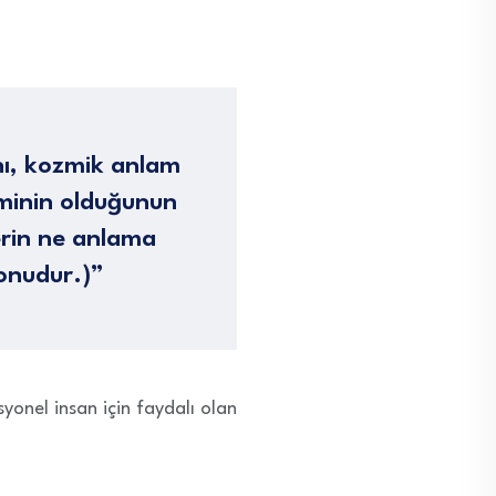
ını, kozmik anlam
eminin olduğunun
erin ne anlama
onudur.)”
syonel insan için faydalı olan