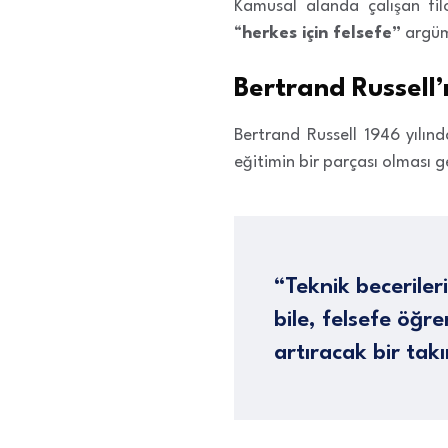
Kamusal alanda çalışan fil
“
herkes için felsefe”
argüm
Bertrand Russell’
Bertrand Russell 1946 yılın
eğitimin bir parçası olması g
“Teknik becerile
bile, felsefe öğr
artıracak bir tak