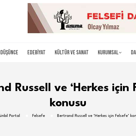
Düşünce
Edebiyat
Kültür ve Sanat
Kurumsal
Da
d Russell ve ‘Herkes için 
konusu
ünbil Portal
Felsefe
Bertrand Russell ve ‘Herkes için Felsefe’ ko