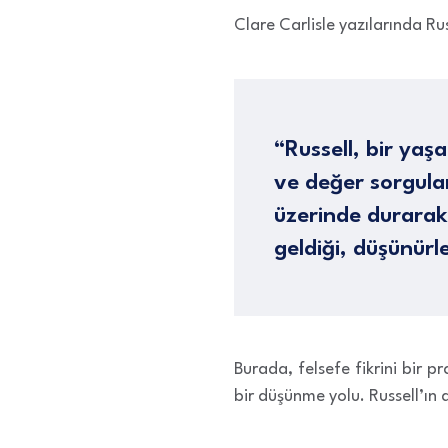
Clare Carlisle yazılarında R
“Russell, bir yaş
ve değer sorgula
üzerinde durarak 
geldiği, düşünür
Burada, felsefe fikrini bir p
bir düşünme yolu. Russell’ın d