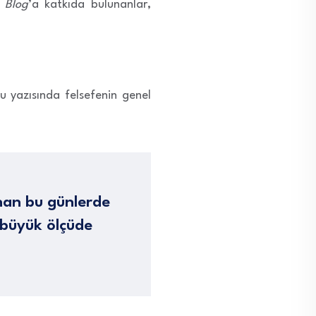
 Blog
’a katkıda bulunanlar,
u yazısında felsefenin genel
anan bu günlerde
i büyük ölçüde