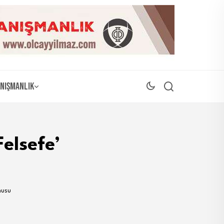
nışmanlık
Felsefe’
nusu