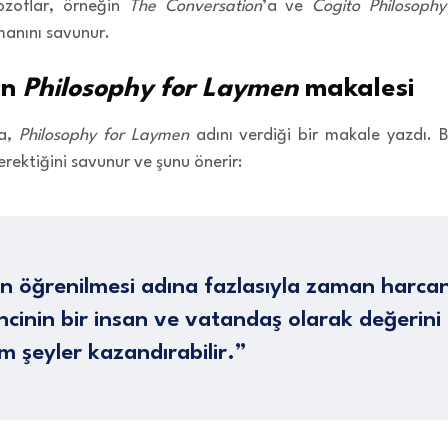
ozoflar, örneğin
The Conversation
’a ve
Cogito Philosophy
anını savunur.
ın
Philosophy for Laymen
makalesi
da,
Philosophy for Laymen
adını verdiği bir makale yazdı. B
erektiğini savunur ve şunu önerir:
rin öğrenilmesi adına fazlasıyla zaman harc
encinin bir insan ve vatandaş olarak değerin
ım şeyler kazandırabilir.”