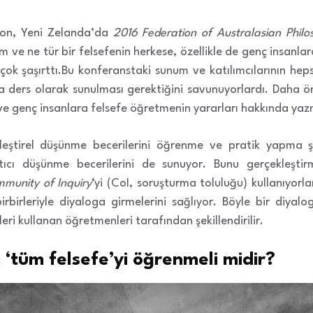
ton, Yeni Zelanda’da
2016 Federation of Australasian Philo
 ve ne tür bir felsefenin herkese, özellikle de genç insanlara
k şaşırttı.Bu konferanstaki sunum ve katılımcılarının heps
a ders olarak sunulması gerektiğini savunuyorlardı. Daha ön
 ve genç insanlara felsefe öğretmenin yararları hakkında yaz
leştirel düşünme becerilerini öğrenme ve pratik yapma 
atıcı düşünme becerilerini de sunuyor. Bunu gerçekleştir
munity of Inquiry
‘yi (CoI, soruşturma toluluğu) kullanıyorla
rbirleriyle diyaloga girmelerini sağlıyor. Böyle bir diyalo
eri kullanan öğretmenleri tarafından şekillendirilir.
 ‘tüm felsefe’yi öğrenmeli midir?