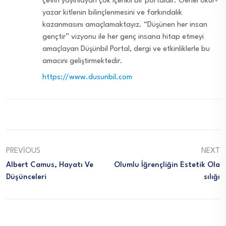
çeviri yayınlayan çok içerikli bir portaldır. Genel okur-
yazar kitlenin bilinçlenmesini ve farkındalık
kazanmasını amaçlamaktayız. “Düşünen her insan
gençtir” vizyonu ile her genç insana hitap etmeyi
amaçlayan Düşünbil Portal, dergi ve etkinliklerle bu
amacını geliştirmektedir.
https://www.dusunbil.com
PREVIOUS
NEXT
Albert Camus, Hayatı Ve
Olumlu İğrençliğin Estetik Ola
Düşünceleri
Sılığı