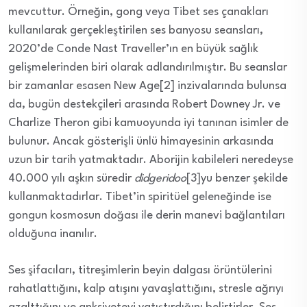
mevcuttur. Örneğin, gong veya Tibet ses çanakları
kullanılarak gerçekleştirilen ses banyosu seansları,
2020’de Conde Nast Traveller’ın en büyük sağlık
gelişmelerinden biri olarak adlandırılmıştır. Bu seanslar
bir zamanlar esasen New Age[2] inzivalarında bulunsa
da, bugün destekçileri arasında Robert Downey Jr. ve
Charlize Theron gibi kamuoyunda iyi tanınan isimler de
bulunur. Ancak gösterişli ünlü himayesinin arkasında
uzun bir tarih yatmaktadır. Aborijin kabileleri neredeyse
40.000 yılı aşkın süredir
didgeridoo
[3]yu benzer şekilde
kullanmaktadırlar. Tibet’in spiritüel geleneğinde ise
gongun kosmosun doğası ile derin manevi bağlantıları
olduğuna inanılır.
Ses şifacıları, titreşimlerin beyin dalgası örüntülerini
rahatlattığını, kalp atışını yavaşlattığını, stresle ağrıyı