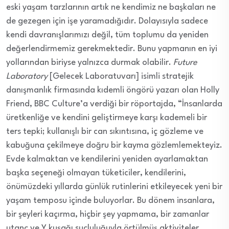
eski yaşam tarzlarının artık ne kendimiz ne başkaları ne
de gezegen için işe yaramadığıdır. Dolayısıyla sadece
kendi davranışlarımızı değil, tüm toplumu da yeniden
değerlendirmemiz gerekmektedir. Bunu yapmanın en iyi
yollarından biriyse yalnızca durmak olabilir.
Future
Laboratory
[Gelecek Laboratuvarı] isimli stratejik
danışmanlık firmasında kıdemli öngörü yazarı olan Holly
Friend, BBC Culture’a verdiği bir röportajda, “İnsanlarda
üretkenliğe ve kendini geliştirmeye karşı kademeli bir
ters tepki; kullanışlı bir can sıkıntısına, iç gözleme ve
kabuğuna çekilmeye doğru bir kayma gözlemlemekteyiz.
Evde kalmaktan ve kendilerini yeniden ayarlamaktan
başka seçeneği olmayan tüketiciler, kendilerini,
önümüzdeki yıllarda günlük rutinlerini etkileyecek yeni bir
yaşam temposu içinde buluyorlar. Bu dönem insanlara,
bir şeyleri kaçırma, hiçbir şey yapmama, bir zamanlar
utanç ve Y kuşağı suçluluğuyla örtülmüş aktiviteler