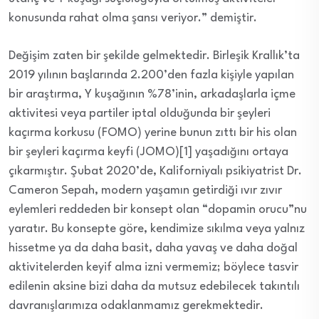
konusunda rahat olma şansı veriyor.” demiştir.
Değişim zaten bir şekilde gelmektedir. Birleşik Krallık’ta
2019 yılının başlarında 2.200’den fazla kişiyle yapılan
bir araştırma, Y kuşağının %78’inin, arkadaşlarla içme
aktivitesi veya partiler iptal olduğunda bir şeyleri
kaçırma korkusu (FOMO) yerine bunun zıttı bir his olan
bir şeyleri kaçırma keyfi (JOMO)[1] yaşadığını ortaya
çıkarmıştır. Şubat 2020’de, Kaliforniyalı psikiyatrist Dr.
Cameron Sepah, modern yaşamın getirdiği ıvır zıvır
eylemleri reddeden bir konsept olan “dopamin orucu”nu
yaratır. Bu konsepte göre, kendimize sıkılma veya yalnız
hissetme ya da daha basit, daha yavaş ve daha doğal
aktivitelerden keyif alma izni vermemiz; böylece tasvir
edilenin aksine bizi daha da mutsuz edebilecek takıntılı
davranışlarımıza odaklanmamız gerekmektedir.