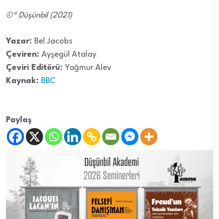
©® Düşünbil (2021)
Yazar:
Bel Jacobs
Çeviren:
Ayşegül Atalay
Çeviri Editörü:
Yağmur Alev
Kaynak:
BBC
Paylaş