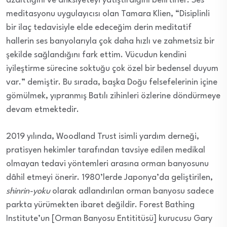
azalttığını ve anksiyeteyi yatıştırdığını belirtirler. Ses
meditasyonu uygulayıcısı olan Tamara Klien, “Disiplinli
bir ilaç tedavisiyle elde edeceğim derin meditatif
hallerin ses banyolarıyla çok daha hızlı ve zahmetsiz bir
şekilde sağlandığını fark ettim. Vücudun kendini
iyileştirme sürecine soktuğu çok özel bir bedensel duyum
var.” demiştir. Bu sırada, başka Doğu felsefelerinin içine
gömülmek, yıpranmış Batılı zihinleri özlerine döndürmeye
devam etmektedir.
2019 yılında, Woodland Trust isimli yardım derneği,
pratisyen hekimler tarafından tavsiye edilen medikal
olmayan tedavi yöntemleri arasına orman banyosunu
dâhil etmeyi önerir. 1980’lerde Japonya’da geliştirilen,
shinrin-yoku
olarak adlandırılan orman banyosu sadece
parkta yürümekten ibaret değildir. Forest Bathing
Institute’un [Orman Banyosu Entititüsü] kurucusu Gary