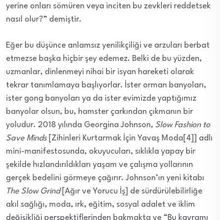
yerine onları sömüren veya inciten bu zevkleri reddetsek
nasıl olur?” demiştir.
Eğer bu düşünce anlamsız yenilikçiliği ve arzuları berbat
etmezse başka hiçbir şey edemez. Belki de bu yüzden,
uzmanlar, dinlenmeyi nihai bir isyan hareketi olarak
tekrar tanımlamaya başlıyorlar. İster orman banyoları,
ister gong banyoları ya da ister evimizde yaptığımız
banyolar olsun, bu, hamster çarkından çıkmanın bir
yoludur. 2018 yılında Georgina Johnson,
Slow Fashion to
Save Minds
[Zihinleri Kurtarmak İçin Yavaş Moda[4]] adlı
mini-manifestosunda, okuyucuları, sıklıkla yapay bir
şekilde hızlandırıldıkları yaşam ve çalışma yollarının
gerçek bedelini görmeye çağırır. Johnson’ın yeni kitabı
The Slow Grind
[Ağır ve Yorucu İş] de sürdürülebilirliğe
akıl sağlığı, moda, ırk, eğitim, sosyal adalet ve iklim
değişikliği perspektiflerinden bakmakta ve “Bu kavramı