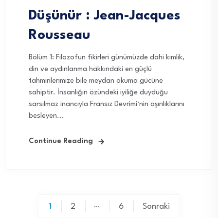
Düşünür : Jean-Jacques
Rousseau
Bölüm 1: Filozofun fikirleri günümüzde dahi kimlik,
din ve aydınlanma hakkındaki en güçlü
tahminlerimize bile meydan okuma gücüne
sahiptir. İnsanlığın özündeki iyiliğe duyduğu
sarsılmaz inancıyla Fransız Devrimi‘nin aşırılıklarını
besleyen...
Continue Reading
Yazı
…
1
2
6
Sonraki