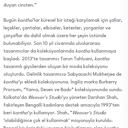
duyan cinsten.”
Bugün
kantha
’lar küresel bir isteği karşılamak için şallar,
leçekler, çantalar, elbiseler, ketenler, yorganlar ve
çarşaflar da dahil olmak üzere her şeyin üstünde
bulunabiliyor. Son 10 yıl civarında uluslararası
tasarımcılar da koleksiyonlarında
kantha
kullanmaya
başladı. 2013’te tasarımcı Tarun Tahluani,
kantha
tasarımlı giysilerden oluşan bir moda koleksiyonu
oluşturdu. Gelinlik tasarımcısı Sabyasachi Mukherjee de
kantha
’yı ekledi koleksiyonuna. İngiliz marka Burberry
Prorsum, “Yama, Desen ve Baskı” koleksiyonunda sundu.
Kolkata’da
Weaver’s Studio
’yu yöneten Darshan Shah,
fakirleşen Bengalli kadınlara destek amacıyla 1993’ten
beri
kantha
’yı kullanıyor. Shah, “
Weaver’s Studio
‘olabildiğince çok el kullanmak’ misyonuyla kuruldu.