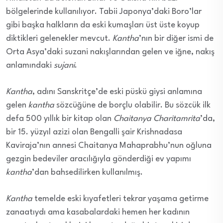
bölgelerinde kullanılıyor. Tabii Japonya’daki Boro’lar
gibi başka halkların da eski kumaşları üst üste koyup
diktikleri gelenekler mevcut.
Kantha
’nın bir diğer ismi de
Orta Asya’daki suzani nakışlarından gelen ve iğne, nakış
anlamındaki
sujani
.
Kantha
, adını Sanskritçe’de eski püskü giysi anlamına
gelen
kantha
sözcüğüne de borçlu olabilir. Bu sözcük ilk
defa 500 yıllık bir kitap olan
Chaitanya Charitamrita
’da,
bir 15. yüzyıl azizi olan Bengalli şair Krishnadasa
Kaviraja’nın annesi Chaitanya Mahaprabhu’nun oğluna
gezgin bedeviler aracılığıyla gönderdiği ev yapımı
kantha
’dan bahsedilirken kullanılmış.
Kantha
temelde eski kıyafetleri tekrar yaşama getirme
zanaatıydı ama kasabalardaki hemen her kadının