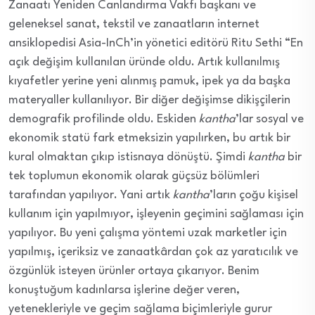
Zanaatı Yeniden Canlandırma Vakfı başkanı ve
geleneksel sanat, tekstil ve zanaatların internet
ansiklopedisi Asia-InCh’in yönetici editörü Ritu Sethi “En
açık değişim kullanılan üründe oldu. Artık kullanılmış
kıyafetler yerine yeni alınmış pamuk, ipek ya da başka
materyaller kullanılıyor. Bir diğer değişimse dikişçilerin
demografik profilinde oldu. Eskiden
kantha
’lar sosyal ve
ekonomik statü fark etmeksizin yapılırken, bu artık bir
kural olmaktan çıkıp istisnaya dönüştü. Şimdi
kantha
bir
tek toplumun ekonomik olarak güçsüz bölümleri
tarafından yapılıyor. Yani artık
kantha
’ların çoğu kişisel
kullanım için yapılmıyor, işleyenin geçimini sağlaması için
yapılıyor. Bu yeni çalışma yöntemi uzak marketler için
yapılmış, içeriksiz ve zanaatkârdan çok az yaratıcılık ve
özgünlük isteyen ürünler ortaya çıkarıyor. Benim
konuştuğum kadınlarsa işlerine değer veren,
yetenekleriyle ve geçim sağlama biçimleriyle gurur