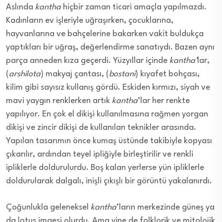
Aslında
kantha
hiçbir zaman ticari amaçla yapılmazdı.
Kadınların ev işleriyle uğraşırken, çocuklarına,
hayvanlarına ve bahçelerine bakarken vakit buldukça
yaptıkları bir uğraş, değerlendirme sanatıydı. Bazen aynı
parça anneden kıza geçerdi. Yüzyıllar içinde
kantha’
lar,
(
arshilota
) makyaj çantası, (
bostani
) kıyafet bohçası,
kilim gibi sayısız kullanış gördü. Eskiden kırmızı, siyah ve
mavi yaygın renklerken artık
kantha
’lar her renkte
yapılıyor. En çok el dikişi kullanılmasına rağmen yorgan
dikişi ve zincir dikişi de kullanılan teknikler arasında.
Yapılan tasarımın önce kumaş üstünde takibiyle kopyası
çıkarılır, ardından teyel ipliğiyle birleştirilir ve renkli
ipliklerle doldurulurdu. Boş kalan yerlerse yün ipliklerle
doldurularak dalgalı, inişli çıkışlı bir görüntü yakalanırdı.
Çoğunlukla geleneksel
kantha
’ların merkezinde güneş ya
da lotus imgesi olurdu. Ama yine de folklorik ve mitolojik