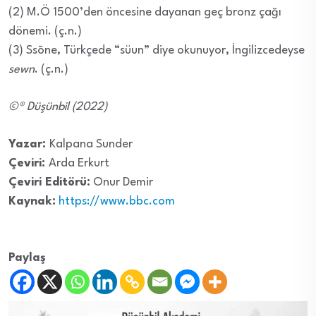
(2) M.Ö 1500’den öncesine dayanan geç bronz çağı
dönemi. (ç.n.)
(3) Ssōne, Türkçede “süun” diye okunuyor, İngilizcedeyse
sewn
. (ç.n.)
©® Düşünbil (2022)
Yazar:
Kalpana Sunder
Çeviri:
Arda Erkurt
Çeviri Editörü:
Onur Demir
Kaynak:
https://www.bbc.com
Paylaş