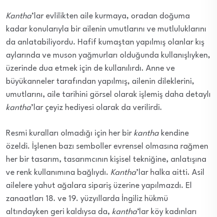
Kantha
’lar evlilikten aile kurmaya, oradan doğuma
kadar konularıyla bir ailenin umutlarını ve mutluluklarını
da anlatabiliyordu. Hafif kumaştan yapılmış olanlar kış
aylarında ve muson yağmurları olduğunda kullanışlıyken,
üzerinde dua etmek için de kullanılırdı. Anne ve
büyükanneler tarafından yapılmış, ailenin dileklerini,
umutlarını, aile tarihini görsel olarak işlemiş daha detaylı
kantha
’lar çeyiz hediyesi olarak da verilirdi.
Resmi kuralları olmadığı için her bir
kantha
kendine
özeldi. İşlenen bazı semboller evrensel olmasına rağmen
her bir tasarım, tasarımcının kişisel tekniğine, anlatışına
ve renk kullanımına bağlıydı.
Kantha
’lar halka aitti. Asil
ailelere yahut ağalara sipariş üzerine yapılmazdı. El
zanaatları 18. ve 19. yüzyıllarda İngiliz hükmü
altındayken geri kaldıysa da,
kantha
‘lar köy kadınları