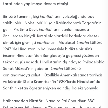
tarafından yapılmaya devam etmişti.
Bir sürü tanınmış kişi
kantha
’ların yolculuğunda pay
sahibi oldu. Nobel ödüllü şair Rabindranath Tagore’nin
gelini Pratima Devi,
kantha
’ların canlanmasında
öncülerden biriydi. Kırsal alanlardaki kadınlara destek
olmak için giymişti
kantha
’sını. Maalesef
kantha
kültürü
1947’de Hindistan’ın bölünmesiyle birlikte bir sürü
insanın Hindistan’dan Bangladeş’e göçmesi yüzünden
tekrar düşüş yaşadı. Hindistan’ın dışındaysa Philadelphia
Sanat Müzesi’nin çabaları
kantha
kültürünü
canlandırmaya çalıştı. Özellikle Amerikalı sanat tarihçisi
ve küratör Stella Kramrisch’in 1920’lerde Hindistan’da
Santhiniketan öğretmeniyken edindiği koleksiyonuyla.
Halk sanatları küratörü Nandita Pal Choudhuri BBC
Kültür’e verdiği demeçte “Yaşam tarzlarında ve sosyal