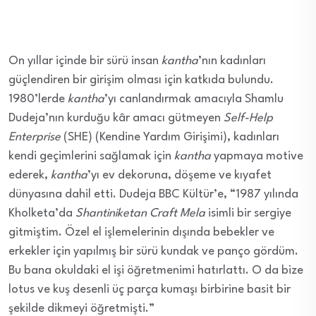
On yıllar içinde bir sürü insan
kantha
’nın kadınları
güçlendiren bir girişim olması için katkıda bulundu.
1980’lerde
kantha
’yı canlandırmak amacıyla Shamlu
Dudeja’nın kurduğu kâr amacı gütmeyen
Self-Help
Enterprise
(SHE) (Kendine Yardım Girişimi), kadınları
kendi geçimlerini sağlamak için
kantha
yapmaya motive
ederek,
kantha
’yı ev dekoruna, döşeme ve kıyafet
dünyasına dahil etti. Dudeja BBC Kültür’e, “1987 yılında
Kholketa’da
Shantiniketan Craft Mela
isimli bir sergiye
gitmiştim. Özel el işlemelerinin dışında bebekler ve
erkekler için yapılmış bir sürü kundak ve panço gördüm.
Bu bana okuldaki el işi öğretmenimi hatırlattı. O da bize
lotus ve kuş desenli üç parça kumaşı birbirine basit bir
şekilde dikmeyi öğretmişti.”