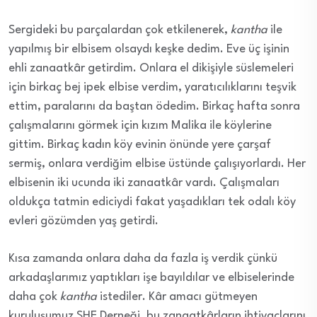
Sergideki bu parçalardan çok etkilenerek,
kantha
ile
yapılmış bir elbisem olsaydı keşke dedim. Eve üç işinin
ehli zanaatkâr getirdim. Onlara el dikişiyle süslemeleri
için birkaç bej ipek elbise verdim, yaratıcılıklarını teşvik
ettim, paralarını da baştan ödedim. Birkaç hafta sonra
çalışmalarını görmek için kızım Malika
ile köylerine
gittim. Birkaç kadın köy evinin önünde yere çarşaf
sermiş, onlara verdiğim elbise üstünde çalışıyorlardı. Her
elbisenin iki ucunda iki zanaatkâr vardı. Çalışmaları
oldukça tatmin ediciydi fakat yaşadıkları tek odalı köy
evleri gözümden yaş getirdi.
Kısa zamanda onlara daha da fazla iş verdik çünkü
arkadaşlarımız yaptıkları işe bayıldılar ve elbiselerinde
daha çok
kantha
istediler. Kâr amacı gütmeyen
kuruluşumuz SHE Derneği, bu zanaatkârların ihtiyaçlarını