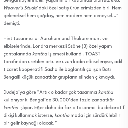
Bengal köylerindeki yaşamın bir kutlaması olan
kantha
,
Weaver’s Studio
’daki özel satış ürünlerimizden biri. Hem
geleneksel hem çağdaş, hem modern hem deneysel…”
demişti.
Hint tasarımcılar Abraham and Thakore mont ve
elbiselerinde, Londra merkezli Ssōne (3) özel yapım
çantalarında
kantha
işlemesi kullandı. TOAST
tarafından üretilen örtü ve uzun kadın elbiseleriyse, adil
ticaret kooperatifi Sasha ile bağlantılı çalışan Batı
Bengalli küçük zanaatkâr grupların elinden çıkmaydı.
Dudeja’ya göre “Artık o kadar çok tasarımcı
kantha
kullanıyor ki Bengal’de 30.000’den fazla zanaatkâr
kantha
işliyor. Eğer daha da fazla tasarımcı bu dekoratif
dikişi kullanmak isterse,
kantha
moda için sürdürülebilir
bir gelir kaynağı olacak.”