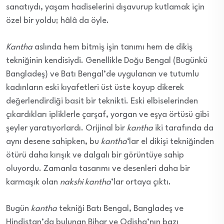
sanatıydı, yaşam hadiselerini dışavurup kutlamak için
özel bir yoldu; hâlâ da öyle.
Kantha
aslında hem bitmiş işin tanımı hem de dikiş
tekniğinin kendisiydi. Genellikle Doğu Bengal (Bugünkü
Bangladeş) ve Batı Bengal’de uygulanan ve tutumlu
kadınların eski kıyafetleri üst üste koyup dikerek
değerlendirdiği basit bir teknikti. Eski elbiselerinden
çıkardıkları ipliklerle çarşaf, yorgan ve eşya örtüsü gibi
şeyler yaratıyorlardı. Orijinal bir
kantha
iki tarafında da
aynı desene sahipken, bu
kantha
‘lar el dikişi tekniğinden
ötürü daha kırışık ve dalgalı bir görüntüye sahip
oluyordu. Zamanla tasarımı ve desenleri daha bir
karmaşık olan
nakshi kantha
’lar ortaya çıktı.
Bugün
kantha
tekniği Batı Bengal, Bangladeş ve
Hindistan’da bulunan Bihar ve Odisha’nın bazı