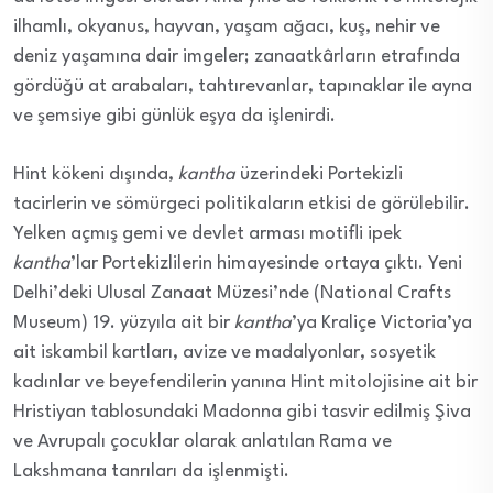
ilhamlı, okyanus, hayvan, yaşam ağacı, kuş, nehir ve
deniz yaşamına dair imgeler; zanaatkârların etrafında
gördüğü at arabaları, tahtırevanlar, tapınaklar ile ayna
ve şemsiye gibi günlük eşya da işlenirdi.
Hint kökeni dışında,
kantha
üzerindeki Portekizli
tacirlerin ve sömürgeci politikaların etkisi de görülebilir.
Yelken açmış gemi ve devlet arması motifli ipek
kantha
’lar Portekizlilerin himayesinde ortaya çıktı. Yeni
Delhi’deki Ulusal Zanaat Müzesi’nde (National Crafts
Museum) 19. yüzyıla ait bir
kantha
’ya Kraliçe Victoria’ya
ait iskambil kartları, avize ve madalyonlar, sosyetik
kadınlar ve beyefendilerin yanına Hint mitolojisine ait bir
Hristiyan tablosundaki Madonna gibi tasvir edilmiş Şiva
ve Avrupalı çocuklar olarak anlatılan Rama ve
Lakshmana tanrıları da işlenmişti.