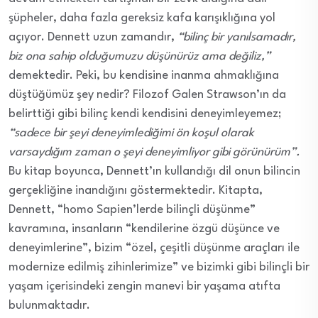
şüpheler, daha fazla gereksiz kafa karışıklığına yol
açıyor. Dennett uzun zamandır,
“bilinç bir yanılsamadır,
biz ona sahip olduğumuzu düşünürüz ama değiliz,”
demektedir. Peki, bu kendisine inanma ahmaklığına
düştüğümüz şey nedir? Filozof Galen Strawson’ın da
belirttiği gibi bilinç kendi kendisini deneyimleyemez;
“sadece bir şeyi deneyimlediğimi ön koşul olarak
varsaydığım zaman o şeyi deneyimliyor gibi görünürüm”.
Bu kitap boyunca, Dennett’ın kullandığı dil onun bilincin
gerçekliğine inandığını göstermektedir. Kitapta,
Dennett, “homo Sapien’lerde bilinçli düşünme”
kavramına, insanların “kendilerine özgü düşünce ve
deneyimlerine”, bizim “özel, çeşitli düşünme araçları ile
modernize edilmiş zihinlerimize” ve bizimki gibi bilinçli bir
yaşam içerisindeki zengin manevi bir yaşama atıfta
bulunmaktadır.