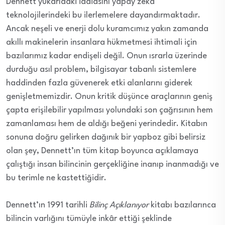
Dennett yukarıdaki iddiasını yapay zekâ
teknolojilerindeki bu ilerlemelere dayandırmaktadır.
Ancak neşeli ve enerji dolu kuramcımız yakın zamanda
akıllı makinelerin insanlara hükmetmesi ihtimali için
bazılarımız kadar endişeli değil. Onun ısrarla üzerinde
durduğu asıl problem, bilgisayar tabanlı sistemlere
haddinden fazla güvenerek etki alanlarını giderek
genişletmemizdir. Onun kritik düşünce araçlarının geniş
çapta erişilebilir yapılması yolundaki son çağrısının hem
zamanlaması hem de aldığı beğeni yerindedir. Kitabın
sonuna doğru gelirken dağınık bir yapboz gibi belirsiz
olan şey, Dennett’ın tüm kitap boyunca açıklamaya
çalıştığı insan bilincinin gerçekliğine inanıp inanmadığı ve
bu terimle ne kastettiğidir.
Dennett’ın 1991 tarihli
Bilinç Açıklanıyor
kitabı bazılarınca
bilincin varlığını tümüyle inkâr ettiği şeklinde