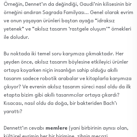
Örneğin, Dennet’ın da değindiği, Gaudi’nin kilisesinin bir
örneğini andıran Sagrada Familyası… Genel olarak evrim
ve onun yaşayan ürünleri baştan ayağa “idraksız
yetenek” ve “akılsız tasarım ‘rastgele oluşum’” örnekleri
ile doludur.
Bu noktada iki temel soru karşımıza çıkmaktadır. Her
şeyden önce, akılsız tasarım böylesine etkileyici ürünler
ortaya koyarken niçin insanlığın sahip olduğu akıllı
tasarım sadece robotik arabalar ve kitaplarla karşımıza
çıkıyor? Ve evrenin akılsız tasarım süreci nasıl oldu da ilk
etapta bizim gibi akıllı tasarımcılar ortaya çıkardı?
Kısacası, nasıl oldu da doğa, bir bakteriden Bach’ı
yarattı?
Dennett’ın cevabı
memlere
(yani birbirinin aynısı olan,
kültürel evrimin her bir birimine, zihnin mecazi