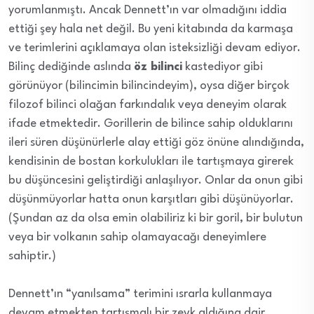
yorumlanmıştı. Ancak Dennett’ın var olmadığını iddia
ettiği şey hala net değil. Bu yeni kitabında da karmaşa
ve terimlerini açıklamaya olan isteksizliği devam ediyor.
Bilinç dediğinde aslında
öz bilinci
kastediyor gibi
görünüyor (bilincimin bilincindeyim), oysa diğer birçok
filozof bilinci olağan farkındalık veya deneyim olarak
ifade etmektedir. Gorillerin de bilince sahip olduklarını
ileri süren düşünürlerle alay ettiği göz önüne alındığında,
kendisinin de bostan korkulukları ile tartışmaya girerek
bu düşüncesini geliştirdiği anlaşılıyor. Onlar da onun gibi
düşünmüyorlar hatta onun karşıtları gibi düşünüyorlar.
(Şundan az da olsa emin olabiliriz ki bir goril, bir bulutun
veya bir volkanın sahip olamayacağı deneyimlere
sahiptir.)
Dennett’ın “yanılsama” terimini ısrarla kullanmaya
devam etmekten tartışmalı bir zevk aldığına dair