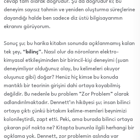
cevap tam olarak doğrudur. Şu da doğrudur ki; bu
deneyim sayısız tahmin ve yeniden oluşturma süreçlerine
dayandığı halde ben sadece diz üstü bilgisayarımın
ekranını görüyorum.
Sonuç şu; bu harika kitabın sonunda açıklanmamış kalan
tek şey,
“bilinç”.
Nasıl olur da nöronların elektro-
kimyasal etkileşiminden bir birincil-kişi deneyimi (şuan
deneyimliyor olduğunuz olay, bu kelimeleri okuyor
oluşunuz gibi) doğar? Henüz hiç kimse bu konuda
mantıklı bir teorinin girişini dahi ortaya koyabilmiş
değildir. Bu nedenle bu problem “Zor Problem” olarak
adlandırılmaktadır. Dennett’ın hikâyesi şu; insan bilinci
ortaya çıktı çünkü birtakım kelime-memleri beynimizi
kolonileştirdi, zapt etti. Peki, ama burada bilinci ortaya
çıkaran püf nokta ne? Kitapta bununla ilgili herhangi bir
açıklama yok. Dennett, zor problemin aslında var