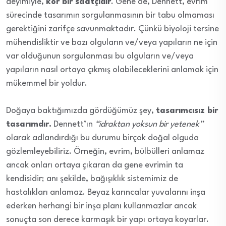
deyimiyle,
kör bir saatçidir
. Gene de, Dennett, evrim
sürecinde tasarımın sorgulanmasının bir tabu olmaması
gerektiğini zarifçe savunmaktadır. Çünkü biyoloji tersine
mühendisliktir ve bazı olguların ve/veya yapıların ne için
var olduğunun sorgulanması bu olguların ve/veya
yapıların nasıl ortaya çıkmış olabileceklerini anlamak için
mükemmel bir yoldur.
Doğaya baktığımızda gördüğümüz şey,
tasarımcısız bir
tasarımdır.
Dennett’ın
“idraktan yoksun bir yetenek”
olarak adlandırdığı bu durumu birçok doğal olguda
gözlemleyebiliriz. Örneğin, evrim, bülbülleri anlamaz
ancak onları ortaya çıkaran da gene evrimin ta
kendisidir; anı şekilde, bağışıklık sistemimiz de
hastalıkları anlamaz. Beyaz karıncalar yuvalarını inşa
ederken herhangi bir inşa planı kullanmazlar ancak
sonuçta son derece karmaşık bir yapı ortaya koyarlar.