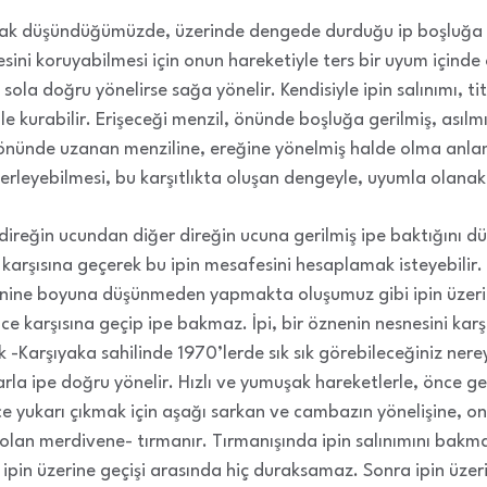
ak düşündüğümüzde, üzerinde dengede durduğu ip boşluğa g
ini koruyabilmesi için onun hareketiyle ters bir uyum içinde
sola doğru yönelirse sağa yönelir. Kendisiyle ipin salınımı, t
 kurabilir. Erişeceği menzil, önünde boşluğa gerilmiş, asılmı
 önünde uzanan menziline, ereğine yönelmiş halde olma an
erleyebilmesi, bu karşıtlıkta oluşan dengeyle, uyumla olanakl
direğin ucundan diğer direğin ucuna gerilmiş ipe baktığını dü
rşısına geçerek bu ipin mesafesini hesaplamak isteyebilir. 
zi enine boyuna düşünmeden yapmakta oluşumuz gibi ipin üzer
e karşısına geçip ipe bakmaz. İpi, bir öznenin nesnesini karş
 -Karşıyaka sahilinde 1970’lerde sık sık görebileceğiniz nere
arla ipe doğru yönelir. Hızlı ve yumuşak hareketlerle, önce g
 yukarı çıkmak için aşağı sarkan ve cambazın yönelişine, onu
ip olan merdivene- tırmanır. Tırmanışında ipin salınımını ba
 ipin üzerine geçişi arasında hiç duraksamaz. Sonra ipin üzer