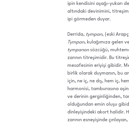
ipin kendisini aşağı-yukarı d
altındaki devinimini, titreşi
ipi görmeden duyar.
Derrida,
tympan
, (eski Arap
Tympan
, kulağımıza gelen v
tympanon
sözcüğü, muhteme
zarının titreşimidir. Bu titre
mesafesinin eriyişi gibidir. 
birlik olarak duymanın, bu a
için, ne iç, ne dış, hem iç,
harmonisi, tamburasına aşina
ve derinin gerginliğinden, t
olduğundan emin oluşu gibid
dinleyişindeki akort halidir. 
zarının esneyişinde çınlayan