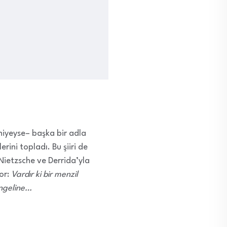
 –niyeyse– başka bir adla
erini topladı. Bu şiiri de
Nietzsche ve Derrida’yla
or:
Vardır ki bir menzil
engeline…