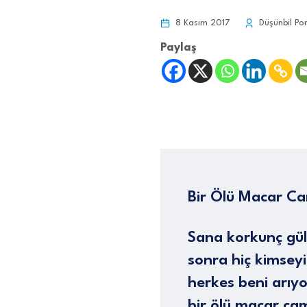
8 Kasım 2017
Düşünbil Por
Paylaş
Bir Ölü Macar C
Sana korkunç gül
sonra hiç kimse
herkes beni arıy
bir ölü macar ca