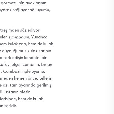
 görmez; ipin ayaklarının
ollayarak sağlayacağı uyumu,
itreşimden söz ediyor.
gelen
tympanum
, Yunanca
em kulak zarı, hem de kulak
ikte duyduğumuz kulak zarının
fark edişin kendisini bir
afeyi ölçen zamanın, bir an
ar. Cambazın iple uyumu,
ermeden hemen önce, tellerin
e az, tam ayarında gerilmiş
i, ustanın aletini
 derisinde, hem de kulak
n sesidir.