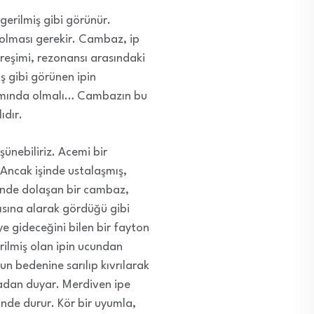
erilmiş gibi görünür.
 olması gerekir. Cambaz, ip
itreşimi, rezonansı arasındaki
ş gibi görünen ipin
lamında olmalı… Cambazın bu
ıdır.
şünebiliriz. Acemi bir
Ancak işinde ustalaşmış,
inde dolaşan bir cambaz,
ısına alarak gördüğü gibi
ye gideceğini bilen bir fayton
erilmiş olan ipin ucundan
n bedenine sarılıp kıvrılarak
kmadan duyar. Merdiven ipe
inde durur. Kör bir uyumla,