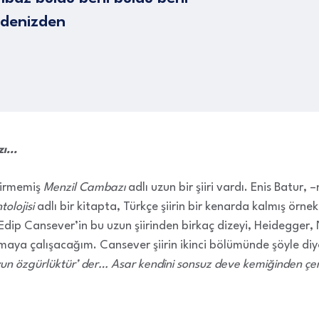
 denizden
zı…
girmemiş
Menzil Cambazı
adlı uzun bir şiiri vardı. Enis Batur,
tolojisi
adlı bir kitapta, Türkçe şiirin bir kenarda kalmış örnekl
dip Cansever’in bu uzun şiirinden birkaç dizeyi, Heidegger, 
aya çalışacağım. Cansever şiirin ikinci bölümünde şöyle diy
un özgürlüktür’ der… Asar kendini sonsuz deve kemiğinden ç