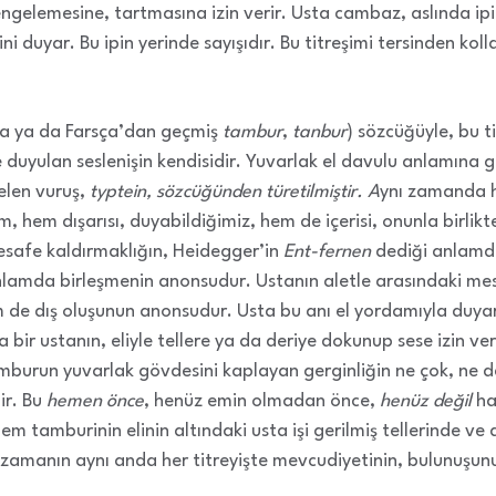
engelemesine, tartmasına izin verir. Usta cambaz, aslında ipi
mini duyar. Bu ipin yerinde sayışıdır. Bu titreşimi tersinden k
ça ya da Farsça’dan geçmiş
tambur
,
tanbur
) sözcüğüyle, bu t
e duyulan seslenişin kendisidir. Yuvarlak el davulu anlamına 
len vuruş,
typtein, sözcüğünden türetilmiştir. A
ynı zamanda h
şim, hem dışarısı, duyabildiğimiz, hem de içerisi, onunla birl
Mesafe kaldırmaklığın, Heidegger’in
Ent-fernen
dediği anlamda 
nlamda birleşmenin anonsudur. Ustanın aletle arasındaki mes
 hem de dış oluşunun anonsudur. Usta bu anı el yordamıyla duy
 bir ustanın, eliyle tellere ya da deriye dokunup sese izin v
amburun yuvarlak gövdesini kaplayan gerginliğin ne çok, ne d
ir. Bu
hemen önce
, henüz emin olmadan önce,
henüz değil
hal
Hem tamburinin elinin altındaki usta işi gerilmiş tellerinde ve
, zamanın aynı anda her titreyişte mevcudiyetinin, bulunuşunu