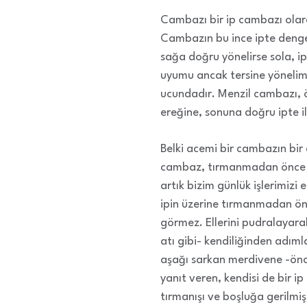
Cambazı bir ip cambazı olar
Cambazın bu ince ipte denges
sağa doğru yönelirse sola, ip 
uyumu ancak tersine yönelimle
ucundadır. Menzil cambazı,
ereğine, sonuna doğru ipte il
Belki acemi bir cambazın bir 
cambaz, tırmanmadan önce ka
artık bizim günlük işlerimi
ipin üzerine tırmanmadan önc
görmez. Ellerini pudralayarak
atı gibi- kendiliğinden adıml
aşağı sarkan merdivene -önce
yanıt veren, kendisi de bir 
tırmanışı ve boşluğa gerilmiş