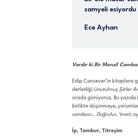
samyeli esiyordu
Ece Ayhan
Vardır ki Bir Menzil Camba
Edip Cansever’in kitaplara 
derlediği
Unutulmuş Şiirler An
orada görüyoruz. Bu yazıda E
birlikte düşünmeye, yorumlam
cambazı… Doğrulur, ‘evet; oy
İp, Tambur, Titreşim