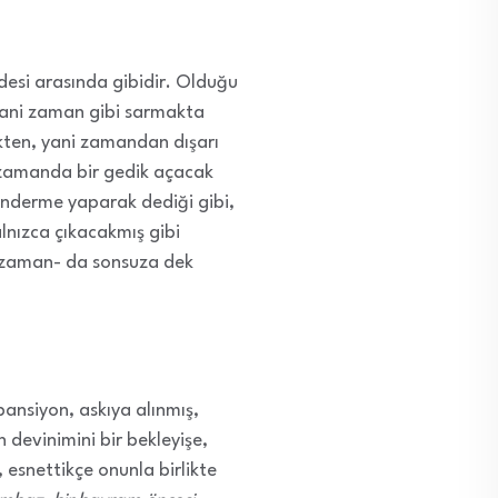
vdesi arasında gibidir. Olduğu
, yani zaman gibi sarmakta
ikten, yani zamandan dışarı
n zamanda bir gedik açacak
önderme yaparak dediği gibi,
alnızca çıkacakmış gibi
ni zaman- da sonsuza dek
ansiyon, askıya alınmış,
 devinimini bir bekleyişe,
 esnettikçe onunla birlikte