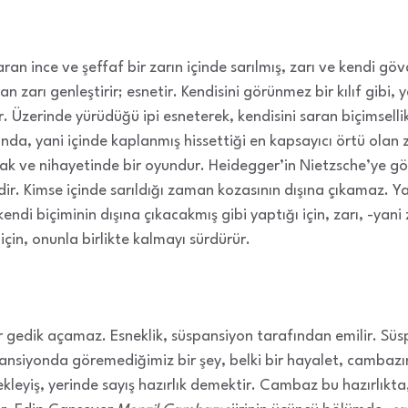
an ince ve şeffaf bir zarın içinde sarılmış, zarı ve kendi gö
an zarı genleştirir; esnetir. Kendisini görünmez bir kılıf gibi
r. Üzerinde yürüdüğü ipi esneterek, kendisini saran biçimsell
ında, yani içinde kaplanmış hissettiği en kapsayıcı örtü ola
cak ve nihayetinde bir oyundur. Heidegger’in Nietzsche’ye g
dir. Kimse içinde sarıldığı zaman kozasının dışına çıkamaz. Y
ndi biçiminin dışına çıkacakmış gibi yaptığı için, zarı, -ya
için, onunla birlikte kalmayı sürdürür.
 gedik açamaz. Esneklik, süspansiyon tarafından emilir. Süsp
ansiyonda göremediğimiz bir şey, belki bir hayalet, cambazın
kleyiş, yerinde sayış hazırlık demektir. Cambaz bu hazırlıkta,