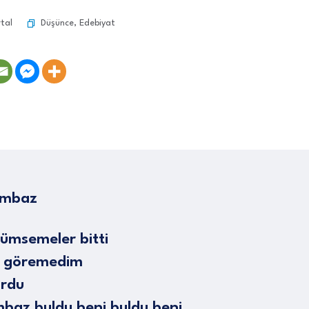
Düşünce
,
Edebiyat
tal
ambaz
ümsemeler bitti
yi göremedim
ordu
mbaz buldu beni buldu beni