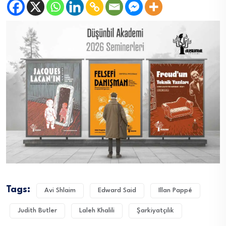
Tags:
Avi Shlaim
Edward Said
Illan Pappé
Judith Butler
Laleh Khalili
Şarkiyatçılık