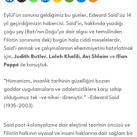
Eylül’ün sonuna geldiğimiz bu günler, Edward Said’siz 14
yıl geçirdiğimizin habercisi. Said’in, hakkında yazdığı
çoğu şey (Batı’nın Doğu’ya dair algısı ve temsilinden
Filistin sorununa dek) bugün hala ciddi meselelerdir.
Said’i anmak ve çalışmalarının ehemmiyetini hatırlatmak
için,
Judith Butler
,
Laleh Khalili
,
Avi Shlaim
ve
Illan
Pappé
ile konuştuk.
“Hümanizm, insanlık tarihinin güzelliğini bozan
gaddar uygulamalara ve adaletsizliklere karşı sahip
olduğumuz tek -ve nihai- direniştir.” –
Edward Said
(1935-2003)
Said post-kolonyalizme dair eleştirel teorinin öncüsü ve
Filistin halkının siyasal ve insani haklarına dair sağlam bir