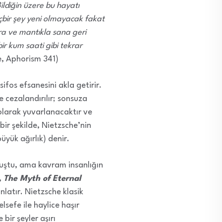
ildiğin üzere bu hayatı
çbir şey yeni olmayacak fakat
ıra ve mantıkla sana geri
r kum saati gibi tekrar
e, Aphorism 341)
ifos efsanesini akla getirir.
le cezalandırılır; sonsuza
olarak yuvarlanacaktır ve
bir şekilde, Nietzsche’nin
üyük ağırlık) denir.
muştu, ama kavram insanlığın
,
The Myth of Eternal
atır. Nietzsche klasik
elsefe ile haylice haşır
bir şeyler aşırı