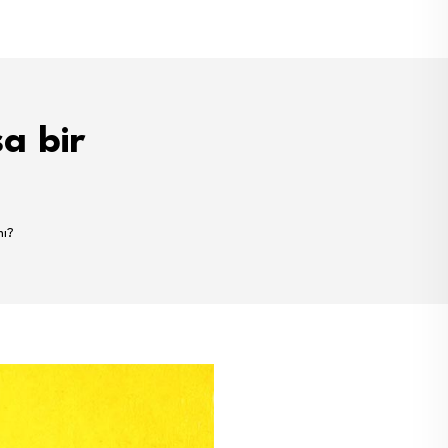
a bir
mı?