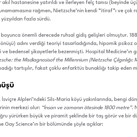
akıl hastanesine yatırıldı ve ilerleyen felç tanısı (beyinde üç
lunamamasına rağmen, Nietzsche’nin kendi “itiraf”ı ve çok ra
 yüzyıldan fazla sürdü.
ı boyunca önemli derecede ruhsal gidiş gelişleri olmuştur. 18
önüşü) adını verdiği teoriyi tasarladığında, hipomik psikoz ol
i ve bedensel şikayetlerle bezenmişti. Hospital Medicine’ın geç
che: the Misdiagnosisof the Millennium (Nietzsche Çılgınlığı: M
adığı tartışılır, fakat çoklu enfarktüs bunaklığı takip eden m
nüşü
 İsviçre Alpleri’ndeki Sils-Maria köyü yakınlarında, bengi dönü
rinin merkezi olur:
“İnsan ve zamanın ötesinde 1800 metre”
. 
ğru yürürken büyük ve piramit şeklinde bir taş görür ve bir d
he Gay Science’ın bir bölümünde şöyle açıklar: