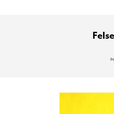
Fels
Dü