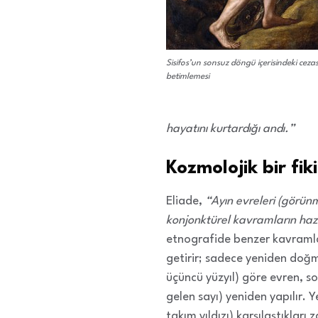
Sisifos’un sonsuz döngü içerisindeki cezas
betimlemesi
hayatını kurtardığı andı.”
Kozmolojik bir fi
Eliade,
“Ayın evreleri (görü
konjonktürel kavramların hazı
etnografide benzer kavramlar 
getirir; sadece yeniden doğm
üçüncü yüzyıl) göre evren, so
gelen sayı) yeniden yapılır.
takım yıldızı) karşılaştıklar