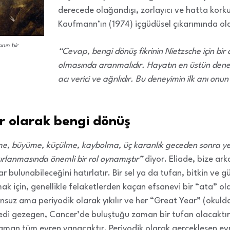
derecede olağandışı, zorlayıcı ve hatta kork
Kaufmann’ın (1974) içgüdüsel çıkarımında old
ının bir
“Cevap, bengi dönüş fikrinin Nietzsche için bir 
olmasında aranmalıdır. Hayatın en üstün deney
acı verici ve ağrılıdır. Bu deneyimin ilk anı onu
kir olarak bengi dönüş
nme, büyüme, küçülme, kaybolma, üç karanlık geceden sonra y
rlanmasında önemli bir rol oynamıştır”
diyor. Eliade, bize ark
bulunabileceğini hatırlatır. Bir sel ya da tufan, bitkin ve 
ak için, genellikle felaketlerden kaçan efsanevi bir “ata” o
nsuz ama periyodik olarak yıkılır ve her “Great Year” (okulda
 Yedi gezegen, Cancer’de buluştuğu zaman bir tufan olacaktı
ı zaman tüm evren yanacaktır. Periyodik olarak gerçekleşen ev