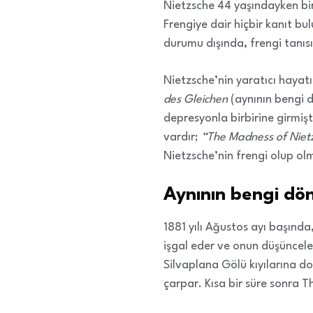
Nietzsche 44 yaşındayken bir 
Frengiye dair hiçbir kanıt bu
durumu dışında, frengi tanısı
Nietzsche’nin yaratıcı hayat
des Gleichen
(aynının bengi d
depresyonla birbirine girmişt
vardır;
“The Madness of Nietzs
Nietzsche’nin frengi olup olm
Aynının bengi dö
1881 yılı Ağustos ayı başında,
işgal eder ve onun düşüncele
Silvaplana Gölü kıyılarına do
çarpar. Kısa bir süre sonra T