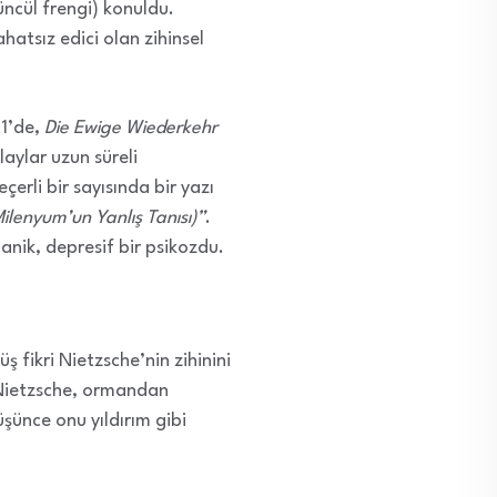
üncül frengi) konuldu.
hatsız edici olan zihinsel
81’de,
Die Ewige Wiederkehr
aylar uzun süreli
erli bir sayısında bir yazı
ilenyum’un Yanlış Tanısı)”
.
anik, depresif bir psikozdu.
ş fikri Nietzsche’nin zihinini
Nietzsche, ormandan
üşünce onu yıldırım gibi