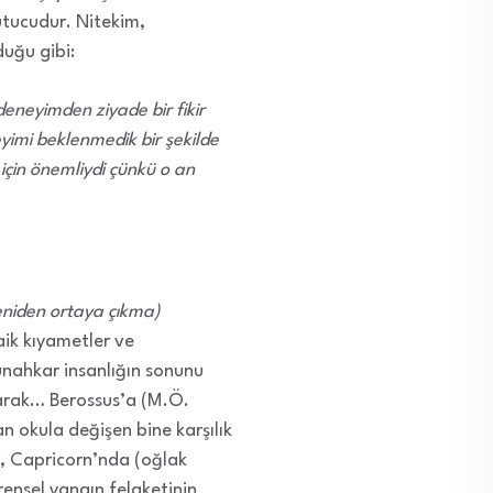
utucudur. Nitekim,
uğu gibi:
deneyimden ziyade bir fikir
imi beklenmedik bir şekilde
n için önemliydi çünkü o an
eniden ortaya çıkma)
aik kıyametler ve
günahkar insanlığın sonunu
larak… Berossus’a (M.Ö.
n okula değişen bine karşılık
r, Capricorn’nda (oğlak
rensel yangın felaketinin