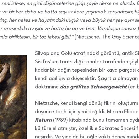
eni izlese, en gizli düşüncelerine girip şöyle derse ne olurdu: B
 ve bir kez daha ve hatta sayısız kere yaşamak zorundasın; hi
vinç, her nefes ve hayatındaki küçük veya büyük her şey aynı s
arasındaki ay ışığı ve hatta bu an ve ben. Varoluşun sonsuz bi
 birliktesin, bir toz lekesi gibi!”
(Nietzsche, The Gay Scienc
Silvaplana Gölü etrafındaki görüntü, antik Sis
Sisifos’un itaatsizliği tanrılar tarafından şöy
kadar bir dağın tepesinden bir kaya parçası 
kendi ağılığıyla düşecektir. Şaşırtıcı olmayan 
doktrinine
das größtes Schwergewicht
(en b
Nietzsche, kendi bengi dönüş fikrini oluştur
düşünce tarihi için yeni değildi. Mircea Eliade
Return
(1989) kitabında bunu tamamen aydınl
kültüre el atmıştır, özellikle Sokrates öncesi f
neşirdir. Ve yine de bu öğle vakti deneyiminde 