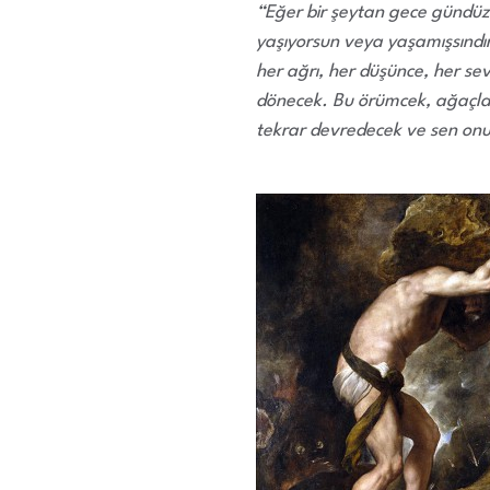
“Eğer bir şeytan gece gündüz s
yaşıyorsun veya yaşamışsındır
her ağrı, her düşünce, her se
dönecek. Bu örümcek, ağaçlar 
tekrar devredecek ve sen onunla