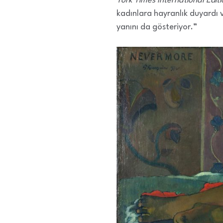
York Times International Editi
kadınlara hayranlık duyardı v
yanını da gösteriyor.”