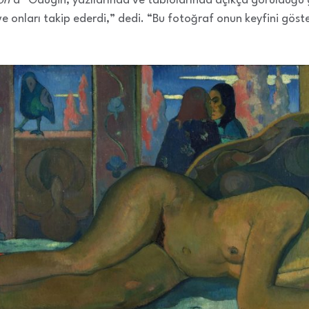
on
’a “Gaugin, yazılarında ve tablolarında açıkça görüldüğü g
e onları takip ederdi,” dedi. “Bu fotoğraf onun keyfini göste