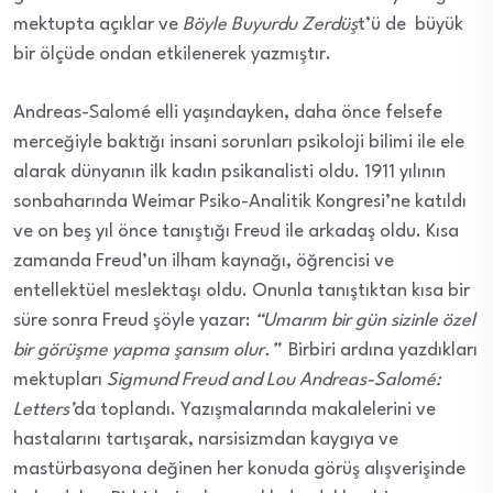
mektupta açıklar ve
Böyle Buyurdu Zerdüş
t’ü de büyük
bir ölçüde ondan etkilenerek yazmıştır.
Andreas-Salomé elli yaşındayken, daha önce felsefe
merceğiyle baktığı insani sorunları psikoloji bilimi ile ele
alarak dünyanın ilk kadın psikanalisti oldu. 1911 yılının
sonbaharında Weimar Psiko-Analitik Kongresi’ne katıldı
ve on beş yıl önce tanıştığı Freud ile arkadaş oldu. Kısa
zamanda Freud’un ilham kaynağı, öğrencisi ve
entellektüel meslektaşı oldu. Onunla tanıştıktan kısa bir
süre sonra Freud şöyle yazar:
“Umarım bir gün sizinle özel
bir görüşme yapma şansım olur.”
Birbiri ardına yazdıkları
mektupları
Sigmund Freud and Lou Andreas-Salomé:
Letters’
da toplandı. Yazışmalarında makalelerini ve
hastalarını tartışarak, narsisizmdan kaygıya ve
mastürbasyona değinen her konuda görüş alışverişinde