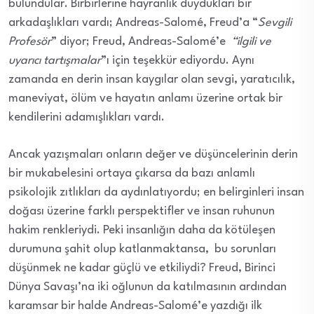
bulundular. Birbirlerine hayranlık duydukları bir
arkadaşlıkları vardı; Andreas-Salomé, Freud’a “
Sevgili
Profesör
” diyor; Freud, Andreas-Salomé’e
“ilgili ve
uyarıcı tartışmalar
”ı için teşekkür ediyordu. Aynı
zamanda en derin insan kaygılar olan sevgi, yaratıcılık,
maneviyat, ölüm ve hayatın anlamı üzerine ortak bir
kendilerini adamışlıkları vardı.
Ancak yazışmaları onların değer ve düşüncelerinin derin
bir mukabelesini ortaya çıkarsa da bazı anlamlı
psikolojik zıtlıkları da aydınlatıyordu; en belirginleri insan
doğası üzerine farklı perspektifler ve insan ruhunun
hakim renkleriydi. Peki insanlığın daha da kötüleşen
durumuna şahit olup katlanmaktansa, bu sorunları
düşünmek ne kadar güçlü ve etkiliydi? Freud, Birinci
Dünya Savaşı’na iki oğlunun da katılmasının ardından
karamsar bir halde Andreas-Salomé’e yazdığı ilk