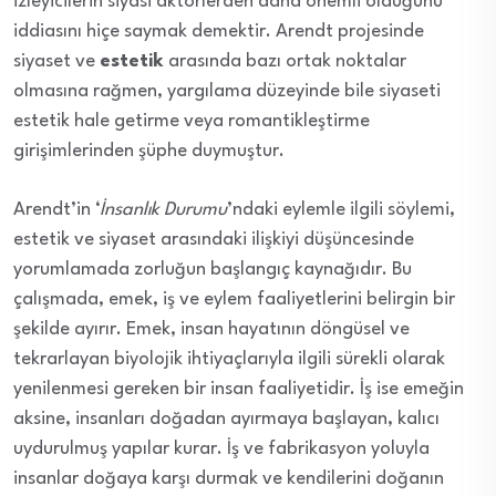
izleyicilerin siyasi aktörlerden daha önemli olduğunu
iddiasını hiçe saymak demektir. Arendt projesinde
siyaset ve
estetik
arasında bazı ortak noktalar
olmasına rağmen, yargılama düzeyinde bile siyaseti
estetik hale getirme veya romantikleştirme
girişimlerinden şüphe duymuştur.
Arendt’in ‘
İnsanlık Durumu
’ndaki eylemle ilgili söylemi,
estetik ve siyaset arasındaki ilişkiyi düşüncesinde
yorumlamada zorluğun başlangıç kaynağıdır. Bu
çalışmada, emek, iş ve eylem faaliyetlerini belirgin bir
şekilde ayırır. Emek, insan hayatının döngüsel ve
tekrarlayan biyolojik ihtiyaçlarıyla ilgili sürekli olarak
yenilenmesi gereken bir insan faaliyetidir. İş ise emeğin
aksine, insanları doğadan ayırmaya başlayan, kalıcı
uydurulmuş yapılar kurar. İş ve fabrikasyon yoluyla
insanlar doğaya karşı durmak ve kendilerini doğanın