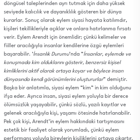
döngüsel taleplerinden ayrı tutmak için daha yüksek
seviyede kalıcılık ve dayanıklılık gösteren bir dünya
kurarlar. Sonuç olarak eylem siyasi hayata katılımdır,
kişileri tekillikleriyle açıklar ve onlara hatırlanma fırsatı
verir. Eylem Arendt için önemlidir; çünkü kelimeler ve
fiiller aracılığıyla insanlar kendilerine özgü eylemleri
başarabilir. ‘
İnsanlık Durumu
’nda “
İnsanlar, eylemde ve
konuşmada kim olduklarını gösterir, benzersiz kişisel
kimliklerini aktif olarak ortaya koyar ve böylece insan
dünyasında kendi görünümlerini oluştururlar
” demiştir.
Başka bir anlatımla, siyasi eylem “kim” in kim olduğunu
ifşa eder. Ayrıca insan, siyasi eylem yoluyla bir derece
ölümsüzlük yaşayabilir, çünkü sözlü, yazılı kayıtlar ve
gelenek aracılığıyla kişi, yaşamı ötesinde hatırlanabilir.
Pek çok kişi, Arendt’in eylem hakkındaki tartışmasını
estetik bir faaliyet olarak yorumladı, çünkü eylem
performans yoluyla bireylerin kişiliklerini ortaya çıkartır.