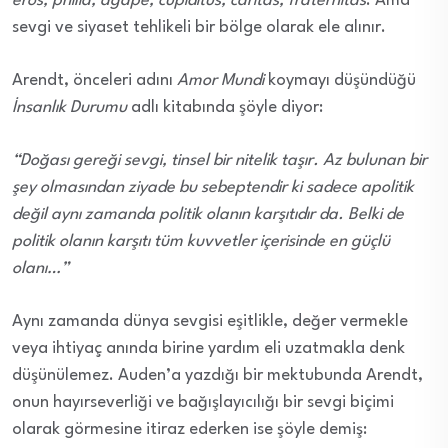
eros, philia, agape, cupiditus, caritas, fraternitas
. Ama
sevgi ve siyaset tehlikeli bir bölge olarak ele alınır.
Arendt, önceleri adını
Amor Mundi
koymayı düşündüğü
İnsanlık Durumu
adlı kitabında şöyle diyor:
“Doğası gereği sevgi, tinsel bir nitelik taşır. Az bulunan bir
şey olmasından ziyade bu sebeptendir ki sadece apolitik
değil aynı zamanda politik olanın karşıtıdır da. Belki de
politik olanın karşıtı tüm kuvvetler içerisinde en güçlü
olanı…”
Aynı zamanda dünya sevgisi eşitlikle, değer vermekle
veya ihtiyaç anında birine yardım eli uzatmakla denk
düşünülemez. Auden’a yazdığı bir mektubunda Arendt,
onun hayırseverliği ve bağışlayıcılığı bir sevgi biçimi
olarak görmesine itiraz ederken ise şöyle demiş: