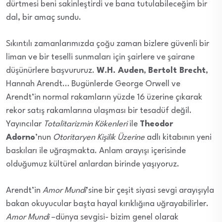
dürtmesi beni sakinleştirdi ve bana tutulabileceğim bir
dal, bir amaç sundu.
Sıkıntılı zamanlarımızda çoğu zaman bizlere güvenli bir
liman ve bir teselli sunmaları için şairlere ve şairane
düşünürlere başvururuz.
W.H. Auden
,
Bertolt Brecht
,
Hannah Arendt… Bugünlerde George Orwell ve
Arendt’in normal rakamların yüzde 16 üzerine çıkarak
rekor satış rakamlarına ulaşması bir tesadüf değil.
Yayıncılar
Totalitarizmin Kökenleri
ile
Theodor
Adorno
’nun
Otoritaryen Kişilik Üzerine
adlı kitabının yeni
baskıları ile uğraşmakta. Anlam arayışı içerisinde
olduğumuz kültürel anlardan birinde yaşıyoruz.
Arendt’in
Amor Mundi
’sine bir çeşit siyasi sevgi arayışıyla
bakan okuyucular başta hayal kırıklığına uğrayabilirler.
Amor Mundi
–dünya sevgisi- bizim genel olarak