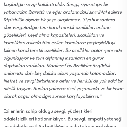
başladığın sevgi hakikati oldu. Sevgi, siyaset için bir
yabancıdan ibarettir ve eğer aralarındaki sınır ihlal edilirse
ikiyüzlülük dışında bir şeye ulaşılamaz. Siyahi insanlara
dair vurguladığın tüm karakteristik özellikler, onların
güzellikleri, keyif alma kapasiteleri, sıcaklıkları ve
insanlıkları aslında tüm ezilen insanlarca paylaşıldığı iyi
bilinen karakteristik özellikler. Bu özellikler acılar içerisinde
olgunlaşıyor ve tüm dışlanmış insanların en gurur
duydukları varlıkları. Maalesef bu özellikler özgürlük
anlarında dahi beş dakika olsun yaşamda kalamadılar.
Nefret ve sevgi birbirlerine aitler ve her ikisi de yok edici bir
nitelik taşıyor. Bunları yalnızca özel yaşamında ve bir insan
olarak özgür olmadığın sürece karşılayabilirsin.”
Ezilenlerin sahip olduğu sevgi, yüzleştikleri
adaletsizlikleri katlanır kılıyor. Bu sevgi, empati yeteneği
ve adaletle eşitliğe bağlılığıyla birlikte kamusal alana