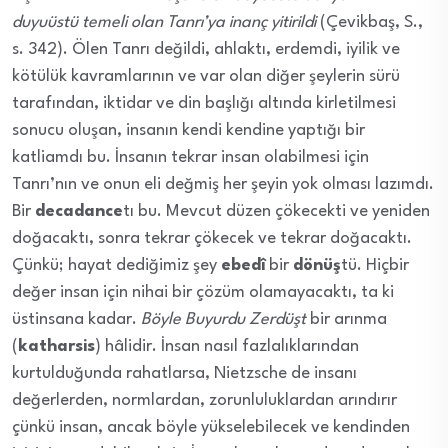
duyuüstü temeli olan Tanrı’ya inanç yitirildi
(Çevikbaş, S.,
s. 342). Ölen Tanrı değildi, ahlaktı, erdemdi, iyilik ve
kötülük kavramlarının ve var olan diğer şeylerin sürü
tarafından, iktidar ve din başlığı altında kirletilmesi
sonucu oluşan, insanın kendi kendine yaptığı bir
katliamdı bu. İnsanın tekrar insan olabilmesi için
Tanrı’nın ve onun eli değmiş her şeyin yok olması lazımdı.
Bir
decadance
tı bu. Mevcut düzen çökecekti ve yeniden
doğacaktı, sonra tekrar çökecek ve tekrar doğacaktı.
Çünkü; hayat dediğimiz şey
ebedî
bir
dönüş
tü. Hiçbir
değer insan için nihai bir çözüm olamayacaktı, ta ki
üstinsana kadar.
Böyle Buyurdu Zerdüşt
bir arınma
(
katharsis
) hâlidir. İnsan nasıl fazlalıklarından
kurtulduğunda rahatlarsa, Nietzsche de insanı
değerlerden, normlardan, zorunluluklardan arındırır
çünkü insan, ancak böyle yükselebilecek ve kendinden