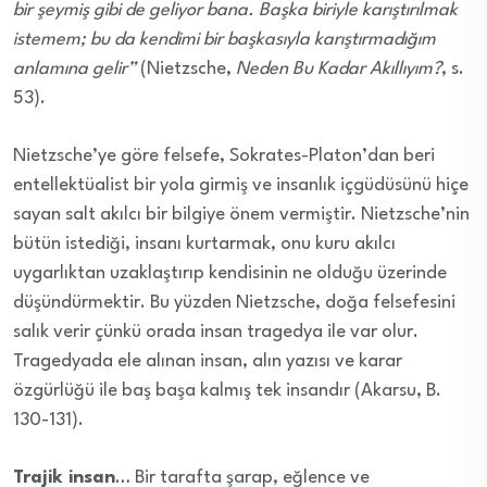
bir şeymiş gibi de geliyor bana. Başka biriyle karıştırılmak
istemem; bu da kendimi bir başkasıyla karıştırmadığım
anlamına gelir”
(Nietzsche,
Neden Bu Kadar Akıllıyım?
, s.
53).
Nietzsche’ye göre felsefe, Sokrates-Platon’dan beri
entellektüalist bir yola girmiş ve insanlık içgüdüsünü hiçe
sayan salt akılcı bir bilgiye önem vermiştir. Nietzsche’nin
bütün istediği, insanı kurtarmak, onu kuru akılcı
uygarlıktan uzaklaştırıp kendisinin ne olduğu üzerinde
düşündürmektir. Bu yüzden Nietzsche, doğa felsefesini
salık verir çünkü orada insan tragedya ile var olur.
Tragedyada ele alınan insan, alın yazısı ve karar
özgürlüğü ile baş başa kalmış tek insandır (Akarsu, B.
130-131).
Trajik insan
… Bir tarafta şarap, eğlence ve