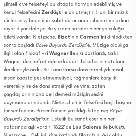
şiirsellik ve felsefeyi bu kitapta harman edebilmiş ve
kendi felsefesini
Zerdüşt
ile anlatmıştır. Hani bir müzik
dinlersiniz, bedeniniz sabit durur ama ruhunuz ve aklınız
diyar diyar dolaşır. Bu yüzden notaların her yolculuğa
bileti vardır. Nietzsche,
Bizet
’nin
Carmen
’ini dinledikten
sonra başladı
Böyle Buyurdu Zerdüşt
’e. Müziğe oldukça
ilgili olan filozof –ki
Wagner
ile sıkı dostlardı, ta ki
Wagner’den nefret edene kadar– felsefesini notaların
ilmekleriyle ördü. Bir Tanrı varsa dans etmeliydi misal,
insan kaosta pes etmemeliydi, rağmenlere karşılık
vererek yine de dans etmeliydi ve yine, zaten
çağdaşlarının ona deli demesi müziğin sesini
duymamalarındandı. Nietzsche’nin felsefesi başlı başına
bir senfonidir. Bu senfoninin yazıldığı kitap ise;
Böyle
Buyurdu Zerdüşt
’tür. Üstelik bu sanat eserinin her
notasında aşk vardır. 1822’de
Lou Salome
ile buluştu
Nietzsche… Deliliği ikiye katlandı filozofun; âşık oldu.