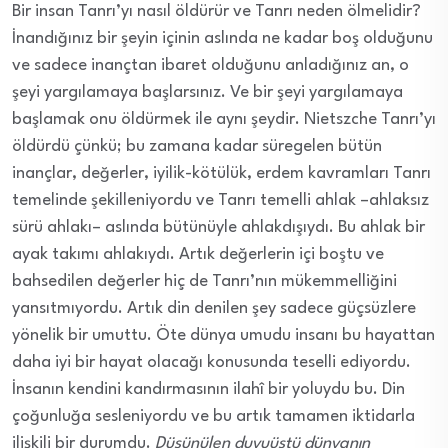
Bir insan Tanrı’yı nasıl öldürür ve Tanrı neden ölmelidir?
İnandığınız bir şeyin içinin aslında ne kadar boş olduğunu
ve sadece inançtan ibaret olduğunu anladığınız an, o
şeyi yargılamaya başlarsınız. Ve bir şeyi yargılamaya
başlamak onu öldürmek ile aynı şeydir. Nietszche Tanrı’yı
öldürdü çünkü; bu zamana kadar süregelen bütün
inançlar, değerler, iyilik-kötülük, erdem kavramları Tanrı
temelinde şekilleniyordu ve Tanrı temelli ahlak –ahlaksız
sürü ahlakı– aslında bütünüyle ahlakdışıydı. Bu ahlak bir
ayak takımı ahlakıydı. Artık değerlerin içi boştu ve
bahsedilen değerler hiç de Tanrı’nın mükemmelliğini
yansıtmıyordu. Artık din denilen şey sadece güçsüzlere
yönelik bir umuttu. Öte dünya umudu insanı bu hayattan
daha iyi bir hayat olacağı konusunda teselli ediyordu.
İnsanın kendini kandırmasının ilahî bir yoluydu bu. Din
çoğunluğa sesleniyordu ve bu artık tamamen iktidarla
ilişkili bir durumdu.
Düşünülen duyuüstü dünyanın