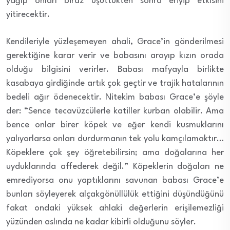
yağıp onları biraz üşüttükten sonra eriyip etkisini
yitirecektir.
Kendileriyle yüzleşemeyen ahali, Grace’in gönderilmesi
gerektiğine karar verir ve babasını arayıp kızın orada
olduğu bilgisini verirler. Babası mafyayla birlikte
kasabaya girdiğinde artık çok geçtir ve trajik hatalarının
bedeli ağır ödenecektir. Nitekim babası Grace’e şöyle
der: “Sence tecavüzcülerle katiller kurban olabilir. Ama
bence onlar birer köpek ve eğer kendi kusmuklarını
yalıyorlarsa onları durdurmanın tek yolu kamçılamaktır…
Köpeklere çok şey öğretebilirsin; ama doğalarına her
uyduklarında affederek değil.” Köpeklerin doğaları ne
emrediyorsa onu yaptıklarını savunan babası Grace’e
bunları söyleyerek alçakgönüllülük ettiğini düşündüğünü
fakat ondaki yüksek ahlaki değerlerin erişilemezliği
yüzünden aslında ne kadar kibirli olduğunu söyler.