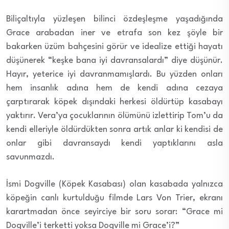
Biliçaltıyla yüzleşen bilinci özdeşleşme yaşadığında
Grace arabadan iner ve etrafa son kez şöyle bir
bakarken üzüm bahçesini görür ve idealize ettiği hayatı
düşünerek “keşke bana iyi davransalardı” diye düşünür.
Hayır, yeterice iyi davranmamışlardı. Bu yüzden onları
hem insanlık adına hem de kendi adına cezaya
çarptırarak köpek dışındaki herkesi öldürtüp kasabayı
yaktırır. Vera’ya çocuklarının ölümünü izlettirip Tom’u da
kendi elleriyle öldürdükten sonra artık anlar ki kendisi de
onlar gibi davransaydı kendi yaptıklarını asla
savunmazdı.
İsmi Dogville (Köpek Kasabası) olan kasabada yalnızca
köpeğin canlı kurtulduğu filmde Lars Von Trier, ekranı
karartmadan önce seyirciye bir soru sorar: “Grace mi
Dogville’i terketti yoksa Dogville mi Grace’i?”