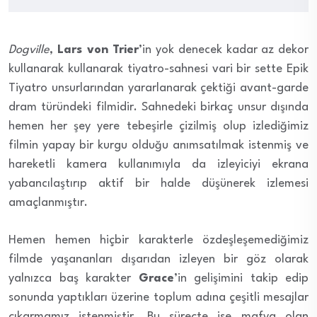
Dogville
,
Lars von Trier
’in yok denecek kadar az dekor
kullanarak kullanarak tiyatro-sahnesi vari bir sette Epik
Tiyatro unsurlarından yararlanarak çektiği avant-garde
dram türündeki filmidir. Sahnedeki birkaç unsur dışında
hemen her şey yere tebeşirle çizilmiş olup izlediğimiz
filmin yapay bir kurgu olduğu anımsatılmak istenmiş ve
hareketli kamera kullanımıyla da izleyiciyi ekrana
yabancılaştırıp aktif bir halde düşünerek izlemesi
amaçlanmıştır.
Hemen hemen hiçbir karakterle özdeşleşemediğimiz
filmde yaşananları dışarıdan izleyen bir göz olarak
yalnızca baş karakter
Grace
’in gelişimini takip edip
sonunda yaptıkları üzerine toplum adına çeşitli mesajlar
çıkarmamız istenmiştir. Bu süreçte ise mafya olan