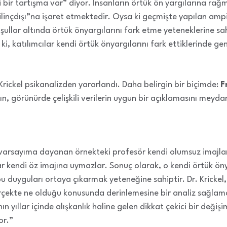
 bir tartışma var” diyor. İnsanların örtük ön yargılarına rağ
“bilinçdışı”na işaret etmektedir. Oysa ki geçmişte yapılan ampi
 koşullar altında örtük önyargılarını fark etme yeteneklerine sa
 ki, katılımcılar kendi örtük önyargılarını fark ettiklerinde gen
 Krickel psikanalizden yararlandı. Daha belirgin bir biçimde:
F
ın, görünürde çelişkili verilerin uygun bir açıklamasını meydana
e, varsayıma dayanan örnekteki profesör kendi olumsuz imajla
ar kendi öz imajına uymazlar. Sonuç olarak, o kendi örtük öny
u duyguları ortaya çıkarmak yeteneğine sahiptir. Dr. Krickel, 
rçekte ne olduğu konusunda derinlemesine bir analiz sağlamakt
n yıllar içinde alışkanlık haline gelen dikkat çekici bir deği
or.”