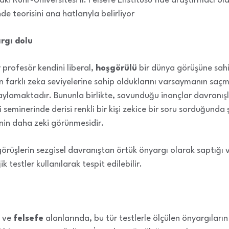
aki Ruhr-Universitesi II. Felsefe Enstitüsü’nde araştırmacı o
nde teorisini ana hatlarıyla belirliyor
rgı dolu
 profesör kendini liberal,
hoşgörülü
bir dünya görüşüne sahip
ın farklı zeka seviyelerine sahip olduklarını varsaymanın saçm
lamaktadır. Bununla birlikte, savunduğu inançlar davranışla
seminerinde derisi renkli bir kişi zekice bir soru sorduğunda ş
inin daha zeki görünmesidir.
görüşlerin sezgisel davranıştan örtük önyargı olarak saptığı 
ik testler kullanılarak tespit edilebilir.
ve
felsefe
alanlarında, bu tür testlerle ölçülen önyargıların