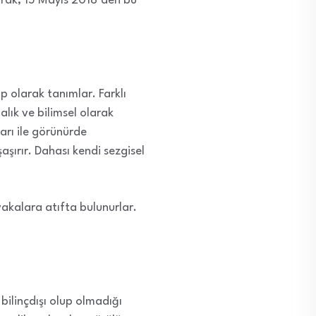
larak, 15 Mayıs 2018’den bu
 olarak tanımlar. Farklı
alık ve bilimsel olarak
rı ile görünürde
aşırır. Dahası kendi sezgisel
vakalara atıfta bulunurlar.
 bilinçdışı olup olmadığı