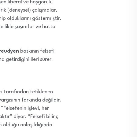
men liberal ve hoşgörülü
rik (deneysel) çalışmalar,
hip olduklarını göstermiştir.
ellikle şaşırırlar ve hatta
reudyen
baskının felsefi
 getirdiğini ileri sürer.
rı tarafından tetiklenen
argısının farkında değildir.
“Felsefenin işlevi, her
ır” diyor. “Felsefî bilinç
şim olduğu anlaşıldığında