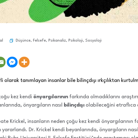
Düşünce
,
Felsefe
,
Psikanaliz
,
Psikoloji
,
Sosyoloji
al
irli olarak tanımlayan insanlar bile bilinçdışı ırkçılıktan kurtu
 çoğu kez kendi
önyargılarının
farkında olmadıklarını araştır
nlarında, önyargıların nasıl
bilinçdışı
olabileceğini etraflıca 
ate Krickel, insanların neden çoğu kez kendi önyargılarının f
yararlandı. Dr. Krickel kendi beyanlarında, önyargıların nasıl 