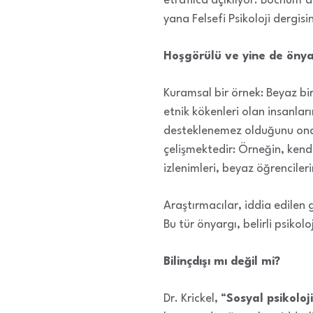
etraflıca açıklıyor. Bochum’d
yana Felsefi Psikoloji dergisi
Hoşgörülü ve yine de önya
Kuramsal bir örnek: Beyaz bir
etnik kökenleri olan insanlar
desteklenemez olduğunu onay
çelişmektedir: Örneğin, kendi 
izlenimleri, beyaz öğrenciler
Araştırmacılar, iddia edilen 
Bu tür önyargı, belirli psikoloj
Bilinçdışı mı değil mi?
Dr. Krickel, “
Sosyal psikoloji