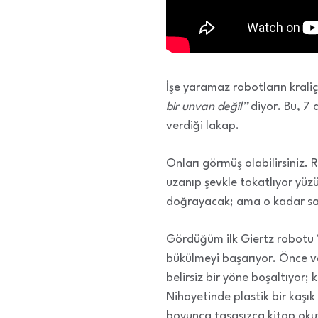
İşe yaramaz robotların kraliç
bir unvan değil”
diyor. Bu, 7 
verdiği lakap.
Onları görmüş olabilirsiniz.
uzanıp şevkle tokatlıyor yüz
doğrayacak; ama o kadar sal
Gördüğüm ilk Giertz robotu “
bükülmeyi başarıyor. Önce va
belirsiz bir yöne boşaltıyor;
Nihayetinde plastik bir kaşı
boyunca tasasızca kitap okuy