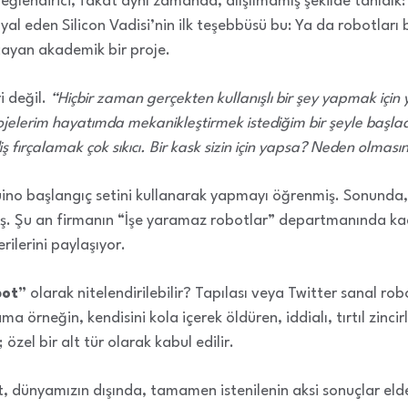
i eğlendirici, fakat aynı zamanda, alışılmamış şekilde tanıdık:
l eden Silicon Vadisi’nin ilk teşebbüsü bu: Ya da robotları 
ayan akademik bir proje.
i değil.
“Hiçbir zaman gerçekten kullanışlı bir şey yapmak için
elerim hayatımda mekanikleştirmek istediğim bir şeyle başladı.
ş fırçalamak çok sıkıcı. Bir kask sizin için yapsa? Neden olması
duino başlangıç setini kullanarak yapmayı öğrenmiş. Sonunda,
ş. Şu an firmanın “İşe yaramaz robotlar” departmanında kad
ilerini paylaşıyor.
bot”
olarak nitelendirilebilir? Tapılası veya Twitter sanal rob
 örneğin, kendisini kola içerek öldüren, iddialı, tırtıl zincirl
 özel bir alt tür olarak kabul edilir.
, dünyamızın dışında, tamamen istenilenin aksi sonuçlar elde