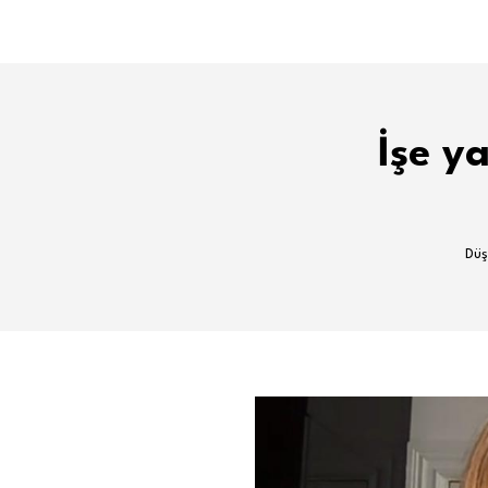
İşe y
Düş