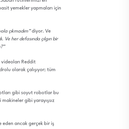
 Sabah rutinlerimizi en
basit yemekler yapmaları için
 yola çıkmadım”
diyor. Ve
 Ve her defasında çılgın bir
n?”
 videoları Reddit
rolu olarak çalışıyor; tüm
otları gibi soyut robotlar bu
i makineler gibi yarayışsız
 eden ancak gerçek bir iş