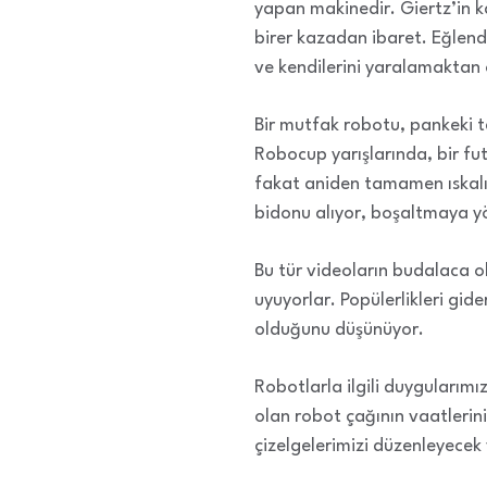
yapan makinedir. Giertz’in k
birer kazadan ibaret. Eğlendir
ve kendilerini yaralamaktan o
Bir mutfak robotu, pankeki t
Robocup yarışlarında, bir f
fakat aniden tamamen ıskalı
bidonu alıyor, boşaltmaya yö
Bu tür videoların budalaca ol
uyuyorlar. Popülerlikleri gid
olduğunu düşünüyor.
Robotlarla ilgili duygularım
olan robot çağının vaatlerini 
çizelgelerimizi düzenleyecek