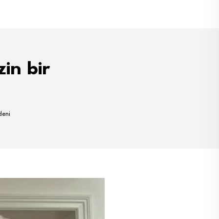
in bir
deni