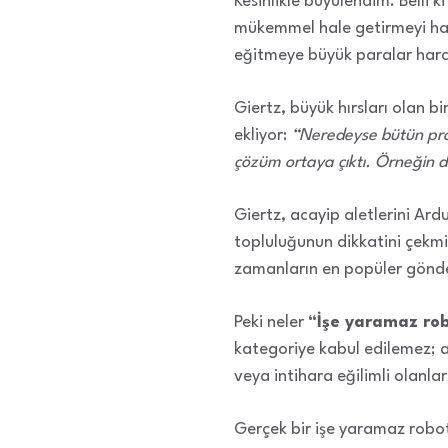
Kesinlikle büyülendim. Belli k
mükemmel hale getirmeyi haya
eğitmeye büyük paralar harc
Giertz, büyük hırsları olan bir
ekliyor:
“Neredeyse bütün proj
çözüm ortaya çıktı. Örneğin di
Giertz, acayip aletlerini Ar
topluluğunun dikkatini çekmi
zamanların en popüler gönder
Peki neler
“İşe yaramaz ro
kategoriye kabul edilemez; ama
veya intihara eğilimli olanlar;
Gerçek bir işe yaramaz robot