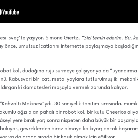
esi İsveç’te yaşıyor. Simone Giertz,
“Sizi temin ederim. Bu, ke
ay önce, umutsuz icatlarını internette paylaşmaya başladığın
 Robot kol, dudağına ruju sürmeye çalışıyor ya da “uyandırma
ünü. Kabusvari bir icat, metal yaylara tutturulmuş iki mekani
dırgan ki domatesleri maşayla vermek zorunda kalıyor.
Kahvaltı Makinesi”ydi. 30 saniyelik tanıtım sırasında, mümkü
kumlu ağzı olan pahalı bir robot kol, bir kutu Cheerios alıy
 kâseyi yere bırakıyor; sonra nispeten daha büyük bir başarıyla
k buluyor, gevreklerden biraz almaya kalkıyor; ancak başaram
or ya da arada sırada bir kaşık almak için eğiliyor.