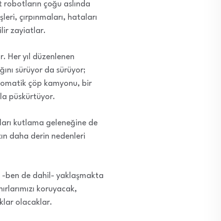
t robotların çoğu aslında
şleri, çırpınmaları, hataları
ir zayiatlar.
r. Her yıl düzenlenen
ını sürüyor da sürüyor;
tomatik çöp kamyonu, bir
la püskürtüyor.
kları kutlama geleneğine de
zın daha derin nedenleri
rı -ben de dahil- yaklaşmakta
nırlarımızı koruyacak,
klar olacaklar.