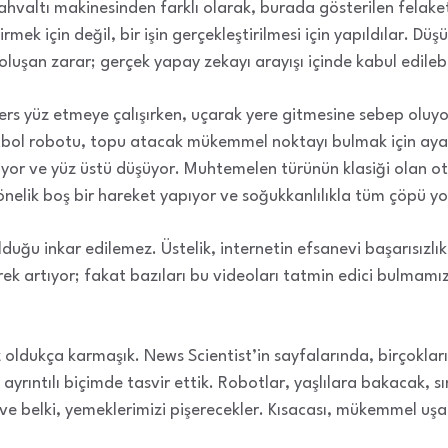
ahvaltı makinesinden farklı olarak, burada gösterilen felake
mek için değil, bir işin gerçekleştirilmesi için yapıldılar. Düşü
luşan zarar; gerçek yapay zekayı arayışı içinde kabul edilebil
ers yüz etmeye çalışırken, uçarak yere gitmesine sebep oluyo
utbol robotu, topu atacak mükemmel noktayı bulmak için ayağ
yor ve yüz üstü düşüyor. Muhtemelen türünün klasiği olan o
nelik boş bir hareket yapıyor ve soğukkanlılıkla tüm çöpü yo
duğu inkar edilemez. Üstelik, internetin efsanevi başarısızlı
erek artıyor; fakat bazıları bu videoları tatmin edici bulmamı
ız oldukça karmaşık. News Scientist’in sayfalarında, birçokla
ayrıntılı biçimde tasvir ettik. Robotlar, yaşlılara bakacak, sı
 ve belki, yemeklerimizi pişerecekler. Kısacası, mükemmel uşa