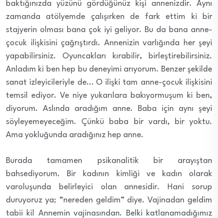
baktığınızda yüzünü gördüğünüz kişi annenizdir. Aynı
zamanda atölyemde çalışırken de fark ettim ki bir
stajyerin olması bana çok iyi geliyor. Bu da bana anne-
çocuk ilişkisini çağrıştırdı. Annenizin varlığında her şeyi
yapabilirsiniz. Oyuncakları kırabilir, birleştirebilirsiniz.
Anladım ki ben hep bu deneyimi arıyorum. Benzer şekilde
sanat izleyicileriyle de… O ilişki tam anne-çocuk ilişkisini
temsil ediyor. Ve niye yukarılara bakıyormuşum ki ben,
diyorum. Aslında aradığım anne. Baba için aynı şeyi
söyleyemeyeceğim. Çünkü baba bir vardı, bir yoktu.
Ama yokluğunda aradığınız hep anne.
Burada tamamen psikanalitik bir arayıştan
bahsediyorum. Bir kadının kimliği ve kadın olarak
varoluşunda belirleyici olan annesidir. Hani sorup
duruyoruz ya; “nereden geldim” diye. Vajinadan geldim
tabii ki! Annemin vajinasından. Belki katlanamadığımız