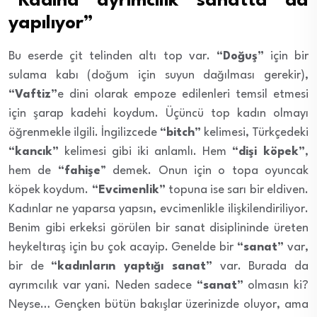
“Kadına ayrımcılık sanatta da
yapılıyor”
Bu eserde çit telinden altı top var.
“Doğuş”
için bir
sulama kabı (doğum için suyun dağılması gerekir),
“Vaftiz”
e dini olarak empoze edilenleri temsil etmesi
için şarap kadehi koydum. Üçüncü top kadın olmayı
öğrenmekle ilgili. İngilizcede
“bitch”
kelimesi, Türkçedeki
“kancık”
kelimesi gibi iki anlamlı. Hem
“dişi köpek”
,
hem de
“fahişe
” demek. Onun için o topa oyuncak
köpek koydum.
“Evcimenlik”
topuna ise sarı bir eldiven.
Kadınlar ne yaparsa yapsın, evcimenlikle ilişkilendiriliyor.
Benim gibi erkeksi görülen bir sanat disiplininde üreten
heykeltıraş için bu çok acayip. Genelde bir
“sanat”
var,
bir de
“kadınların yaptığı sanat”
var. Burada da
ayrımcılık var yani. Neden sadece
“sanat”
olmasın ki?
Neyse… Gençken bütün bakışlar üzerinizde oluyor, ama