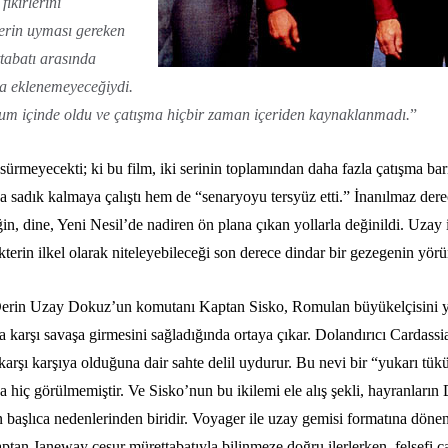
ikirlerini
lerin uyması gereken
ttabatı arasında
a eklenemeyeceğiydi.
um içinde oldu ve çatışma hiçbir zaman içeriden kaynaklanmadı.
”
sürmeyecekti; ki bu film, iki serinin toplamından daha fazla çatışma bar
sadık kalmaya çalıştı hem de “senaryoyu tersyüz etti.” İnanılmaz dere
ğin, dine, Yeni Nesil’de nadiren ön plana çıkan yollarla değinildi. Uza
kterin ilkel olarak niteleyebileceği son derece dindar bir gezegenin yö
, Derin Uzay Dokuz’un komutanı Kaptan Sisko, Romulan büyükelçisini y
karşı savaşa girmesini sağladığında ortaya çıkar. Dolandırıcı Cardassi
 karşı karşıya olduğuna dair sahte delil uydurur. Bu nevi bir “yukarı tük
hiç görülmemiştir. Ve Sisko’nun bu ikilemi ele alış şekli, hayranların
nin başlıca nedenlerinden biridir. Voyager ile uzay gemisi formatına d
an Janeway cesur mürettabatıyla bilinmeze doğru ilerlerken, felsefi ça