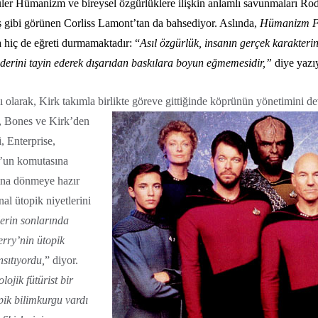
ler Hümanizm ve bireysel özgürlüklere ilişkin anlamlı savunmaları Rod
ş gibi görünen Corliss Lamont’tan da bahsediyor. Aslında,
Hümanizm Fe
 hiç de eğreti durmamaktadır: “
Asıl özgürlük, insanın gerçek karakter
derini tayin ederek dışarıdan baskılara boyun eğmemesidir,”
diye yazı
nı olarak, Kirk takımla birlikte göreve gittiğinde köprünün yönetimini 
, Bones ve Kirk’den
, Enterprise,
t’un komutasına
rana dönmeye hazır
al ütopik niyetlerini
lerin sonlarında
erry’nin ütopik
nsıtıyordu,
” diyor.
ojik fütürist bir
opik bilimkurgu vardı