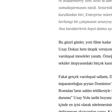
ve Roddenberry Yeni Nesil’in tüm f
somutlaştırmasını istedi. Senarist
kurallardan biri, Enterprise müre
herhangi bir çatışmanın senaryoy
Ana karakterlerin hepsi daima uy
Bu güzel günler, yeni filme kadar 
Uzay Dokuz hem ütopik versiyona 
varoluşsal meseleler yarattı. Örne
seküler ütopyasındaki birçok kara
Fakat gerçek varoluşsal sallantı
imparatorluğun şeytan Dominion’a 
Romulan’ların saldırı tehlikesiyle
durumu” Uzay Yolu tarihi boyunca 
içinde en iyisi olarak nitelemesi
değişmeyen aksiyondan sonra, Kapt