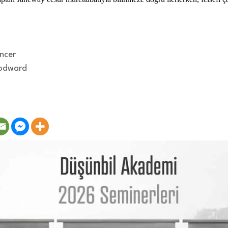
ncer
odward