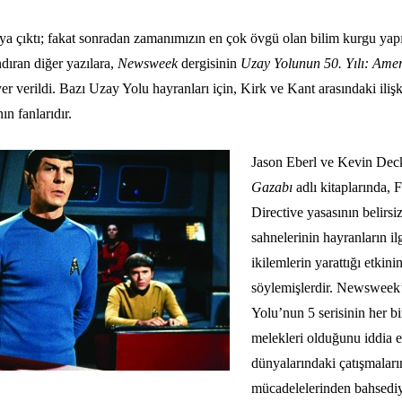
aya çıktı; fakat sonradan zamanımızın en çok övgü olan bilim kurgu yapı
dıran diğer yazılara,
Newsweek
dergisinin
Uzay Yolunun 50. Yılı: Ame
yer verildi. Bazı Uzay Yolu hayranları için, Kirk ve Kant arasındaki ilişk
ın fanlarıdır.
Jason Eberl ve Kevin Dec
Gazabı
adlı kitaplarında, 
Directive yasasının belirsi
sahnelerinin hayranların ilg
ikilemlerin yarattığı etkin
söylemişlerdir. Newsweek’
Yolu’nun 5 serisinin her bi
melekleri olduğunu iddia 
dünyalarındaki çatışmalar
mücadelelerinden bahsediy