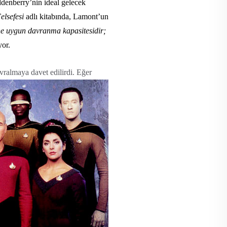
denberry’nin ideal gelecek
lsefesi
adlı kitabında, Lamont’un
ine uygun davranma kapasitesidir;
yor.
devralmaya
davet edilirdi. Eğer