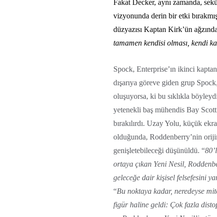
Fakat Decker, aynı zamanda, sekü
vizyonunda derin bir etki bırakmı
düzyazısı Kaptan Kirk’ün ağzında
tamamen kendisi olması, kendi ka
Spock, Enterprise’ın ikinci kapta
dışarıya göreve giden grup Spock
oluşuyorsa, ki bu sıklıkla böyleydi
yetenekli baş mühendis Bay Scot
bırakılırdı. Uzay Yolu, küçük ek
olduğunda, Roddenberry’nin orijin
genişletebileceği düşünüldü. “
80’
ortaya çıkan Yeni Nesil, Roddenb
geleceğe dair kişisel felsefesini ya
“
Bu noktaya kadar, neredeyse mitol
figür haline geldi: Çok fazla dist