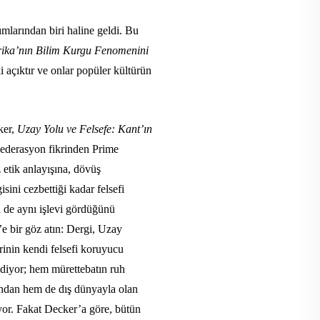
mlarından biri haline geldi. Bu
rika’nın Bilim Kurgu Fenomenini
i açıktır ve onlar popüler kültürün
ker,
Uzay Yolu ve Felsefe: Kant’ın
Federasyon fikrinden Prime
z etik anlayışına, dövüş
isini cezbettiği kadar felsefi
in de aynı işlevi gördüğünü
e bir göz atın: Dergi, Uzay
rinin kendi felsefi koruyucu
ediyor; hem mürettebatın ruh
ından hem de dış dünyayla olan
or. Fakat Decker’a göre, bütün