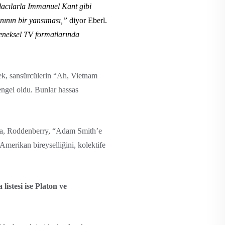
ydacılarla Immanuel Kant gibi
nının bir yansıması,”
diyor Eberl.
leneksel TV formatlarında
erek, sansürcülerin “Ah, Vietnam
engel oldu. Bunlar hassas
rda, Roddenberry, “Adam Smith’e
Amerikan bireyselliğini, kolektife
istesi ise Platon ve