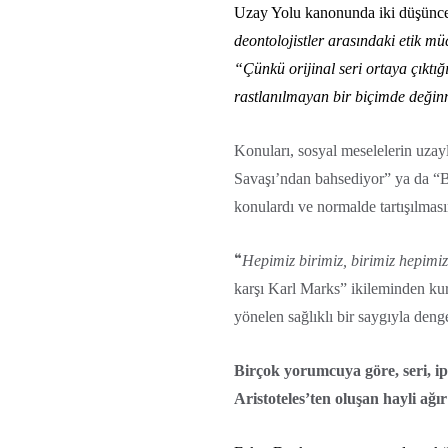
Uzay Yolu kanonunda iki düşünce
deontolojistler arasındaki etik müc
“Çünkü orijinal seri ortaya çıkt
rastlanılmayan bir biçimde değin
Konuları, sosyal meselelerin uzayl
Savaşı’ndan bahsediyor” ya da “Bu
konulardı ve normalde tartışılması
Hepimiz birimiz, birimiz hepimiz
“
karşı Karl Marks” ikileminden kurt
yönelen sağlıklı bir saygıyla den
Birçok yorumcuya göre, seri, ipu
Aristoteles’ten oluşan hayli ağır 