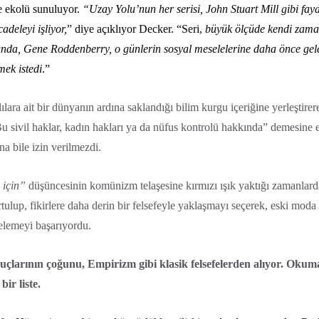
 ekolü sunuluyor.
“Uzay Yolu’nun her serisi
, John Stuart Mill gibi fa
adeleyi işliyor,
” diye açıklıyor Decker. “Seri,
büyük ölçüde kendi zama
ığında, Gene Roddenberry, o günlerin sosyal meselelerine daha önce ge
mek istedi
.”
ılara ait bir dünyanın ardına saklandığı bilim kurgu içeriğine yerleştir
 sivil haklar, kadın hakları ya da nüfus kontrolü hakkında” demesine 
na bile izin verilmezdi.
 için”
düşüncesinin komünizm telaşesine kırmızı ışık yaktığı zamanla
ulup, fikirlere daha derin bir felsefeyle yaklaşmayı seçerek, eski moda 
gelemeyi başarıyordu.
çlarının çoğunu, Empirizm gibi klasik felsefelerden alıyor. Okuma l
bir liste.