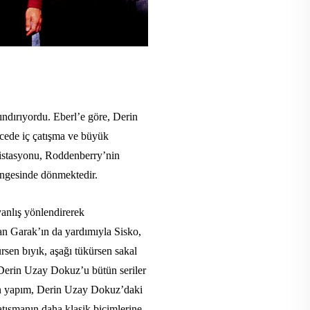
ındırıyordu. Eberl’e göre, Derin
cede iç çatışma ve büyük
y istasyonu, Roddenberry’nin
rüngesinde dönmektedir.
anlış yönlendirerek
an Garak’ın da yardımıyla Sisko,
ürsen bıyık, aşağı tükürsen sakal
 Derin Uzay Dokuz’u bütün seriler
önen yapım, Derin Uzay Dokuz’daki
tışmanın daha klasik biçimlerine