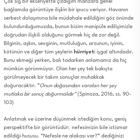
Çok sığ bir ekseriyette çizdiğim manzara genel
bağlamda görüntüye ilişkin bir ipucu veriyor. Havanın
serbest dolaşımına bile müdahale edildiğini göz önünde
bulundurduğumuzda, bunun bizim manipüle edilişimizle
doğrudan ilişkili olduğunu görmek hiç de zor değil.
Bilginin, aşkın, sevginin, mutluluğun, arzunun, iyinin,
kötünün ve diğer tüm şeylerin
hürriyet
i işgal altındadır.
Bunu ekmeği yerken, balı tadarken anlamamız da hiç
mümkün görünmüyor. Olan her şey tek bakışta
görülmeyecek bir takım sonuçlar muhakkak
doğuracaktır. ”
Onun doğasından varolan her şey
mutlaka bir sonuç doğurmalıdır”
(Spinoza, 2016, ss. 90-
103)
Anlatmak ve üzerine düşünmek istediğim konu, geniş
perspektifte bir görüntüdür: nefesimizin bile istismar
edildiği hususu. “Nefesle ne alakası var?” dediğinizi