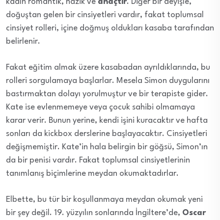
kadın romantik, nazik ve
anaçtır
. Diğer bir deyişle,
doğuştan gelen bir cinsiyetleri vardır, fakat toplumsal
cinsiyet rolleri, içine doğmuş oldukları kasaba tarafından
belirlenir.
Fakat eğitim almak üzere kasabadan ayrıldıklarında, bu
rolleri sorgulamaya başlarlar. Mesela Simon duygularını
bastırmaktan dolayı yorulmuştur ve bir terapiste gider.
Kate ise evlenmemeye veya çocuk sahibi olmamaya
karar verir. Bunun yerine, kendi işini kuracaktır ve hafta
sonları da kickbox derslerine başlayacaktır. Cinsiyetleri
değişmemiştir. Kate’in hala belirgin bir göğsü, Simon’ın
da bir penisi vardır. Fakat toplumsal cinsiyetlerinin
tanımlanış biçimlerine meydan okumaktadırlar.
Elbette, bu tür bir koşullanmaya meydan okumak yeni
bir şey değil. 19. yüzyılın sonlarında İngiltere’de,
Oscar