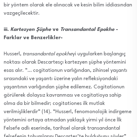
bir yöntem olarak ele alınacak ve kesin bilim iddiasından
vazgeçilecektir.
iii.
Kartezyen Şüphe
ve
Transandantal Epokhe
-
Farklar ve Benzerlikler-
Husserl,
transandantal epokhe
yi uygularken başlangıç
noktası olarak Descartesçı kartezyen şüphe yöntemini
esas alır. “… cogitationun varlığından, zihinsel yaşantı
sırasındaki ve yaşantı üzerine yalın refleksiyondaki
yaşantının varlığından şüphe edilemez. Cogitationun
görülerek dolaysız kavranması ve cogitatioya sahip
olma da bir bilmedir; cogitationes ilk mutlak
verilmişliklerdir” (14). “Husserl, fenomonolojik indirgeme
yöntemini ortaya atmadan yaklaşık yirmi yıl önce İlk
Felsefe adlı eserinde, tarihsel olarak transandantal
felsefenin tohumlarını Descartes’te bulduğunu söyler”