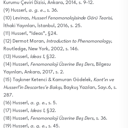
Kurumu Çeviri Dizisi, Ankara, 2014, s. 9-12.
(9) Husserl,
a. g. e.
, s. 36.
(10) Levinas,
Husserl Fenomonolojisinde Görü Teorisi
,
İthaki Yayınları, İstanbul, 2016, s. 25.
(11) Husserl, “Ideas”, §24.
(12) Dermot Moran,
Introduction to Phenomonology
,
Routledge, New York, 2002, s. 146.
(13) Husserl,
Ideas 1
, §32.
(14) Husserl,
Fenomonoloji Üzerine Beş Ders
, Bilgesu
Yayınları, Ankara, 2017, s. 2.
(15) Taşkıner Ketenci & Kamuran Gödelek,
Kant’ın ve
Husserl’in Descartes’e Bakışı
, Baykuş Yazıları, Sayı.6, s.
287.
(16) Husserl,
a. g. e
., s. 5.
(17) Husserl,
Ideas 1
, §32.
(18) Husserl,
Fenomonoloji Üzerine Beş Ders
, s. 36.
(19) Husserl,
a. g. e
., s. 45.