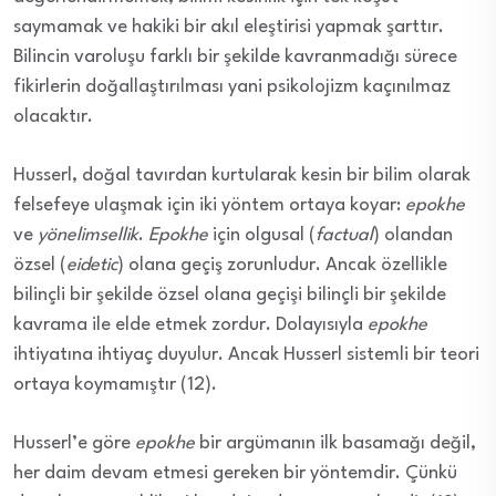
saymamak ve hakiki bir akıl eleştirisi yapmak şarttır.
Bilincin varoluşu farklı bir şekilde kavranmadığı sürece
fikirlerin doğallaştırılması yani psikolojizm kaçınılmaz
olacaktır.
Husserl, doğal tavırdan kurtularak kesin bir bilim olarak
felsefeye ulaşmak için iki yöntem ortaya koyar:
epokhe
ve
yönelimsellik
.
Epokhe
için olgusal (
factual
) olandan
özsel (
eidetic
) olana geçiş zorunludur. Ancak özellikle
bilinçli bir şekilde özsel olana geçişi bilinçli bir şekilde
kavrama ile elde etmek zordur. Dolayısıyla
epokhe
ihtiyatına ihtiyaç duyulur. Ancak Husserl sistemli bir teori
ortaya koymamıştır (12).
Husserl’e göre
epokhe
bir argümanın ilk basamağı değil,
her daim devam etmesi gereken bir yöntemdir. Çünkü