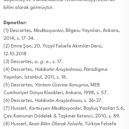
bilim olarak görmüştür.
Dipnotlar:
(1) Descartes,
Meditasyonlar
, Bilgesu Yayınları, Ankara,
2014, s. 17-34.
(2) Emre Şan, 20. Yüzyıl Felsefe Akımları Dersi,
12.10.2018
(3) Descartes,
a. g. e
., s. 17.
(4) Descartes,
Hakikatin Araştırılması
, Paradigma
Yayınları, İstanbul, 2011, s. 18.
(5) Descartes,
Yöntem Üzerine Konuşma
, MEB
Cumhuriyet Dünya Klasikleri, Ankara, 1998, s. 57.
(6) Descartes,
Hakikatin Araştırılması
, s. 36-37.
(7) Husserl,
Kartezyen Meditasyonlar
, Baykuş Yazıları S.6,
Çev.Kamuran Gödelek & Taşkıner Ketenci, 2010, s. 89.
(8) Husserl,
Kesin Bilim Olarak Felsefe
, Türkiye Felsefe