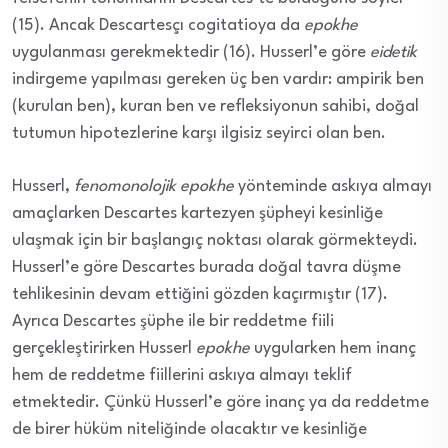
(15). Ancak Descartesçı cogitatioya da
epokhe
uygulanması gerekmektedir (16). Husserl’e göre
eidetik
indirgeme yapılması gereken üç ben vardır: ampirik ben
(kurulan ben), kuran ben ve refleksiyonun sahibi, doğal
tutumun hipotezlerine karşı ilgisiz seyirci olan ben.
Husserl,
fenomonolojik epokhe
yönteminde askıya almayı
amaçlarken Descartes kartezyen şüpheyi kesinliğe
ulaşmak için bir başlangıç noktası olarak görmekteydi.
Husserl’e göre Descartes burada doğal tavra düşme
tehlikesinin devam ettiğini gözden kaçırmıştır (17).
Ayrıca Descartes şüphe ile bir reddetme fiili
gerçekleştirirken Husserl
epokhe
uygularken hem inanç
hem de reddetme fiillerini askıya almayı teklif
etmektedir. Çünkü Husserl’e göre inanç ya da reddetme
de birer hüküm niteliğinde olacaktır ve kesinliğe