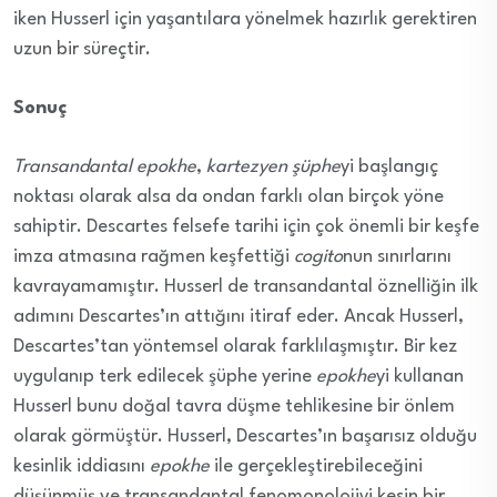
iken Husserl için yaşantılara yönelmek hazırlık gerektiren
uzun bir süreçtir.
Sonuç
Transandantal epokhe
,
kartezyen şüphe
yi başlangıç
noktası olarak alsa da ondan farklı olan birçok yöne
sahiptir. Descartes felsefe tarihi için çok önemli bir keşfe
imza atmasına rağmen keşfettiği
cogito
nun sınırlarını
kavrayamamıştır. Husserl de transandantal öznelliğin ilk
adımını Descartes’ın attığını itiraf eder. Ancak Husserl,
Descartes’tan yöntemsel olarak farklılaşmıştır. Bir kez
uygulanıp terk edilecek şüphe yerine
epokhe
yi kullanan
Husserl bunu doğal tavra düşme tehlikesine bir önlem
olarak görmüştür. Husserl, Descartes’ın başarısız olduğu
kesinlik iddiasını
epokhe
ile gerçekleştirebileceğini
düşünmüş ve transandantal fenomonolojiyi kesin bir