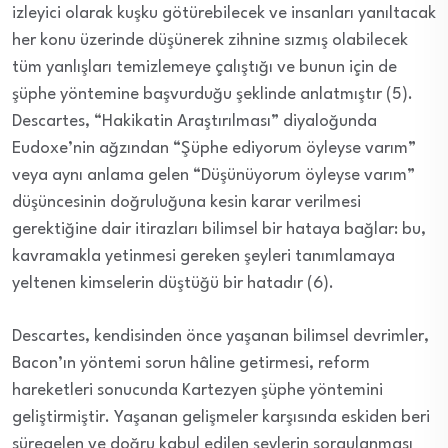
izleyici olarak kuşku götürebilecek ve insanları yanıltacak
her konu üzerinde düşünerek zihnine sızmış olabilecek
tüm yanlışları temizlemeye çalıştığı ve bunun için de
şüphe yöntemine başvurduğu şeklinde anlatmıştır (5).
Descartes, “Hakikatin Araştırılması” diyaloğunda
Eudoxe’nin ağzından “Şüphe ediyorum öyleyse varım”
veya aynı anlama gelen “Düşünüyorum öyleyse varım”
düşüncesinin doğruluğuna kesin karar verilmesi
gerektiğine dair itirazları bilimsel bir hataya bağlar: bu,
kavramakla yetinmesi gereken şeyleri tanımlamaya
yeltenen kimselerin düştüğü bir hatadır (6).
Descartes, kendisinden önce yaşanan bilimsel devrimler,
Bacon’ın yöntemi sorun hâline getirmesi, reform
hareketleri sonucunda Kartezyen şüphe yöntemini
geliştirmiştir. Yaşanan gelişmeler karşısında eskiden beri
süregelen ve doğru kabul edilen şeylerin sorgulanması