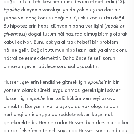
doğal tutum tehlikesi her daim devam etmektedir (13).
Epokhe
dünyanın varoluşu ya da yok oluşuna dair bir
şüphe ve inanç konusu değildir. Çünkü konusu bu değil.
Bu hipotezlerin hepsi dünyanın bana verilişini (
mode of
givenness
) doğal tutum hâlihazırda olmuş bitmiş olarak
kabul ediyor. Bunu askıya alırsak felsefî bir problem
hâline gelir. Doğal tutumun hipotezini askıya almak onu
nötralize etmek demektir. Daha önce felsefî sorun
olmayan şeyler böylece sorunsallaşacaktır.
Husserl, şeylerin kendisine gitmek için
epokhe
’nin bir
yöntem olarak sürekli uygulanması gerektiğini söyler.
Husserl için
epokhe
her türlü hüküm vermeyi askıya
almaktır. Dünyanın var oluşu ya da yok oluşuna dair
herhangi bir inanç ya da reddetmekten kaçınmak
gerekmektedir. Her ne kadar Husserl bunu kesin bir bilim
olarak felsefenin temeli saysa da Husserl sonrasında bu