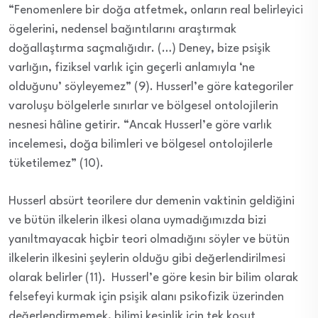
“Fenomenlere bir doğa atfetmek, onların real belirleyici
ögelerini, nedensel bağıntılarını araştırmak
doğallaştırma saçmalığıdır. (…) Deney, bize psişik
varlığın, fiziksel varlık için geçerli anlamıyla ‘ne
olduğunu’ söyleyemez” (9). Husserl’e göre kategoriler
varoluşu bölgelerle sınırlar ve bölgesel ontolojilerin
nesnesi hâline getirir. “Ancak Husserl’e göre varlık
incelemesi, doğa bilimleri ve bölgesel ontolojilerle
tüketilemez” (10).
Husserl absürt teorilere dur demenin vaktinin geldiğini
ve bütün ilkelerin ilkesi olana uymadığımızda bizi
yanıltmayacak hiçbir teori olmadığını söyler ve bütün
ilkelerin ilkesini şeylerin olduğu gibi değerlendirilmesi
olarak belirler (11). Husserl’e göre kesin bir bilim olarak
felsefeyi kurmak için psişik alanı psikofizik üzerinden
değerlendirmemek, bilimi kesinlik için tek koşut