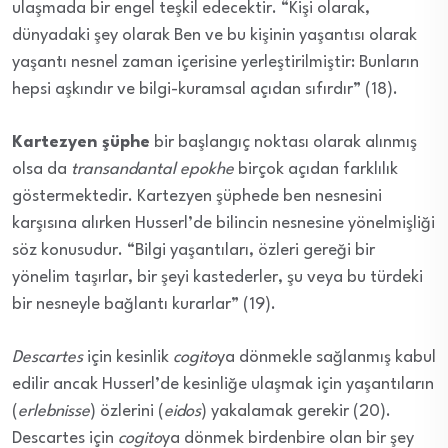
ulaşmada bir engel teşkil edecektir. “Kişi olarak,
dünyadaki şey olarak Ben ve bu kişinin yaşantısı olarak
yaşantı nesnel zaman içerisine yerleştirilmiştir: Bunların
hepsi aşkındır ve bilgi-kuramsal açıdan sıfırdır” (18).
Kartezyen şüphe
bir başlangıç noktası olarak alınmış
olsa da
transandantal epokhe
birçok açıdan farklılık
göstermektedir. Kartezyen şüphede ben nesnesini
karşısına alırken Husserl’de bilincin nesnesine yönelmişliği
söz konusudur. “Bilgi yaşantıları, özleri gereği bir
yönelim taşırlar, bir şeyi kastederler, şu veya bu türdeki
bir nesneyle bağlantı kurarlar” (19).
Descartes
için kesinlik
cogito
ya dönmekle sağlanmış kabul
edilir ancak Husserl’de kesinliğe ulaşmak için yaşantıların
(
erlebnisse
) özlerini (
eidos
) yakalamak gerekir (20).
Descartes için
cogito
ya dönmek birdenbire olan bir şey