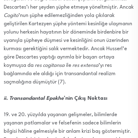
Descartes’ı her şeyden şüphe etmeye yöneltmiştir. Ancak
Cogito
’nun şüphe edilemezliğinden yola çıkılarak
geliştirilen Kartezyen şüphe yöntemi kesinliğe ulaşmanın
yolunu herkesin hayatının bir döneminde birdenbire bir
uyanışla şüpheye düşmesi ve kesinliğini onun üzerinden
kurması gerektiğini salık vermektedir. Ancak Husserl’e
göre Descartes yaptığı ayrımla bir başarı ortaya
koymuşsa da
res cogitansa
ile
res extensa
’yı res
bağlamında ele aldığı için transandantal realizm
saçmalığına düşmüştür (7).
ii. Transandantal Epokhe
’nin Çıkış Noktası
19. ve 20. yüzyılda yaşanan gelişmeler, bilimlerde
yaşanan patlamalar ve felsefenin sadece bilimlerin
bilgisi hâline gelmesiyle bir anlam krizi baş göstermiştir.