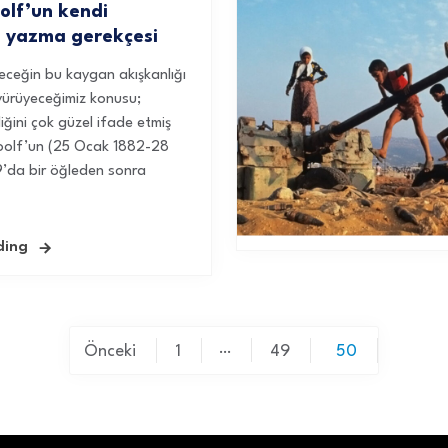
olf’un kendi
 yazma gerekçesi
eceğin bu kaygan akışkanlığı
 yürüyeceğimiz konusu;
iğini çok güzel ifade etmiş
Woolf’un (25 Ocak 1882-28
9’da bir öğleden sonra
ding
…
Önceki
1
49
50