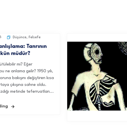
6
Düşünce
,
Felsefe
anlışlama: Tanrının
mkün müdür?
ütülebilir mi? Eğer
u ne anlama gelir? 1950 yılı,
oruna bakışını değiştiren kısa
rtaya çıkışına sahne oldu.
zdığı metinde teferruatları...
ding