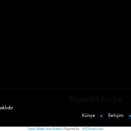
Düşünbil Portal
klıdır
Künye
İletişim
Social Media Auto Publish
Powered By :
XYZScripts.com