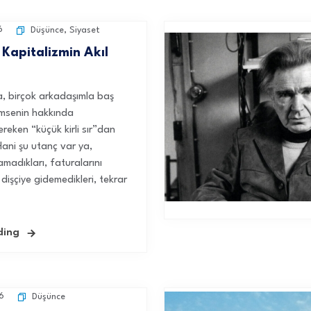
6
Düşünce
,
Siyaset
Kapitalizmin Akıl
, birçok arkadaşımla baş
imsenin hakkında
eken “küçük kirli sır”dan
ani şu utanç var ya,
amadıkları, faturalarını
dişçiye gidemedikleri, tekrar
ding
6
Düşünce