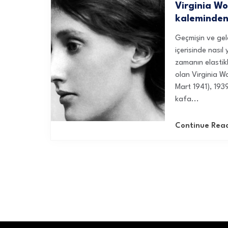
Virginia Wo
kaleminden
Geçmişin ve gel
içerisinde nasıl
zamanın elastikl
olan Virginia 
Mart 1941), 193
kafa...
Continue Rea
Yazı
sayfalaması