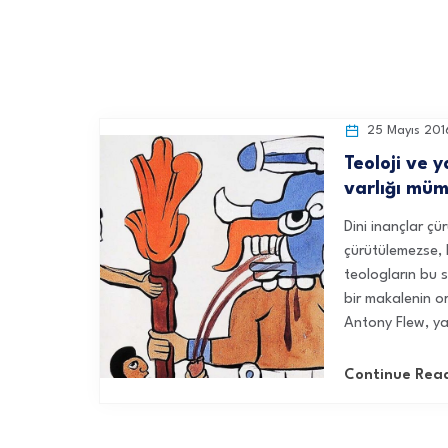
25 Mayıs 201
Teoloji ve y
varlığı mü
Dini inançlar çür
çürütülemezse, b
teologların bu s
bir makalenin o
Antony Flew, ya
Continue Rea