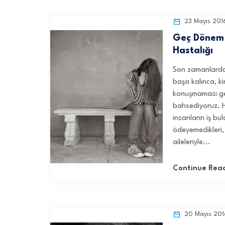
23 Mayıs 201
Geç Dönem 
Hastalığı
Son zamanlarda
başa kalınca, k
konuşmaması ger
bahsediyoruz. H
insanların iş bul
ödeyemedikleri, 
aileleriyle...
Continue Rea
20 Mayıs 201